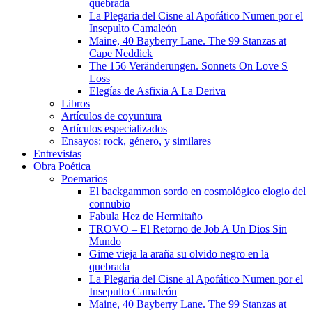
quebrada
La Plegaria del Cisne al Apofático Numen por el
Insepulto Camaleón
Maine, 40 Bayberry Lane. The 99 Stanzas at
Cape Neddick
The 156 Veränderungen. Sonnets On Love S
Loss
Elegías de Asfixia A La Deriva
Libros
Artículos de coyuntura
Artículos especializados
Ensayos: rock, género, y similares
Entrevistas
Obra Poética
Poemarios
El backgammon sordo en cosmológico elogio del
connubio
Fabula Hez de Hermitaño
TROVO – El Retorno de Job A Un Dios Sin
Mundo
Gime vieja la araña su olvido negro en la
quebrada
La Plegaria del Cisne al Apofático Numen por el
Insepulto Camaleón
Maine, 40 Bayberry Lane. The 99 Stanzas at