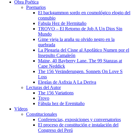
Obra Poética
Poemarios
El backgammon sordo en cosmológico elogio del
connubio
Fabula Hez de Hermitaño
TROVO – El Retorno de Job A Un Dios Sin
Mundo
Gime vieja la araña su olvido negro en la
quebrada
La Plegaria del Cisne al Apofático Numen por el
Insepulto Camaleón
Maine, 40 Bayberry Lane. The 99 Stanzas at
Cape Neddick
The 156 Veränderungen. Sonnets On Love S
Loss
Elegías de Asfixia A La Deriva
Lecturas del Autor
The 156 Variations
Trovo
Fábula hez de Eremitaño
Vídeos
Constitucionales
Conferencias, exposiciones y conversatorios
El proceso de constitución e instalación del
Congreso del Perú