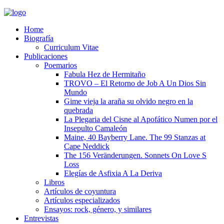
Home
Biografía
Curriculum Vitae​
Publicaciones
Poemarios
Fabula Hez de Hermitaño
TROVO – El Retorno de Job A Un Dios Sin
Mundo
Gime vieja la araña su olvido negro en la
quebrada
La Plegaria del Cisne al Apofático Numen por el
Insepulto Camaleón
Maine, 40 Bayberry Lane. The 99 Stanzas at
Cape Neddick
The 156 Veränderungen. Sonnets On Love S
Loss
Elegías de Asfixia A La Deriva
Libros
Artículos de coyuntura
Artículos especializados
Ensayos: rock, género, y similares
Entrevistas