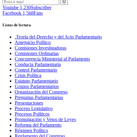
Youtube
1,230
Subscriber
Facebook
1,568
Fans
Listas de lectura
.Teoría del Derecho y del Acto Parlamentario
Antejuicio Político
Comisiones Investigadoras
Comisiones Ordinarias
Concurrencia Ministerial al Parlamento
Conducta Parlamentaria
Control Parlamentario
Crisis Política
Estatuto Parlamentario
Grupos Parlamentarios
Organización del Congreso
Preguntas Parlamentarias
Presentaciones
Proceso Legislativo
Procesos Políticos
Promulgación y Vetos de Leyes
Reforma del Parlamento
Régimen Político
Reglamento del Congreso