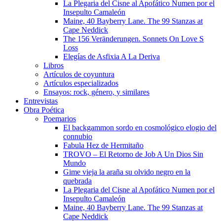
La Plegaria del Cisne al Apofático Numen por el
Insepulto Camaleón
Maine, 40 Bayberry Lane. The 99 Stanzas at
Cape Neddick
The 156 Veränderungen. Sonnets On Love S
Loss
Elegías de Asfixia A La Deriva
Libros
Artículos de coyuntura
Artículos especializados
Ensayos: rock, género, y similares
Entrevistas
Obra Poética
Poemarios
El backgammon sordo en cosmológico elogio del
connubio
Fabula Hez de Hermitaño
TROVO – El Retorno de Job A Un Dios Sin
Mundo
Gime vieja la araña su olvido negro en la
quebrada
La Plegaria del Cisne al Apofático Numen por el
Insepulto Camaleón
Maine, 40 Bayberry Lane. The 99 Stanzas at
Cape Neddick