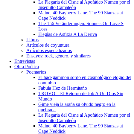
La Plegaria del Cisne al Apofático Numen por el
Insepulto Camaleón
Maine, 40 Bayberry Lane. The 99 Stanzas at
Cape Neddick
The 156 Veränderungen. Sonnets On Love S
Loss
Elegías de Asfixia A La Deriva
Libros
Artículos de coyuntura
Artículos especializados
Ensayos: rock, género, y similares
Entrevistas
Obra Poética
Poemarios
El backgammon sordo en cosmológico elogio del
connubio
Fabula Hez de Hermitaño
TROVO – El Retorno de Job A Un Dios Sin
Mundo
Gime vieja la araña su olvido negro en la
quebrada
La Plegaria del Cisne al Apofático Numen por el
Insepulto Camaleón
Maine, 40 Bayberry Lane. The 99 Stanzas at
Cape Neddick