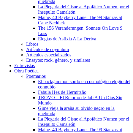
quebrada
La Plegaria del Cisne al Apofático Numen por el
Insepulto Camaleón
Maine, 40 Bayberry Lane. The 99 Stanzas at
Cape Neddick
The 156 Veränderungen. Sonnets On Love S
Loss
Elegías de Asfixia A La Deriva
Libros
Artículos de coyuntura
Artículos especializados
Ensayos: rock, género, y similares
Entrevistas
Obra Poética
Poemarios
El backgammon sordo en cosmológico elogio del
connubio
Fabula Hez de Hermitaño
TROVO – El Retorno de Job A Un Dios Sin
Mundo
Gime vieja la araña su olvido negro en la
quebrada
La Plegaria del Cisne al Apofático Numen por el
Insepulto Camaleón
Maine, 40 Bayberry Lane. The 99 Stanzas at