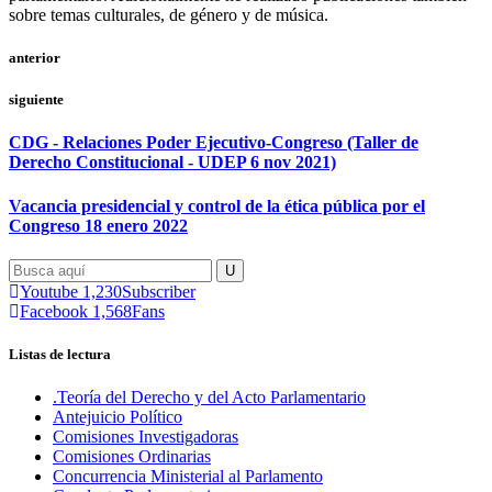
sobre temas culturales, de género y de música.
anterior
siguiente
CDG - Relaciones Poder Ejecutivo-Congreso (Taller de
Derecho Constitucional - UDEP 6 nov 2021)
Vacancia presidencial y control de la ética pública por el
Congreso 18 enero 2022
Youtube
1,230
Subscriber
Facebook
1,568
Fans
Listas de lectura
.Teoría del Derecho y del Acto Parlamentario
Antejuicio Político
Comisiones Investigadoras
Comisiones Ordinarias
Concurrencia Ministerial al Parlamento