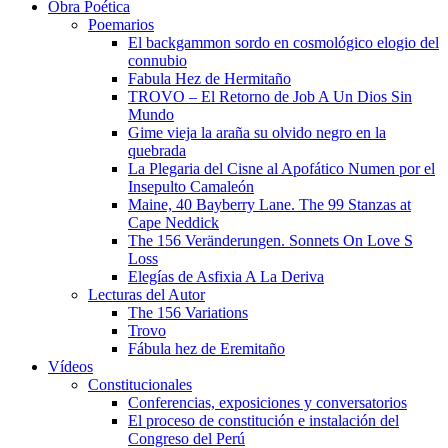
Obra Poética
Poemarios
El backgammon sordo en cosmológico elogio del
connubio
Fabula Hez de Hermitaño
TROVO – El Retorno de Job A Un Dios Sin
Mundo
Gime vieja la araña su olvido negro en la
quebrada
La Plegaria del Cisne al Apofático Numen por el
Insepulto Camaleón
Maine, 40 Bayberry Lane. The 99 Stanzas at
Cape Neddick
The 156 Veränderungen. Sonnets On Love S
Loss
Elegías de Asfixia A La Deriva
Lecturas del Autor
The 156 Variations
Trovo
Fábula hez de Eremitaño
Vídeos
Constitucionales
Conferencias, exposiciones y conversatorios
El proceso de constitución e instalación del
Congreso del Perú