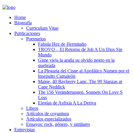
Home
Biografía
Curriculum Vitae​
Publicaciones
Poemarios
Fabula Hez de Hermitaño
TROVO – El Retorno de Job A Un Dios Sin
Mundo
Gime vieja la araña su olvido negro en la
quebrada
La Plegaria del Cisne al Apofático Numen por el
Insepulto Camaleón
Maine, 40 Bayberry Lane. The 99 Stanzas at
Cape Neddick
The 156 Veränderungen. Sonnets On Love S
Loss
Elegías de Asfixia A La Deriva
Libros
Artículos de coyuntura
Artículos especializados
Ensayos: rock, género, y similares
Entrevistas