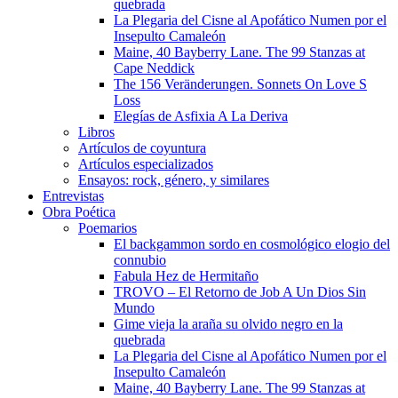
quebrada
La Plegaria del Cisne al Apofático Numen por el
Insepulto Camaleón
Maine, 40 Bayberry Lane. The 99 Stanzas at
Cape Neddick
The 156 Veränderungen. Sonnets On Love S
Loss
Elegías de Asfixia A La Deriva
Libros
Artículos de coyuntura
Artículos especializados
Ensayos: rock, género, y similares
Entrevistas
Obra Poética
Poemarios
El backgammon sordo en cosmológico elogio del
connubio
Fabula Hez de Hermitaño
TROVO – El Retorno de Job A Un Dios Sin
Mundo
Gime vieja la araña su olvido negro en la
quebrada
La Plegaria del Cisne al Apofático Numen por el
Insepulto Camaleón
Maine, 40 Bayberry Lane. The 99 Stanzas at