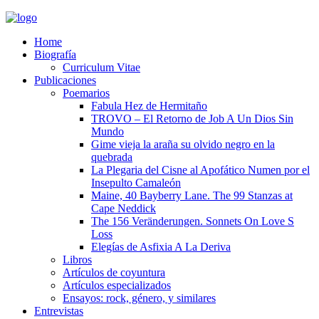
Home
Biografía
Curriculum Vitae​
Publicaciones
Poemarios
Fabula Hez de Hermitaño
TROVO – El Retorno de Job A Un Dios Sin
Mundo
Gime vieja la araña su olvido negro en la
quebrada
La Plegaria del Cisne al Apofático Numen por el
Insepulto Camaleón
Maine, 40 Bayberry Lane. The 99 Stanzas at
Cape Neddick
The 156 Veränderungen. Sonnets On Love S
Loss
Elegías de Asfixia A La Deriva
Libros
Artículos de coyuntura
Artículos especializados
Ensayos: rock, género, y similares
Entrevistas