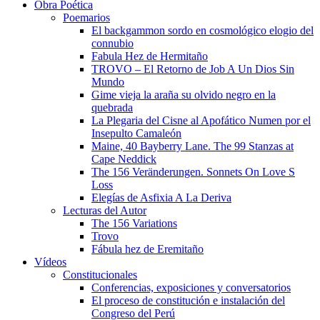
Obra Poética
Poemarios
El backgammon sordo en cosmológico elogio del
connubio
Fabula Hez de Hermitaño
TROVO – El Retorno de Job A Un Dios Sin
Mundo
Gime vieja la araña su olvido negro en la
quebrada
La Plegaria del Cisne al Apofático Numen por el
Insepulto Camaleón
Maine, 40 Bayberry Lane. The 99 Stanzas at
Cape Neddick
The 156 Veränderungen. Sonnets On Love S
Loss
Elegías de Asfixia A La Deriva
Lecturas del Autor
The 156 Variations
Trovo
Fábula hez de Eremitaño
Vídeos
Constitucionales
Conferencias, exposiciones y conversatorios
El proceso de constitución e instalación del
Congreso del Perú