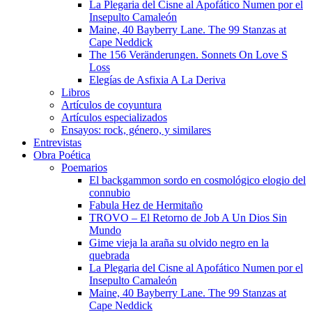
La Plegaria del Cisne al Apofático Numen por el
Insepulto Camaleón
Maine, 40 Bayberry Lane. The 99 Stanzas at
Cape Neddick
The 156 Veränderungen. Sonnets On Love S
Loss
Elegías de Asfixia A La Deriva
Libros
Artículos de coyuntura
Artículos especializados
Ensayos: rock, género, y similares
Entrevistas
Obra Poética
Poemarios
El backgammon sordo en cosmológico elogio del
connubio
Fabula Hez de Hermitaño
TROVO – El Retorno de Job A Un Dios Sin
Mundo
Gime vieja la araña su olvido negro en la
quebrada
La Plegaria del Cisne al Apofático Numen por el
Insepulto Camaleón
Maine, 40 Bayberry Lane. The 99 Stanzas at
Cape Neddick