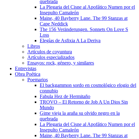
quebrada
La Plegaria del Cisne al Apofático Numen por el
Insepulto Camaleón
Maine, 40 Bayberry Lane. The 99 Stanzas at
Cape Neddick
The 156 Veränderungen. Sonnets On Love S
Loss
Elegías de Asfixia A La Deriva
Libros
Artículos de coyuntura
Artículos especializados
Ensayos: rock, género, y similares
Entrevistas
Obra Poética
Poemarios
El backgammon sordo en cosmológico elogio del
connubio
Fabula Hez de Hermitaño
TROVO – El Retorno de Job A Un Dios Sin
Mundo
Gime vieja la araña su olvido negro en la
quebrada
La Plegaria del Cisne al Apofático Numen por el
Insepulto Camaleón
Maine, 40 Bayberry Lane. The 99 Stanzas at