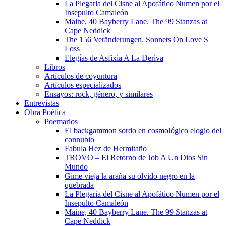
La Plegaria del Cisne al Apofático Numen por el
Insepulto Camaleón
Maine, 40 Bayberry Lane. The 99 Stanzas at
Cape Neddick
The 156 Veränderungen. Sonnets On Love S
Loss
Elegías de Asfixia A La Deriva
Libros
Artículos de coyuntura
Artículos especializados
Ensayos: rock, género, y similares
Entrevistas
Obra Poética
Poemarios
El backgammon sordo en cosmológico elogio del
connubio
Fabula Hez de Hermitaño
TROVO – El Retorno de Job A Un Dios Sin
Mundo
Gime vieja la araña su olvido negro en la
quebrada
La Plegaria del Cisne al Apofático Numen por el
Insepulto Camaleón
Maine, 40 Bayberry Lane. The 99 Stanzas at
Cape Neddick