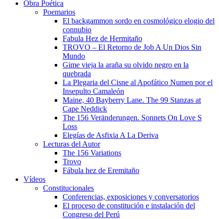
Obra Poética
Poemarios
El backgammon sordo en cosmológico elogio del
connubio
Fabula Hez de Hermitaño
TROVO – El Retorno de Job A Un Dios Sin
Mundo
Gime vieja la araña su olvido negro en la
quebrada
La Plegaria del Cisne al Apofático Numen por el
Insepulto Camaleón
Maine, 40 Bayberry Lane. The 99 Stanzas at
Cape Neddick
The 156 Veränderungen. Sonnets On Love S
Loss
Elegías de Asfixia A La Deriva
Lecturas del Autor
The 156 Variations
Trovo
Fábula hez de Eremitaño
Vídeos
Constitucionales
Conferencias, exposiciones y conversatorios
El proceso de constitución e instalación del
Congreso del Perú