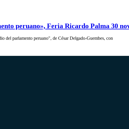
mento peruano», Feria Ricardo Palma 30 n
tudio del parlamento peruano", de César Delgado-Guembes, con