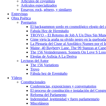
Artículos de coyuntura
Artículos especializados
Ensayos: rock, género, y similares
Entrevistas
Obra Poética
Poemarios
El backgammon sordo en cosmológico elogio del 
Fabula Hez de Hermitaño
TROVO – El Retorno de Job A Un Dios Sin Mun
Gime vieja la araña su olvido negro en la quebrada
La Plegaria del Cisne al Apofático Numen por el 
Maine, 40 Bayberry Lane. The 99 Stanzas at Cap
The 156 Veränderungen. Sonnets On Love S Loss
Elegías de Asfixia A La Deriva
Lecturas del Autor
The 156 Variations
Trovo
Fábula hez de Eremitaño
Vídeos
Constitucionales
Conferencias, exposiciones y conversatorios
El proceso de constitución e instalación del Congr
Reforma del Parlamento
Indemnidad, legitimidad y fuero parlamentario
Misceláneos