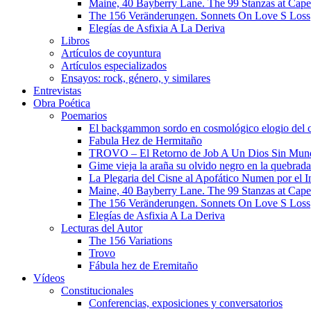
Maine, 40 Bayberry Lane. The 99 Stanzas at Cap
The 156 Veränderungen. Sonnets On Love S Loss
Elegías de Asfixia A La Deriva
Libros
Artículos de coyuntura
Artículos especializados
Ensayos: rock, género, y similares
Entrevistas
Obra Poética
Poemarios
El backgammon sordo en cosmológico elogio del 
Fabula Hez de Hermitaño
TROVO – El Retorno de Job A Un Dios Sin Mun
Gime vieja la araña su olvido negro en la quebrada
La Plegaria del Cisne al Apofático Numen por el 
Maine, 40 Bayberry Lane. The 99 Stanzas at Cap
The 156 Veränderungen. Sonnets On Love S Loss
Elegías de Asfixia A La Deriva
Lecturas del Autor
The 156 Variations
Trovo
Fábula hez de Eremitaño
Vídeos
Constitucionales
Conferencias, exposiciones y conversatorios