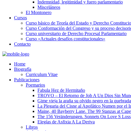
Indemnidad, legitimidad y fuero parlamentario
Misceláneos
El Montonero
Cursos
Curso básico de Teoría del Estado y Derecho Constituci
Curso Conformación del Congreso y su proceso decisori
Curso universitario de Derecho Procesal Parlamentario
Curso «Actuales desafíos constitucionales»
Contacto
Home
Biografía
Curriculum Vitae​
Publicaciones
Poemarios
Fabula Hez de Hermitaño
TROVO – El Retorno de Job A Un Dios Sin Mun
Gime vieja la araña su olvido negro en la quebrada
La Plegaria del Cisne al Apofático Numen por el 
Maine, 40 Bayberry Lane. The 99 Stanzas at Cap
The 156 Veränderungen. Sonnets On Love S Loss
Elegías de Asfixia A La Deriva
Libros