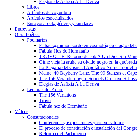
Elegías de Asfixia A La Deriva
Libros
Artículos de coyuntura
Artículos especializados
Ensayos: rock, género, y similares
Entrevistas
Obra Poética
Poemarios
El backgammon sordo en cosmológico elogio del 
Fabula Hez de Hermitaño
TROVO – El Retorno de Job A Un Dios Sin Mun
Gime vieja la araña su olvido negro en la quebrada
La Plegaria del Cisne al Apofático Numen por el 
Maine, 40 Bayberry Lane. The 99 Stanzas at Cap
The 156 Veränderungen. Sonnets On Love S Loss
Elegías de Asfixia A La Deriva
Lecturas del Autor
The 156 Variations
Trovo
Fábula hez de Eremitaño
Vídeos
Constitucionales
Conferencias, exposiciones y conversatorios
El proceso de constitución e instalación del Congr
Reforma del Parlamento