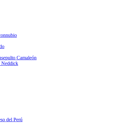
connubio
do
Insepulto Camaleón
e Neddick
eso del Perú