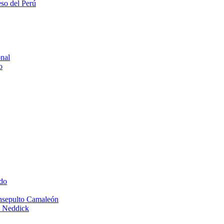
eso del Perú
onal
o
do
Insepulto Camaleón
e Neddick