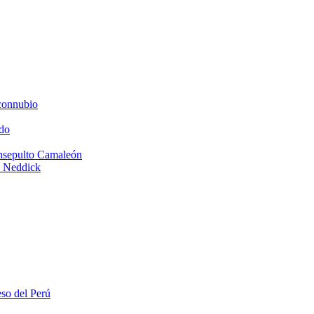
connubio
do
Insepulto Camaleón
e Neddick
eso del Perú