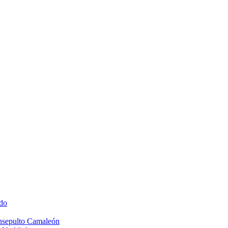
do
Insepulto Camaleón