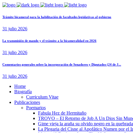
Trámite bicameral para la habilitación de facultades legislativas al gobierno
31 julio 2026
La transmisión de mando y el tránsito a la bicameralidad en 2026
31 julio 2026
Comentarios generales sobre la incorporación de Senadores y Diputados (24 de J...
31 julio 2026
Home
Biografía
Curriculum Vitae​
Publicaciones
Poemarios
Fabula Hez de Hermitaño
TROVO – El Retorno de Job A Un Dios Sin Mun
Gime vieja la araña su olvido negro en la quebrada
La Plegaria del Cisne al Apofático Numen por el 