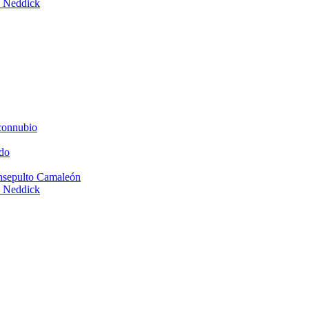
e Neddick
connubio
do
Insepulto Camaleón
e Neddick