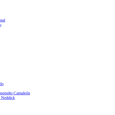
onal
o
do
Insepulto Camaleón
e Neddick