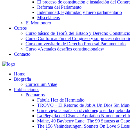
El proceso de constitución e instalación del Congr
Reforma del Parlamento
Indemnidad, legitimidad y fuero parlamentario
Misceláneos
El Montonero
Cursos
Curso básico de Teoría del Estado y Derecho Constituci
Curso Conformación del Congreso y su proceso decisori
Curso universitario de Derecho Procesal Parlamentario
Curso «Actuales desafíos constitucionales»
Contacto
Home
Biografía
Curriculum Vitae​
Publicaciones
Poemarios
Fabula Hez de Hermitaño
TROVO – El Retorno de Job A Un Dios Sin Mun
Gime vieja la araña su olvido negro en la quebrada
La Plegaria del Cisne al Apofático Numen por el 
Maine, 40 Bayberry Lane. The 99 Stanzas at Cap
The 156 Veränderungen. Sonnets On Love S Loss