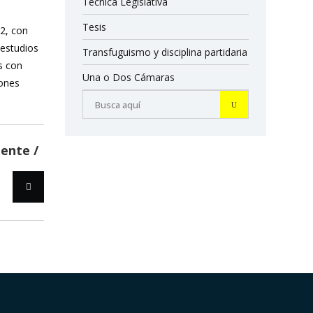
Técnica Legislativa
Tesis
12, con
 estudios
Transfuguismo y disciplina partidaria
s con
Una o Dos Cámaras
iones
iente
a