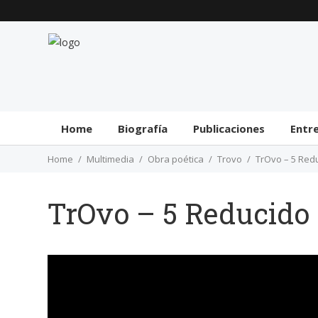
Home
Biografía
Publicaciones
Entr
Home
Multimedia
Obra poética
Trovo
TrOvo – 5 Redu
TrOvo – 5 Reducido 