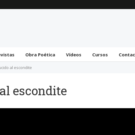
Trámite bicameral para
la habilitación de
facultades legislativas
al gobierno
31 julio 2026
evistas
Obra Poética
Vídeos
Cursos
Conta
cido al escondite
al escondite