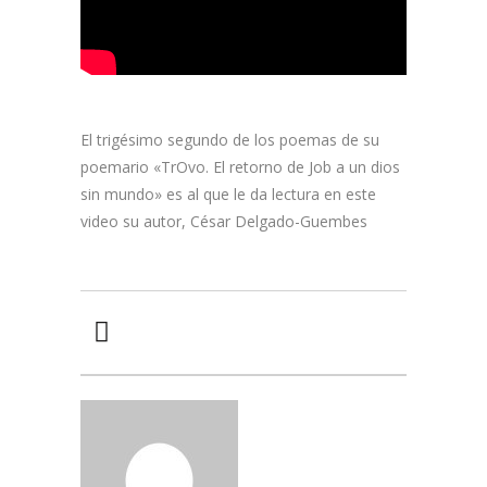
El trigésimo segundo de los poemas de su
poemario «TrOvo. El retorno de Job a un dios
sin mundo» es al que le da lectura en este
video su autor, César Delgado-Guembes