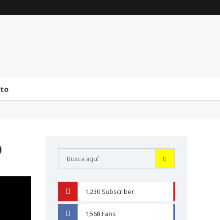
La transmisión de
Comentarios generales
mando y el tránsito a la
sobre la incorporación
bicameralidad en 2026
de Senadores y
Diputados (24 de J...
31 julio 2026
31 julio 2026
cto
o
1,230
Subscriber
YOUTUBE
1,568
Fans
FACEBOOK