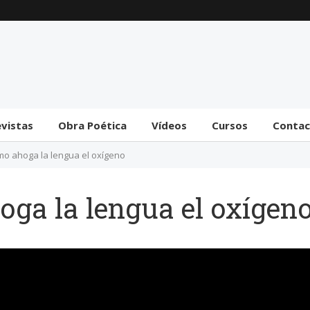
Trámite bicameral para
la habilitación de
facultades legislativas
al gobierno
31 julio 2026
evistas
Obra Poética
Vídeos
Cursos
Conta
mo ahoga la lengua el oxígeno
ga la lengua el oxígen