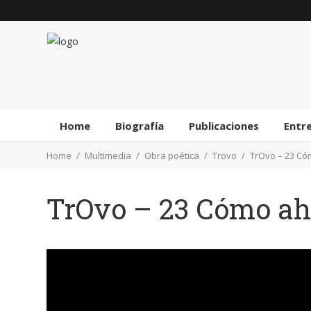
Home
Biografía
Publicaciones
Entr
Home
Multimedia
Obra poética
Trovo
TrOvo – 23 Có
TrOvo – 23 Cómo aho