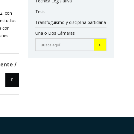
Técnica Legislativa
Tesis
12, con
 estudios
Transfuguismo y disciplina partidaria
s con
Una o Dos Cámaras
iones
iente