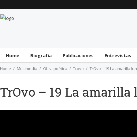
Home
Biografía
Publicaciones
Entrevistas
Home
Multimedia
Obra poética
Trovo
TrOvo – 19 La amarilla lu
TrOvo – 19 La amarilla 