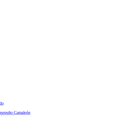
do
Insepulto Camaleón