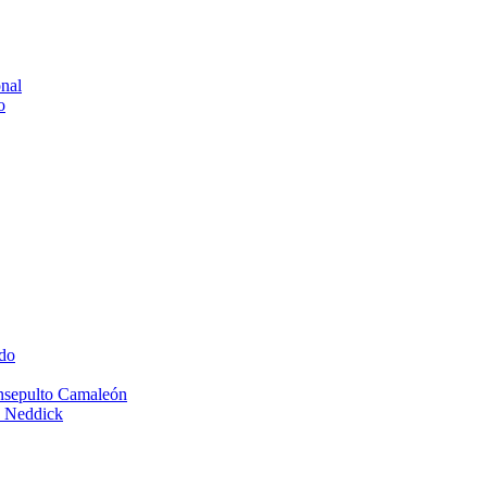
onal
o
do
Insepulto Camaleón
e Neddick