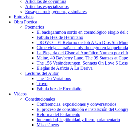
Artículos de coyuntura
Artículos especializados
Ensayos: rock, género, y similares
Entrevistas
Obra Poética
Poemarios
El backgammon sordo en cosmológico elogio del 
Fabula Hez de Hermitaño
TROVO – El Retorno de Job A Un Dios Sin Mun
Gime vieja la araña su olvido negro en la quebrada
La Plegaria del Cisne al Apofático Numen por el 
Maine, 40 Bayberry Lane. The 99 Stanzas at Cap
The 156 Veränderungen. Sonnets On Love S Loss
Elegías de Asfixia A La Deriva
Lecturas del Autor
The 156 Variations
Trovo
Fábula hez de Eremitaño
Vídeos
Constitucionales
Conferencias, exposiciones y conversatorios
El proceso de constitución e instalación del Congr
Reforma del Parlamento
Indemnidad, legitimidad y fuero parlamentario
Misceláneos