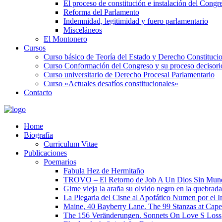
El proceso de constitución e instalación del Congr
Reforma del Parlamento
Indemnidad, legitimidad y fuero parlamentario
Misceláneos
El Montonero
Cursos
Curso básico de Teoría del Estado y Derecho Constituci
Curso Conformación del Congreso y su proceso decisori
Curso universitario de Derecho Procesal Parlamentario
Curso «Actuales desafíos constitucionales»
Contacto
Home
Biografía
Curriculum Vitae​
Publicaciones
Poemarios
Fabula Hez de Hermitaño
TROVO – El Retorno de Job A Un Dios Sin Mun
Gime vieja la araña su olvido negro en la quebrada
La Plegaria del Cisne al Apofático Numen por el 
Maine, 40 Bayberry Lane. The 99 Stanzas at Cap
The 156 Veränderungen. Sonnets On Love S Loss