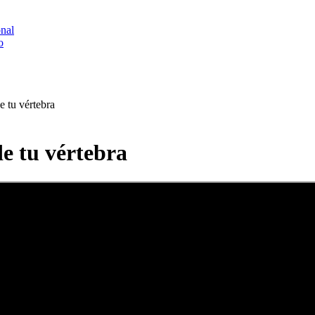
onal
o
e tu vértebra
de tu vértebra