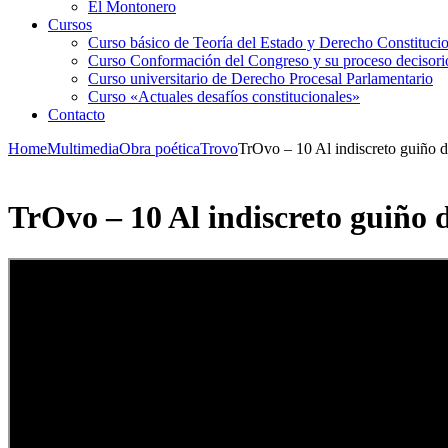
El Montonero
Cursos
Curso básico de Teoría del Estado y Derecho Constituci
Curso Conformación del Congreso y su proceso decisori
Curso universitario de Derecho Procesal Parlamentario
Curso «Actuales desafíos constitucionales»
Contacto
Home
Multimedia
Obra poética
Trovo
TrOvo – 10 Al indiscreto guiño d
TrOvo – 10 Al indiscreto guiño 