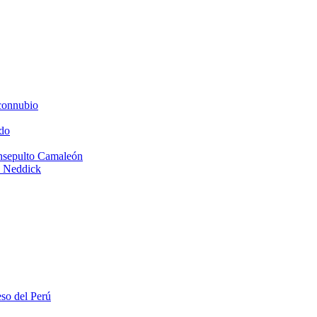
connubio
do
Insepulto Camaleón
e Neddick
eso del Perú