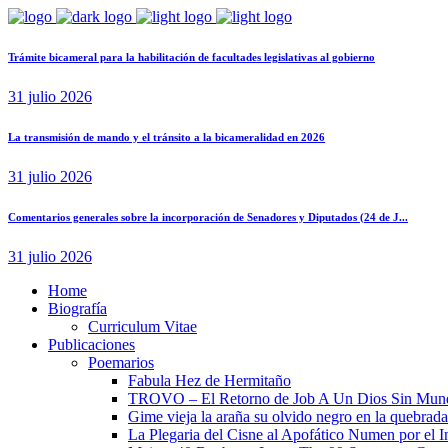
Trámite bicameral para la habilitación de facultades legislativas al gobierno
31 julio 2026
La transmisión de mando y el tránsito a la bicameralidad en 2026
31 julio 2026
Comentarios generales sobre la incorporación de Senadores y Diputados (24 de J...
31 julio 2026
Home
Biografía
Curriculum Vitae​
Publicaciones
Poemarios
Fabula Hez de Hermitaño
TROVO – El Retorno de Job A Un Dios Sin Mun
Gime vieja la araña su olvido negro en la quebrada
La Plegaria del Cisne al Apofático Numen por el 