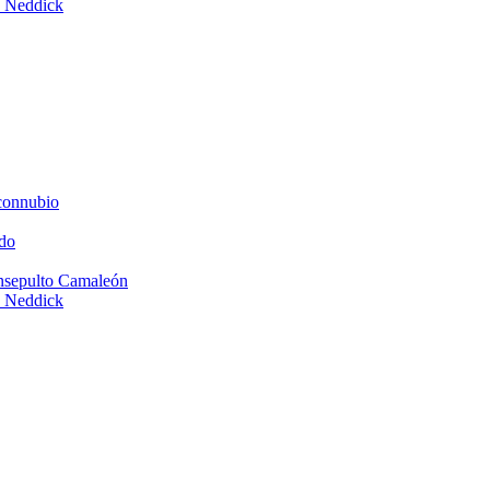
e Neddick
connubio
do
Insepulto Camaleón
e Neddick