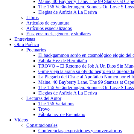
Maine, 40 Bayberry Lane. The 99 Stanzas at Cap
The 156 Veränderungen. Sonnets On Love S Loss
Elegías de Asfixia A La Deriva
Libros
Artículos de coyuntura
Artículos especializados
Ensayos: rock, género, y similares
Entrevistas
Obra Poética
Poemarios
El backgammon sordo en cosmológico elogio del 
Fabula Hez de Hermitaño
TROVO – El Retorno de Job A Un Dios Sin Mun
Gime vieja la araña su olvido negro en la quebrada
La Plegaria del Cisne al Apofático Numen por el 
Maine, 40 Bayberry Lane. The 99 Stanzas at Cap
The 156 Veränderungen. Sonnets On Love S Loss
Elegías de Asfixia A La Deriva
Lecturas del Autor
The 156 Variations
Trovo
Fábula hez de Eremitaño
Vídeos
Constitucionales
Conferencias, exposiciones y conversatorios