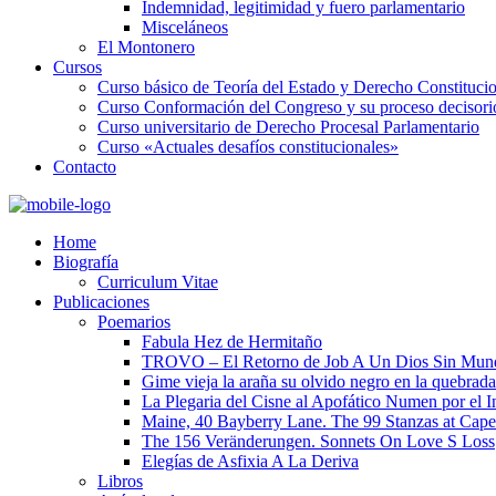
Indemnidad, legitimidad y fuero parlamentario
Misceláneos
El Montonero
Cursos
Curso básico de Teoría del Estado y Derecho Constituci
Curso Conformación del Congreso y su proceso decisori
Curso universitario de Derecho Procesal Parlamentario
Curso «Actuales desafíos constitucionales»
Contacto
Home
Biografía
Curriculum Vitae​
Publicaciones
Poemarios
Fabula Hez de Hermitaño
TROVO – El Retorno de Job A Un Dios Sin Mun
Gime vieja la araña su olvido negro en la quebrada
La Plegaria del Cisne al Apofático Numen por el 
Maine, 40 Bayberry Lane. The 99 Stanzas at Cap
The 156 Veränderungen. Sonnets On Love S Loss
Elegías de Asfixia A La Deriva
Libros