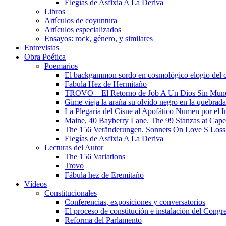
Elegías de Asfixia A La Deriva
Libros
Artículos de coyuntura
Artículos especializados
Ensayos: rock, género, y similares
Entrevistas
Obra Poética
Poemarios
El backgammon sordo en cosmológico elogio del 
Fabula Hez de Hermitaño
TROVO – El Retorno de Job A Un Dios Sin Mun
Gime vieja la araña su olvido negro en la quebrada
La Plegaria del Cisne al Apofático Numen por el 
Maine, 40 Bayberry Lane. The 99 Stanzas at Cap
The 156 Veränderungen. Sonnets On Love S Loss
Elegías de Asfixia A La Deriva
Lecturas del Autor
The 156 Variations
Trovo
Fábula hez de Eremitaño
Vídeos
Constitucionales
Conferencias, exposiciones y conversatorios
El proceso de constitución e instalación del Congr
Reforma del Parlamento