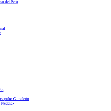
eso del Perú
onal
o
do
Insepulto Camaleón
e Neddick