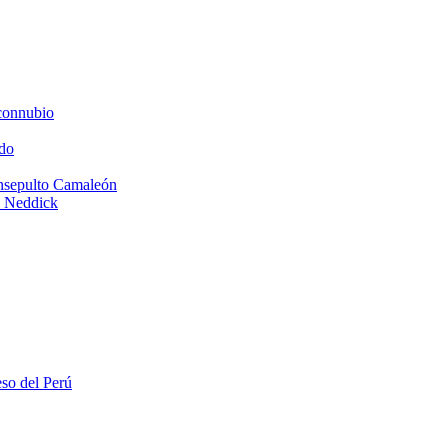
connubio
do
Insepulto Camaleón
e Neddick
eso del Perú