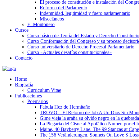
El proceso de constitución e instalación del Congr
Reforma del Parlamento
Indemnidad, legitimidad y fuero parlamentario
Misceláneos
El Montonero
Cursos
Curso básico de Teoría del Estado y Derecho Constituci
Curso Conformación del Congreso y su proceso decisori
Curso universitario de Derecho Procesal Parlamentario
Curso «Actuales desafíos constitucionales»
Contacto
Home
Biografía
Curriculum Vitae​
Publicaciones
Poemarios
Fabula Hez de Hermitaño
TROVO – El Retorno de Job A Un Dios Sin Mun
Gime vieja la araña su olvido negro en la quebrada
La Plegaria del Cisne al Apofático Numen por el 
Maine, 40 Bayberry Lane. The 99 Stanzas at Cap
The 156 Veränderungen. Sonnets On Love S Loss