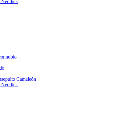
e Neddick
connubio
do
Insepulto Camaleón
e Neddick