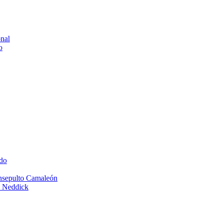
onal
o
do
Insepulto Camaleón
e Neddick