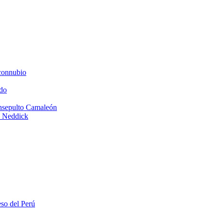
connubio
do
Insepulto Camaleón
e Neddick
eso del Perú