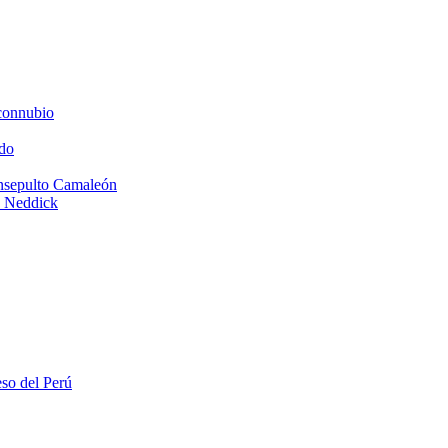
connubio
do
Insepulto Camaleón
e Neddick
eso del Perú