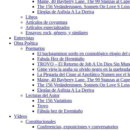
Maine, 40 Bayberry Lane. The 99 Stanzas at Cap
The 156 Veränderungen. Sonnets On Love S Loss
Elegías de Asfixia A La Deriva
Libros
Artículos de coyuntura
Artículos especializados
Ensayos: rock, género, y similares
Entrevistas
Obra Poética
Poemarios
El backgammon sordo en cosmológico elogio del 
Fabula Hez de Hermitaño
TROVO – El Retorno de Job A Un Dios Sin Mun
Gime vieja la araña su olvido negro en la quebrada
La Plegaria del Cisne al Apofático Numen por el 
Maine, 40 Bayberry Lane. The 99 Stanzas at Cap
The 156 Veränderungen. Sonnets On Love S Loss
Elegías de Asfixia A La Deriva
Lecturas del Autor
The 156 Variations
Trovo
Fábula hez de Eremitaño
Vídeos
Constitucionales
Conferencias, exposiciones y conversatorios