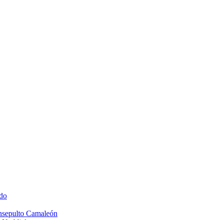
do
Insepulto Camaleón