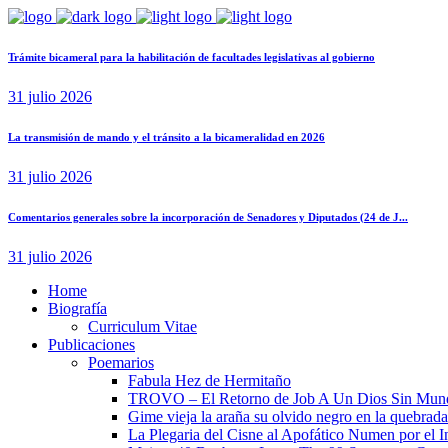
Trámite bicameral para la habilitación de facultades legislativas al gobierno
31 julio 2026
La transmisión de mando y el tránsito a la bicameralidad en 2026
31 julio 2026
Comentarios generales sobre la incorporación de Senadores y Diputados (24 de J...
31 julio 2026
Home
Biografía
Curriculum Vitae​
Publicaciones
Poemarios
Fabula Hez de Hermitaño
TROVO – El Retorno de Job A Un Dios Sin Mun
Gime vieja la araña su olvido negro en la quebrada
La Plegaria del Cisne al Apofático Numen por el 