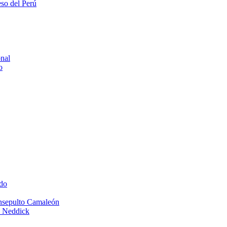
eso del Perú
onal
o
do
Insepulto Camaleón
e Neddick