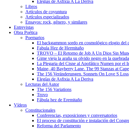
Elegías de Asfixia A La Deriva
Libros
Artículos de coyuntura
Artículos especializados
Ensayos: rock, género, y similares
Entrevistas
Obra Poética
Poemarios
El backgammon sordo en cosmológico elogio del 
Fabula Hez de Hermitaño
TROVO – El Retorno de Job A Un Dios Sin Mun
Gime vieja la araña su olvido negro en la quebrada
La Plegaria del Cisne al Apofático Numen por el 
Maine, 40 Bayberry Lane. The 99 Stanzas at Cap
The 156 Veränderungen. Sonnets On Love S Loss
Elegías de Asfixia A La Deriva
Lecturas del Autor
The 156 Variations
Trovo
Fábula hez de Eremitaño
Vídeos
Constitucionales
Conferencias, exposiciones y conversatorios
El proceso de constitución e instalación del Congr
Reforma del Parlamento