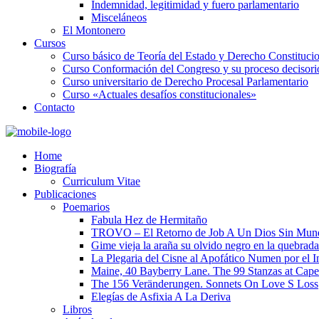
Indemnidad, legitimidad y fuero parlamentario
Misceláneos
El Montonero
Cursos
Curso básico de Teoría del Estado y Derecho Constituci
Curso Conformación del Congreso y su proceso decisori
Curso universitario de Derecho Procesal Parlamentario
Curso «Actuales desafíos constitucionales»
Contacto
Home
Biografía
Curriculum Vitae​
Publicaciones
Poemarios
Fabula Hez de Hermitaño
TROVO – El Retorno de Job A Un Dios Sin Mun
Gime vieja la araña su olvido negro en la quebrada
La Plegaria del Cisne al Apofático Numen por el 
Maine, 40 Bayberry Lane. The 99 Stanzas at Cap
The 156 Veränderungen. Sonnets On Love S Loss
Elegías de Asfixia A La Deriva
Libros