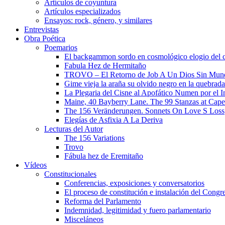
Artículos de coyuntura
Artículos especializados
Ensayos: rock, género, y similares
Entrevistas
Obra Poética
Poemarios
El backgammon sordo en cosmológico elogio del 
Fabula Hez de Hermitaño
TROVO – El Retorno de Job A Un Dios Sin Mun
Gime vieja la araña su olvido negro en la quebrada
La Plegaria del Cisne al Apofático Numen por el 
Maine, 40 Bayberry Lane. The 99 Stanzas at Cap
The 156 Veränderungen. Sonnets On Love S Loss
Elegías de Asfixia A La Deriva
Lecturas del Autor
The 156 Variations
Trovo
Fábula hez de Eremitaño
Vídeos
Constitucionales
Conferencias, exposiciones y conversatorios
El proceso de constitución e instalación del Congr
Reforma del Parlamento
Indemnidad, legitimidad y fuero parlamentario
Misceláneos