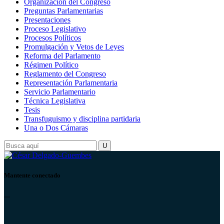
Organización del Congreso
Preguntas Parlamentarias
Presentaciones
Proceso Legislativo
Procesos Políticos
Promulgación y Vetos de Leyes
Reforma del Parlamento
Régimen Político
Reglamento del Congreso
Representación Parlamentaria
Servicio Parlamentario
Técnica Legislativa
Tesis
Transfuguismo y disciplina partidaria
Una o Dos Cámaras
Mantente conectado
...