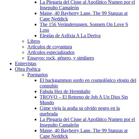
La Plegaria del Cisne al Apofático Numen por el
Insepulto Camaleón
Maine, 40 Bayberry Lane. The 99 Stanzas at
Cape Neddick
The 156 Veränderungen. Sonnets On Love S
Loss
Elegías de Asfixia A La Deriva
Libros
Artículos de coyuntura
Artículos especializados
Ensayos: rock, género, y similares
Entrevistas
Obra Poética
Poemarios
El backgammon sordo en cosmológico elogio del
connubio
Fabula Hez de Hermitaño
TROVO – El Retorno de Job A Un Dios Sin
Mundo
Gime vieja la araña su olvido negro en la
quebrada
La Plegaria del Cisne al Apofático Numen por el
Insepulto Camaleón
Maine, 40 Bayberry Lane. The 99 Stanzas at
Cape Neddick