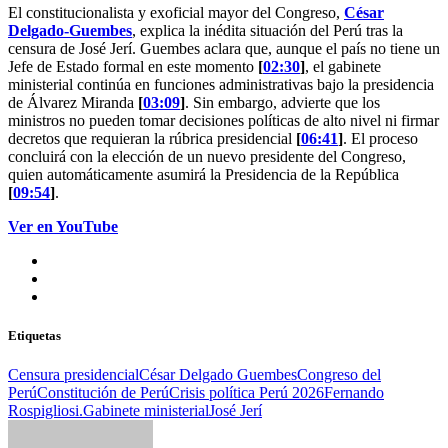
El constitucionalista y exoficial mayor del Congreso,
César
Delgado-Guembes
, explica la inédita situación del Perú tras la
censura de José Jerí. Guembes aclara que, aunque el país no tiene un
Jefe de Estado formal en este momento
[
02:30
]
, el gabinete
ministerial continúa en funciones administrativas bajo la presidencia
de Álvarez Miranda
[
03:09
]
. Sin embargo, advierte que los
ministros no pueden tomar decisiones políticas de alto nivel ni firmar
decretos que requieran la rúbrica presidencial
[
06:41
]
. El proceso
concluirá con la elección de un nuevo presidente del Congreso,
quien automáticamente asumirá la Presidencia de la República
[
09:54
]
.
Ver en YouTube
Etiquetas
Censura presidencial
César Delgado Guembes
Congreso del
Perú
Constitución de Perú
Crisis política Perú 2026
Fernando
Rospigliosi.
Gabinete ministerial
José Jerí