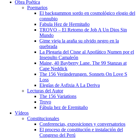
Obra Poética
Poemarios
El backgammon sordo en cosmológico elogio del
connubio
Fabula Hez de Hermitaño
TROVO – El Retorno de Job A Un Dios Sin
Mundo
Gime vieja la araña su olvido negro en la
quebrada
La Plegaria del Cisne al Apofático Numen por el
Insepulto Camaleón
Maine, 40 Bayberry Lane. The 99 Stanzas at
Cape Neddick
The 156 Veränderungen. Sonnets On Love S
Loss
Elegías de Asfixia A La Deriva
Lecturas del Autor
The 156 Variations
Trovo
Fábula hez de Eremitaño
Vídeos
Constitucionales
Conferencias, exposiciones y conversatorios
El proceso de constitución e instalación del
Congreso del Perú