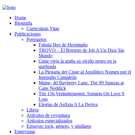
Home
Biografía
Curriculum Vitae​
Publicaciones
Poemarios
Fabula Hez de Hermitaño
TROVO – El Retorno de Job A Un Dios Sin
Mundo
Gime vieja la araña su olvido negro en la
quebrada
La Plegaria del Cisne al Apofático Numen por el
Insepulto Camaleón
Maine, 40 Bayberry Lane. The 99 Stanzas at
Cape Neddick
The 156 Veränderungen. Sonnets On Love S
Loss
Elegías de Asfixia A La Deriva
Libros
Artículos de coyuntura
Artículos especializados
Ensayos: rock, género, y similares
Entrevistas