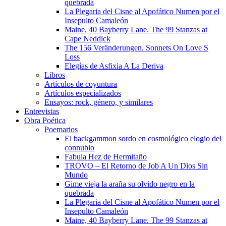
quebrada
La Plegaria del Cisne al Apofático Numen por el
Insepulto Camaleón
Maine, 40 Bayberry Lane. The 99 Stanzas at
Cape Neddick
The 156 Veränderungen. Sonnets On Love S
Loss
Elegías de Asfixia A La Deriva
Libros
Artículos de coyuntura
Artículos especializados
Ensayos: rock, género, y similares
Entrevistas
Obra Poética
Poemarios
El backgammon sordo en cosmológico elogio del
connubio
Fabula Hez de Hermitaño
TROVO – El Retorno de Job A Un Dios Sin
Mundo
Gime vieja la araña su olvido negro en la
quebrada
La Plegaria del Cisne al Apofático Numen por el
Insepulto Camaleón
Maine, 40 Bayberry Lane. The 99 Stanzas at