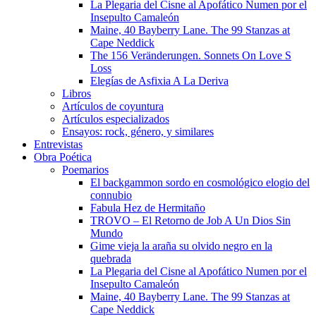
La Plegaria del Cisne al Apofático Numen por el
Insepulto Camaleón
Maine, 40 Bayberry Lane. The 99 Stanzas at
Cape Neddick
The 156 Veränderungen. Sonnets On Love S
Loss
Elegías de Asfixia A La Deriva
Libros
Artículos de coyuntura
Artículos especializados
Ensayos: rock, género, y similares
Entrevistas
Obra Poética
Poemarios
El backgammon sordo en cosmológico elogio del
connubio
Fabula Hez de Hermitaño
TROVO – El Retorno de Job A Un Dios Sin
Mundo
Gime vieja la araña su olvido negro en la
quebrada
La Plegaria del Cisne al Apofático Numen por el
Insepulto Camaleón
Maine, 40 Bayberry Lane. The 99 Stanzas at
Cape Neddick