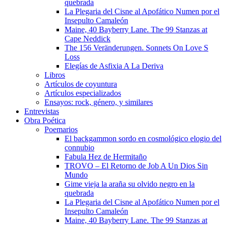
quebrada
La Plegaria del Cisne al Apofático Numen por el
Insepulto Camaleón
Maine, 40 Bayberry Lane. The 99 Stanzas at
Cape Neddick
The 156 Veränderungen. Sonnets On Love S
Loss
Elegías de Asfixia A La Deriva
Libros
Artículos de coyuntura
Artículos especializados
Ensayos: rock, género, y similares
Entrevistas
Obra Poética
Poemarios
El backgammon sordo en cosmológico elogio del
connubio
Fabula Hez de Hermitaño
TROVO – El Retorno de Job A Un Dios Sin
Mundo
Gime vieja la araña su olvido negro en la
quebrada
La Plegaria del Cisne al Apofático Numen por el
Insepulto Camaleón
Maine, 40 Bayberry Lane. The 99 Stanzas at