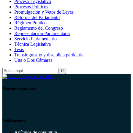
Proceso Legislativo
Procesos Políticos
Promulgación y Vetos de Leyes
Reforma del Parlamento
Régimen Político
Reglamento del Congreso
Representación Parlamentaria
Servicio Parlamentario
Técnica Legislativa
Tesis
Transfuguismo y disciplina partidaria
Una o Dos Cámaras
Mantente conectado
...
Publicaciones
Artículos de coyuntura