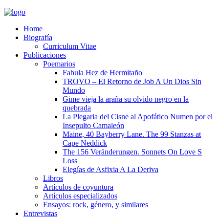
Home
Biografía
Curriculum Vitae​
Publicaciones
Poemarios
Fabula Hez de Hermitaño
TROVO – El Retorno de Job A Un Dios Sin
Mundo
Gime vieja la araña su olvido negro en la
quebrada
La Plegaria del Cisne al Apofático Numen por el
Insepulto Camaleón
Maine, 40 Bayberry Lane. The 99 Stanzas at
Cape Neddick
The 156 Veränderungen. Sonnets On Love S
Loss
Elegías de Asfixia A La Deriva
Libros
Artículos de coyuntura
Artículos especializados
Ensayos: rock, género, y similares
Entrevistas