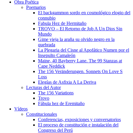
Obra Poética
Poemarios
El backgammon sordo en cosmológico elogio del
connubio
Fabula Hez de Hermitaño
TROVO – El Retorno de Job A Un Dios Sin
Mundo
Gime vieja la araña su olvido negro en la
quebrada
La Plegaria del Cisne al Apofático Numen por el
Insepulto Camaleón
Maine, 40 Bayberry Lane. The 99 Stanzas at
Cape Neddick
The 156 Veränderungen. Sonnets On Love S
Loss
Elegías de Asfixia A La Deriva
Lecturas del Autor
The 156 Variations
Trovo
Fábula hez de Eremitaño
Vídeos
Constitucionales
Conferencias, exposiciones y conversatorios
El proceso de constitución e instalación del
Congreso del Perú