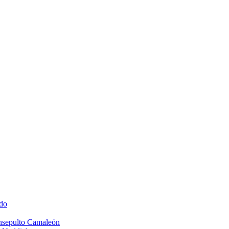
do
Insepulto Camaleón