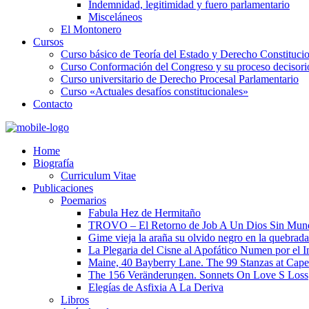
Indemnidad, legitimidad y fuero parlamentario
Misceláneos
El Montonero
Cursos
Curso básico de Teoría del Estado y Derecho Constituci
Curso Conformación del Congreso y su proceso decisori
Curso universitario de Derecho Procesal Parlamentario
Curso «Actuales desafíos constitucionales»
Contacto
Home
Biografía
Curriculum Vitae​
Publicaciones
Poemarios
Fabula Hez de Hermitaño
TROVO – El Retorno de Job A Un Dios Sin Mun
Gime vieja la araña su olvido negro en la quebrada
La Plegaria del Cisne al Apofático Numen por el 
Maine, 40 Bayberry Lane. The 99 Stanzas at Cap
The 156 Veränderungen. Sonnets On Love S Loss
Elegías de Asfixia A La Deriva
Libros