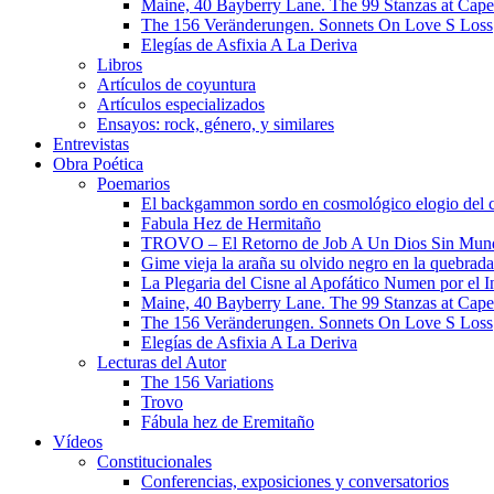
Maine, 40 Bayberry Lane. The 99 Stanzas at Cap
The 156 Veränderungen. Sonnets On Love S Loss
Elegías de Asfixia A La Deriva
Libros
Artículos de coyuntura
Artículos especializados
Ensayos: rock, género, y similares
Entrevistas
Obra Poética
Poemarios
El backgammon sordo en cosmológico elogio del 
Fabula Hez de Hermitaño
TROVO – El Retorno de Job A Un Dios Sin Mun
Gime vieja la araña su olvido negro en la quebrada
La Plegaria del Cisne al Apofático Numen por el 
Maine, 40 Bayberry Lane. The 99 Stanzas at Cap
The 156 Veränderungen. Sonnets On Love S Loss
Elegías de Asfixia A La Deriva
Lecturas del Autor
The 156 Variations
Trovo
Fábula hez de Eremitaño
Vídeos
Constitucionales
Conferencias, exposiciones y conversatorios