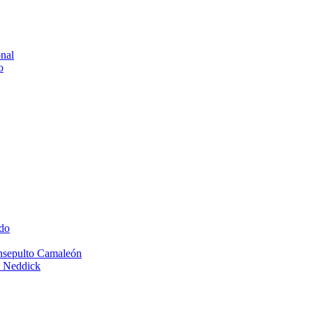
onal
o
do
Insepulto Camaleón
e Neddick