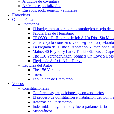
Artículos de coyuntura
Artículos especializados
Ensayos: rock, género, y similares
Entrevistas
Obra Poética
Poemarios
El backgammon sordo en cosmológico elogio del 
Fabula Hez de Hermitaño
TROVO – El Retorno de Job A Un Dios Sin Mun
Gime vieja la araña su olvido negro en la quebrada
La Plegaria del Cisne al Apofático Numen por el 
Maine, 40 Bayberry Lane. The 99 Stanzas at Cap
The 156 Veränderungen. Sonnets On Love S Loss
Elegías de Asfixia A La Deriva
Lecturas del Autor
The 156 Variations
Trovo
Fábula hez de Eremitaño
Vídeos
Constitucionales
Conferencias, exposiciones y conversatorios
El proceso de constitución e instalación del Congr
Reforma del Parlamento
Indemnidad, legitimidad y fuero parlamentario
Misceláneos