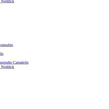
e Neddick
connubio
do
Insepulto Camaleón
e Neddick