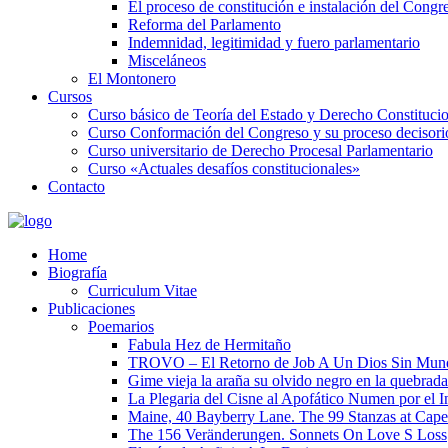
El proceso de constitución e instalación del Congr
Reforma del Parlamento
Indemnidad, legitimidad y fuero parlamentario
Misceláneos
El Montonero
Cursos
Curso básico de Teoría del Estado y Derecho Constituci
Curso Conformación del Congreso y su proceso decisori
Curso universitario de Derecho Procesal Parlamentario
Curso «Actuales desafíos constitucionales»
Contacto
Home
Biografía
Curriculum Vitae​
Publicaciones
Poemarios
Fabula Hez de Hermitaño
TROVO – El Retorno de Job A Un Dios Sin Mun
Gime vieja la araña su olvido negro en la quebrada
La Plegaria del Cisne al Apofático Numen por el 
Maine, 40 Bayberry Lane. The 99 Stanzas at Cap
The 156 Veränderungen. Sonnets On Love S Loss