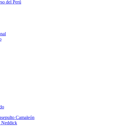
eso del Perú
onal
o
do
Insepulto Camaleón
e Neddick