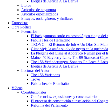
Elegías de Asfixia A La Deriva
Libros
Artículos de coyuntura
Artículos especializados
Ensayos: rock, género, y similares
Entrevistas
Obra Poética
Poemarios
El backgammon sordo en cosmológico elogio del 
Fabula Hez de Hermitaño
TROVO – El Retorno de Job A Un Dios Sin Mun
Gime vieja la araña su olvido negro en la quebrada
La Plegaria del Cisne al Apofático Numen por el 
Maine, 40 Bayberry Lane. The 99 Stanzas at Cap
The 156 Veränderungen. Sonnets On Love S Loss
Elegías de Asfixia A La Deriva
Lecturas del Autor
The 156 Variations
Trovo
Fábula hez de Eremitaño
Vídeos
Constitucionales
Conferencias, exposiciones y conversatorios
El proceso de constitución e instalación del Congr
Reforma del Parlamento