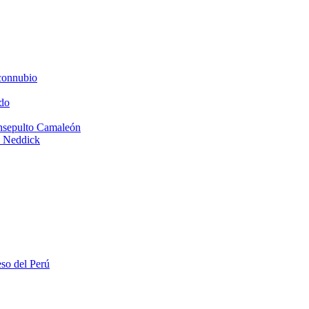
connubio
do
Insepulto Camaleón
e Neddick
eso del Perú