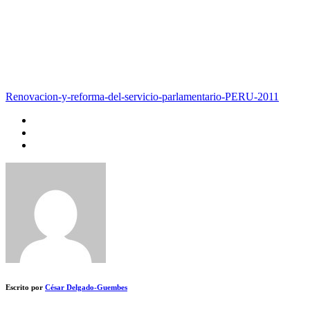
Renovacion-y-reforma-del-servicio-parlamentario-PERU-2011
Escrito por
César Delgado-Guembes