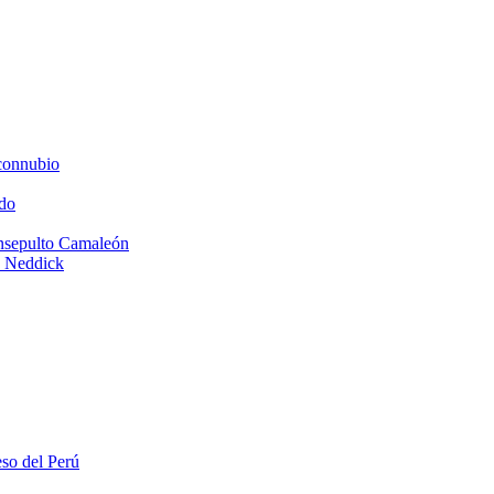
connubio
do
Insepulto Camaleón
e Neddick
eso del Perú