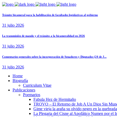
Trámite bicameral para la habilitación de facultades legislativas al gobierno
31 julio 2026
La transmisión de mando y el tránsito a la bicameralidad en 2026
31 julio 2026
Comentarios generales sobre la incorporación de Senadores y Diputados (24 de J...
31 julio 2026
Home
Biografía
Curriculum Vitae​
Publicaciones
Poemarios
Fabula Hez de Hermitaño
TROVO – El Retorno de Job A Un Dios Sin Mun
Gime vieja la araña su olvido negro en la quebrada
La Plegaria del Cisne al Apofático Numen por el 