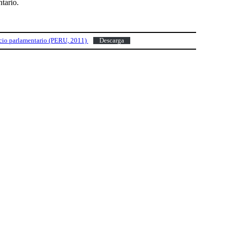
ntario.
icio parlamentario (PERU, 2011)
Descarga