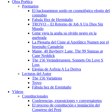
Obra Poética
Poemarios
El backgammon sordo en cosmológico elogio del
connubio
Fabula Hez de Hermitaño
TROVO – El Retorno de Job A Un Dios Sin
Mundo
Gime vieja la araña su olvido negro en la
quebrada
La Plegaria del Cisne al Apofático Numen por el
Insepulto Camaleón
Maine, 40 Bayberry Lane. The 99 Stanzas at
Cape Neddick
The 156 Veränderungen. Sonnets On Love S
Loss
Elegías de Asfixia A La Deriva
Lecturas del Autor
The 156 Variations
Trovo
Fábula hez de Eremitaño
Vídeos
Constitucionales
Conferencias, exposiciones y conversatorios
El proceso de constitución e instalación del
Congreso del Perú