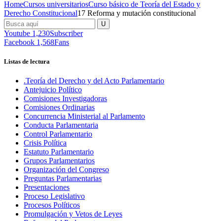
Home
Cursos universitarios
Curso básico de Teoría del Estado y
Derecho Constitucional
17 Reforma y mutación constitucional
(Verfassungsänderung)
Youtube
1,230
Subscriber
Facebook
1,568
Fans
Listas de lectura
.Teoría del Derecho y del Acto Parlamentario
Antejuicio Político
Comisiones Investigadoras
Comisiones Ordinarias
Concurrencia Ministerial al Parlamento
Conducta Parlamentaria
Control Parlamentario
Crisis Política
Estatuto Parlamentario
Grupos Parlamentarios
Organización del Congreso
Preguntas Parlamentarias
Presentaciones
Proceso Legislativo
Procesos Políticos
Promulgación y Vetos de Leyes