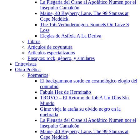
La Plegaria del Cisne al Apofático Numen por el
Insepulto Camaleón
Maine, 40 Bayberry Lane. The 99 Stanzas at
Cape Neddick
The 156 Veränderungen. Sonnets On Love S
Loss
Elegías de Asfixia A La Deriva
Libros
Artículos de coyuntura
Artículos especializados
Ensayos: rock, género, y similares
Entrevistas
Obra Poética
Poemarios
El backgammon sordo en cosmológico elogio del
connubio
Fabula Hez de Hermitaño
TROVO – El Retorno de Job A Un Dios Sin
Mundo
Gime vieja la araña su olvido negro en la
quebrada
La Plegaria del Cisne al Apofático Numen por el
Insepulto Camaleón
Maine, 40 Bayberry Lane. The 99 Stanzas at
Cape Neddick