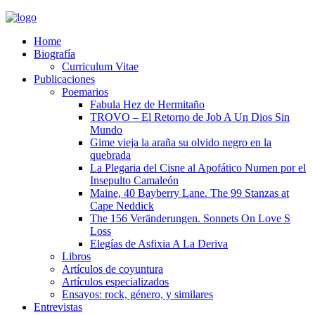
Home
Biografía
Curriculum Vitae​
Publicaciones
Poemarios
Fabula Hez de Hermitaño
TROVO – El Retorno de Job A Un Dios Sin
Mundo
Gime vieja la araña su olvido negro en la
quebrada
La Plegaria del Cisne al Apofático Numen por el
Insepulto Camaleón
Maine, 40 Bayberry Lane. The 99 Stanzas at
Cape Neddick
The 156 Veränderungen. Sonnets On Love S
Loss
Elegías de Asfixia A La Deriva
Libros
Artículos de coyuntura
Artículos especializados
Ensayos: rock, género, y similares
Entrevistas