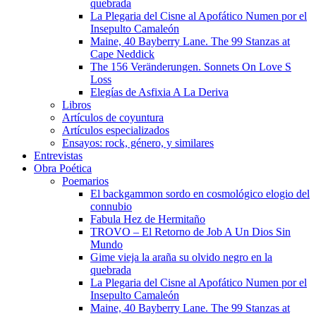
quebrada
La Plegaria del Cisne al Apofático Numen por el
Insepulto Camaleón
Maine, 40 Bayberry Lane. The 99 Stanzas at
Cape Neddick
The 156 Veränderungen. Sonnets On Love S
Loss
Elegías de Asfixia A La Deriva
Libros
Artículos de coyuntura
Artículos especializados
Ensayos: rock, género, y similares
Entrevistas
Obra Poética
Poemarios
El backgammon sordo en cosmológico elogio del
connubio
Fabula Hez de Hermitaño
TROVO – El Retorno de Job A Un Dios Sin
Mundo
Gime vieja la araña su olvido negro en la
quebrada
La Plegaria del Cisne al Apofático Numen por el
Insepulto Camaleón
Maine, 40 Bayberry Lane. The 99 Stanzas at