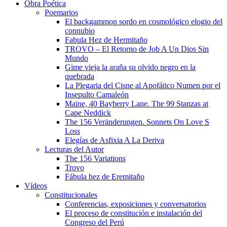
Obra Poética
Poemarios
El backgammon sordo en cosmológico elogio del
connubio
Fabula Hez de Hermitaño
TROVO – El Retorno de Job A Un Dios Sin
Mundo
Gime vieja la araña su olvido negro en la
quebrada
La Plegaria del Cisne al Apofático Numen por el
Insepulto Camaleón
Maine, 40 Bayberry Lane. The 99 Stanzas at
Cape Neddick
The 156 Veränderungen. Sonnets On Love S
Loss
Elegías de Asfixia A La Deriva
Lecturas del Autor
The 156 Variations
Trovo
Fábula hez de Eremitaño
Vídeos
Constitucionales
Conferencias, exposiciones y conversatorios
El proceso de constitución e instalación del
Congreso del Perú