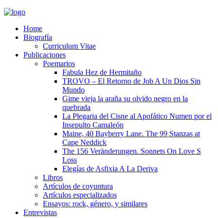
Home
Biografía
Curriculum Vitae​
Publicaciones
Poemarios
Fabula Hez de Hermitaño
TROVO – El Retorno de Job A Un Dios Sin
Mundo
Gime vieja la araña su olvido negro en la
quebrada
La Plegaria del Cisne al Apofático Numen por el
Insepulto Camaleón
Maine, 40 Bayberry Lane. The 99 Stanzas at
Cape Neddick
The 156 Veränderungen. Sonnets On Love S
Loss
Elegías de Asfixia A La Deriva
Libros
Artículos de coyuntura
Artículos especializados
Ensayos: rock, género, y similares
Entrevistas