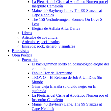
La Plegaria del Cisne al Apofático Numen por el
Insepulto Camaleón
Maine, 40 Bayberry Lane. The 99 Stanzas at
Cape Neddick
The 156 Veränderungen. Sonnets On Love S
Loss
Elegías de Asfixia A La Deriva
Libros
Artículos de coyuntura
Artículos especializados
Ensayos: rock, género, y similares
Entrevistas
Obra Poética
Poemarios
El backgammon sordo en cosmológico elogio del
connubio
Fabula Hez de Hermitaño
TROVO – El Retorno de Job A Un Dios Sin
Mundo
Gime vieja la araña su olvido negro en la
quebrada
La Plegaria del Cisne al Apofático Numen por el
Insepulto Camaleón
Maine, 40 Bayberry Lane. The 99 Stanzas at
Cape Neddick