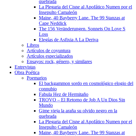
quebrada
La Plegaria del Cisne al Apofático Numen por el
Insepulto Camaleón
Maine, 40 Bayberry Lane. The 99 Stanzas at
Cape Neddick
The 156 Veränderungen. Sonnets On Love S
Loss
Elegías de Asfixia A La Deriva
Libros
Artículos de coyuntura
Artículos especializados
Ensayos: rock, género, y similares
Entrevistas
Obra Poética
Poemarios
El backgammon sordo en cosmológico elogio del
connubio
Fabula Hez de Hermitaño
TROVO – El Retorno de Job A Un Dios Sin
Mundo
Gime vieja la araña su olvido negro en la
quebrada
La Plegaria del Cisne al Apofático Numen por el
Insepulto Camaleón
Maine, 40 Bayberry Lane. The 99 Stanzas at