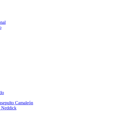
onal
o
do
Insepulto Camaleón
e Neddick