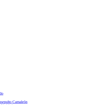
do
Insepulto Camaleón