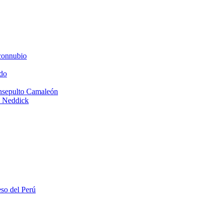
connubio
do
Insepulto Camaleón
e Neddick
eso del Perú