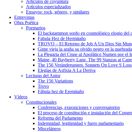
Artículos de coyuntura
Artículos especializados
Ensayos: rock, género, y similares
Entrevistas
Obra Poética
Poemarios
El backgammon sordo en cosmológico elogio del 
Fabula Hez de Hermitaño
TROVO – El Retorno de Job A Un Dios Sin Mun
Gime vieja la araña su olvido negro en la quebrada
La Plegaria del Cisne al Apofático Numen por el 
Maine, 40 Bayberry Lane. The 99 Stanzas at Cap
The 156 Veränderungen. Sonnets On Love S Loss
Elegías de Asfixia A La Deriva
Lecturas del Autor
The 156 Variations
Trovo
Fábula hez de Eremitaño
Vídeos
Constitucionales
Conferencias, exposiciones y conversatorios
El proceso de constitución e instalación del Congr
Reforma del Parlamento
Indemnidad, legitimidad y fuero parlamentario
Misceláneos