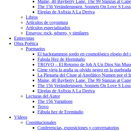
Maine, 40 Bayberry Lane. The 99 Stanzas at Cap
The 156 Veränderungen. Sonnets On Love S Loss
Elegías de Asfixia A La Deriva
Libros
Artículos de coyuntura
Artículos especializados
Ensayos: rock, género, y similares
Entrevistas
Obra Poética
Poemarios
El backgammon sordo en cosmológico elogio del 
Fabula Hez de Hermitaño
TROVO – El Retorno de Job A Un Dios Sin Mun
Gime vieja la araña su olvido negro en la quebrada
La Plegaria del Cisne al Apofático Numen por el 
Maine, 40 Bayberry Lane. The 99 Stanzas at Cap
The 156 Veränderungen. Sonnets On Love S Loss
Elegías de Asfixia A La Deriva
Lecturas del Autor
The 156 Variations
Trovo
Fábula hez de Eremitaño
Vídeos
Constitucionales
Conferencias, exposiciones y conversatorios