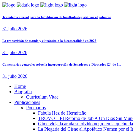
Trámite bicameral para la habilitación de facultades legislativas al gobierno
31 julio 2026
La transmisión de mando y el tránsito a la bicameralidad en 2026
31 julio 2026
Comentarios generales sobre la incorporación de Senadores y Diputados (24 de J...
31 julio 2026
Home
Biografía
Curriculum Vitae​
Publicaciones
Poemarios
Fabula Hez de Hermitaño
TROVO – El Retorno de Job A Un Dios Sin Mun
Gime vieja la araña su olvido negro en la quebrada
La Plegaria del Cisne al Apofático Numen por el 