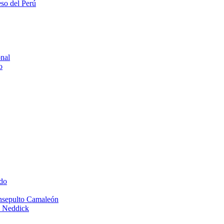
eso del Perú
onal
o
do
Insepulto Camaleón
e Neddick