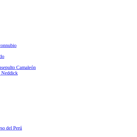
connubio
do
Insepulto Camaleón
e Neddick
eso del Perú