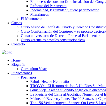
El proceso de constitución e instalación del Congr
Reforma del Parlamento
Indemnidad, legitimidad y fuero parlamentario
Misceláneos
El Montonero
Cursos
Curso básico de Teoría del Estado y Derecho Constituci
Curso Conformación del Congreso y su proceso decisori
Curso universitario de Derecho Procesal Parlamentario
Curso «Actuales desafíos constitucionales»
Contacto
Home
Biografía
Curriculum Vitae​
Publicaciones
Poemarios
Fabula Hez de Hermitaño
TROVO – El Retorno de Job A Un Dios Sin Mun
Gime vieja la araña su olvido negro en la quebrada
La Plegaria del Cisne al Apofático Numen por el 
Maine, 40 Bayberry Lane. The 99 Stanzas at Cap
The 156 Veränderungen. Sonnets On Love S Loss