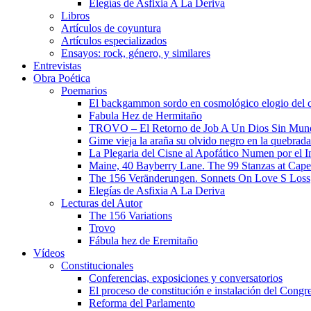
Elegías de Asfixia A La Deriva
Libros
Artículos de coyuntura
Artículos especializados
Ensayos: rock, género, y similares
Entrevistas
Obra Poética
Poemarios
El backgammon sordo en cosmológico elogio del 
Fabula Hez de Hermitaño
TROVO – El Retorno de Job A Un Dios Sin Mun
Gime vieja la araña su olvido negro en la quebrada
La Plegaria del Cisne al Apofático Numen por el 
Maine, 40 Bayberry Lane. The 99 Stanzas at Cap
The 156 Veränderungen. Sonnets On Love S Loss
Elegías de Asfixia A La Deriva
Lecturas del Autor
The 156 Variations
Trovo
Fábula hez de Eremitaño
Vídeos
Constitucionales
Conferencias, exposiciones y conversatorios
El proceso de constitución e instalación del Congr
Reforma del Parlamento