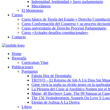
Indemnidad, legitimidad y fuero parlamentario
Misceláneos
El Montonero
Cursos
Curso básico de Teoría del Estado y Derecho Constituci
Curso Conformación del Congreso y su proceso decisori
Curso universitario de Derecho Procesal Parlamentario
Curso «Actuales desafíos constitucionales»
Contacto
Home
Biografía
Curriculum Vitae​
Publicaciones
Poemarios
Fabula Hez de Hermitaño
TROVO – El Retorno de Job A Un Dios Sin Mun
Gime vieja la araña su olvido negro en la quebrada
La Plegaria del Cisne al Apofático Numen por el 
Maine, 40 Bayberry Lane. The 99 Stanzas at Cap
The 156 Veränderungen. Sonnets On Love S Loss
Elegías de Asfixia A La Deriva
Libros