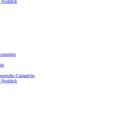
e Neddick
connubio
do
Insepulto Camaleón
e Neddick