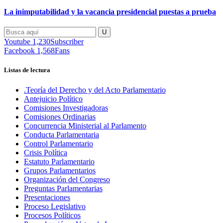
La inimputabilidad y la vacancia presidencial puestas a prueba
Youtube
1,230
Subscriber
Facebook
1,568
Fans
Listas de lectura
.Teoría del Derecho y del Acto Parlamentario
Antejuicio Político
Comisiones Investigadoras
Comisiones Ordinarias
Concurrencia Ministerial al Parlamento
Conducta Parlamentaria
Control Parlamentario
Crisis Política
Estatuto Parlamentario
Grupos Parlamentarios
Organización del Congreso
Preguntas Parlamentarias
Presentaciones
Proceso Legislativo
Procesos Políticos