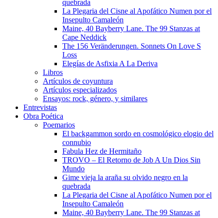
quebrada
La Plegaria del Cisne al Apofático Numen por el
Insepulto Camaleón
Maine, 40 Bayberry Lane. The 99 Stanzas at
Cape Neddick
The 156 Veränderungen. Sonnets On Love S
Loss
Elegías de Asfixia A La Deriva
Libros
Artículos de coyuntura
Artículos especializados
Ensayos: rock, género, y similares
Entrevistas
Obra Poética
Poemarios
El backgammon sordo en cosmológico elogio del
connubio
Fabula Hez de Hermitaño
TROVO – El Retorno de Job A Un Dios Sin
Mundo
Gime vieja la araña su olvido negro en la
quebrada
La Plegaria del Cisne al Apofático Numen por el
Insepulto Camaleón
Maine, 40 Bayberry Lane. The 99 Stanzas at