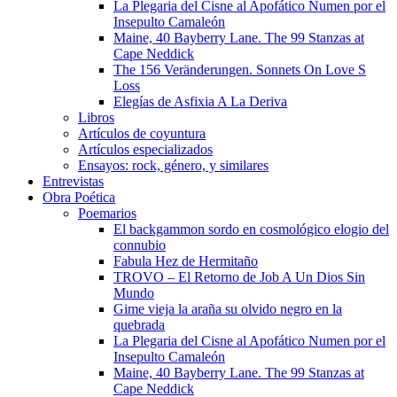
La Plegaria del Cisne al Apofático Numen por el
Insepulto Camaleón
Maine, 40 Bayberry Lane. The 99 Stanzas at
Cape Neddick
The 156 Veränderungen. Sonnets On Love S
Loss
Elegías de Asfixia A La Deriva
Libros
Artículos de coyuntura
Artículos especializados
Ensayos: rock, género, y similares
Entrevistas
Obra Poética
Poemarios
El backgammon sordo en cosmológico elogio del
connubio
Fabula Hez de Hermitaño
TROVO – El Retorno de Job A Un Dios Sin
Mundo
Gime vieja la araña su olvido negro en la
quebrada
La Plegaria del Cisne al Apofático Numen por el
Insepulto Camaleón
Maine, 40 Bayberry Lane. The 99 Stanzas at
Cape Neddick