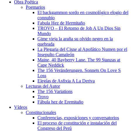
Obra Poética
Poemarios
El backgammon sordo en cosmológico elogio del
connubio
Fabula Hez de Hermitaño
TROVO – El Retorno de Job A Un Dios Sin
Mundo
Gime vieja la araña su olvido negro en la
quebrada
La Plegaria del Cisne al Apofático Numen por el
Insepulto Camaleón
Maine, 40 Bayberry Lane. The 99 Stanzas at
Cape Neddick
The 156 Veränderungen. Sonnets On Love S
Loss
Elegías de Asfixia A La Deriva
Lecturas del Autor
The 156 Variations
Trovo
Fábula hez de Eremitaño
Vídeos
Constitucionales
Conferencias, exposiciones y conversatorios
El proceso de constitución e instalación del
Congreso del Perú