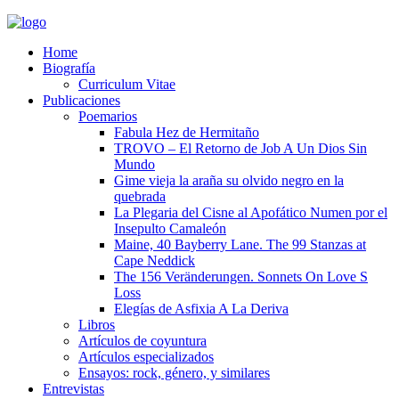
Home
Biografía
Curriculum Vitae​
Publicaciones
Poemarios
Fabula Hez de Hermitaño
TROVO – El Retorno de Job A Un Dios Sin
Mundo
Gime vieja la araña su olvido negro en la
quebrada
La Plegaria del Cisne al Apofático Numen por el
Insepulto Camaleón
Maine, 40 Bayberry Lane. The 99 Stanzas at
Cape Neddick
The 156 Veränderungen. Sonnets On Love S
Loss
Elegías de Asfixia A La Deriva
Libros
Artículos de coyuntura
Artículos especializados
Ensayos: rock, género, y similares
Entrevistas