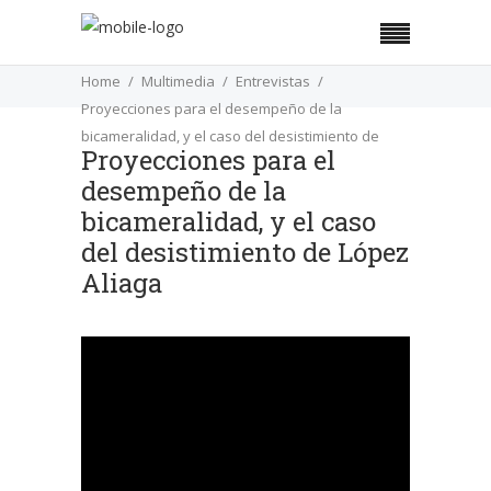
Home
Multimedia
Entrevistas
Proyecciones para el desempeño de la
bicameralidad, y el caso del desistimiento de
Proyecciones para el
López Aliaga
desempeño de la
bicameralidad, y el caso
del desistimiento de López
Aliaga