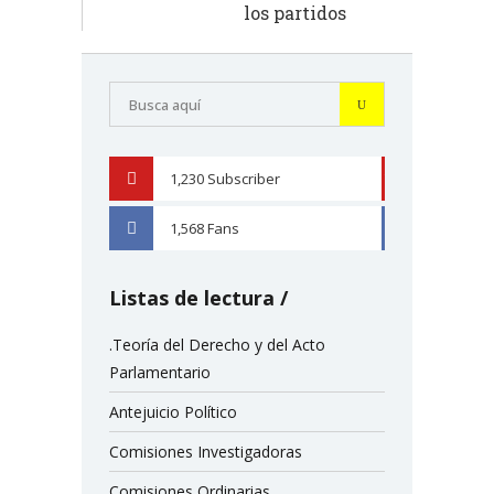
los partidos
1,230
Subscriber
YOUTUBE
1,568
Fans
FACEBOOK
Listas de lectura
.Teoría del Derecho y del Acto
Parlamentario
Antejuicio Político
Comisiones Investigadoras
Comisiones Ordinarias