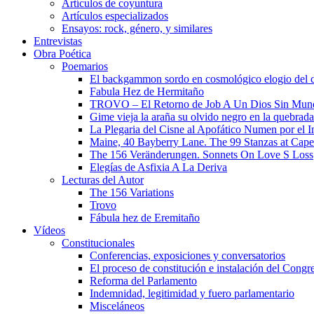
Artículos de coyuntura
Artículos especializados
Ensayos: rock, género, y similares
Entrevistas
Obra Poética
Poemarios
El backgammon sordo en cosmológico elogio del 
Fabula Hez de Hermitaño
TROVO – El Retorno de Job A Un Dios Sin Mun
Gime vieja la araña su olvido negro en la quebrada
La Plegaria del Cisne al Apofático Numen por el 
Maine, 40 Bayberry Lane. The 99 Stanzas at Cap
The 156 Veränderungen. Sonnets On Love S Loss
Elegías de Asfixia A La Deriva
Lecturas del Autor
The 156 Variations
Trovo
Fábula hez de Eremitaño
Vídeos
Constitucionales
Conferencias, exposiciones y conversatorios
El proceso de constitución e instalación del Congr
Reforma del Parlamento
Indemnidad, legitimidad y fuero parlamentario
Misceláneos