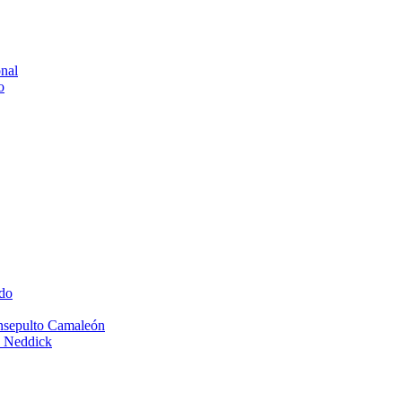
onal
o
do
Insepulto Camaleón
e Neddick