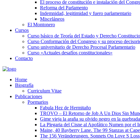
El proceso de constitución e instalación del Congr
Reforma del Parlamento
Indemnidad, legitimidad y fuero parlamentario
Misceláneos
El Montonero
Cursos
Curso básico de Teoría del Estado y Derecho Constituci
Curso Conformación del Congreso y su proceso decisori
Curso universitario de Derecho Procesal Parlamentario
Curso «Actuales desafíos constitucionales»
Contacto
Home
Biografía
Curriculum Vitae​
Publicaciones
Poemarios
Fabula Hez de Hermitaño
TROVO – El Retorno de Job A Un Dios Sin Mun
Gime vieja la araña su olvido negro en la quebrada
La Plegaria del Cisne al Apofático Numen por el 
Maine, 40 Bayberry Lane. The 99 Stanzas at Cap
The 156 Veränderungen. Sonnets On Love S Loss