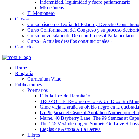
Indemnidad, legitimidad y fuero parlamentario
Misceláneos
El Montonero
Cursos
Curso básico de Teoría del Estado y Derecho Constituci
Curso Conformación del Congreso y su proceso decisori
Curso universitario de Derecho Procesal Parlamentario
Curso «Actuales desafíos constitucionales»
Contacto
Home
Biografía
Curriculum Vitae​
Publicaciones
Poemarios
Fabula Hez de Hermitaño
TROVO – El Retorno de Job A Un Dios Sin Mun
Gime vieja la araña su olvido negro en la quebrada
La Plegaria del Cisne al Apofático Numen por el 
Maine, 40 Bayberry Lane. The 99 Stanzas at Cap
The 156 Veränderungen. Sonnets On Love S Loss
Elegías de Asfixia A La Deriva
Libros