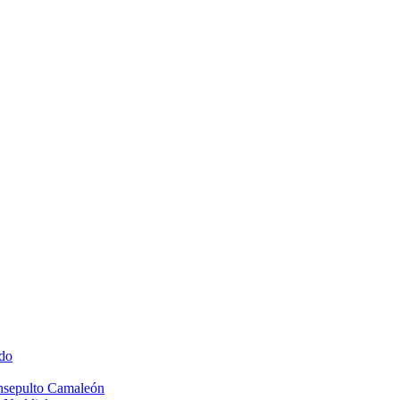
do
Insepulto Camaleón