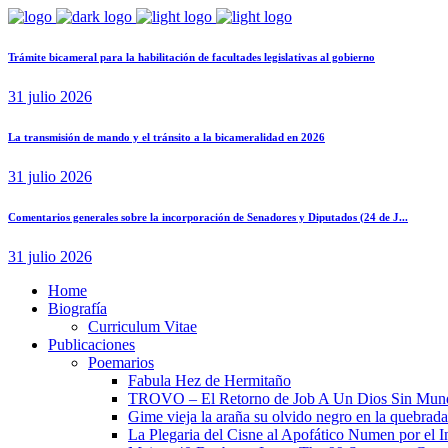
Trámite bicameral para la habilitación de facultades legislativas al gobierno
31 julio 2026
La transmisión de mando y el tránsito a la bicameralidad en 2026
31 julio 2026
Comentarios generales sobre la incorporación de Senadores y Diputados (24 de J...
31 julio 2026
Home
Biografía
Curriculum Vitae​
Publicaciones
Poemarios
Fabula Hez de Hermitaño
TROVO – El Retorno de Job A Un Dios Sin Mun
Gime vieja la araña su olvido negro en la quebrada
La Plegaria del Cisne al Apofático Numen por el 