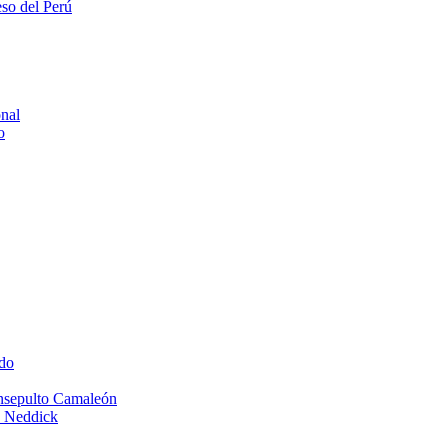
eso del Perú
onal
o
do
Insepulto Camaleón
e Neddick