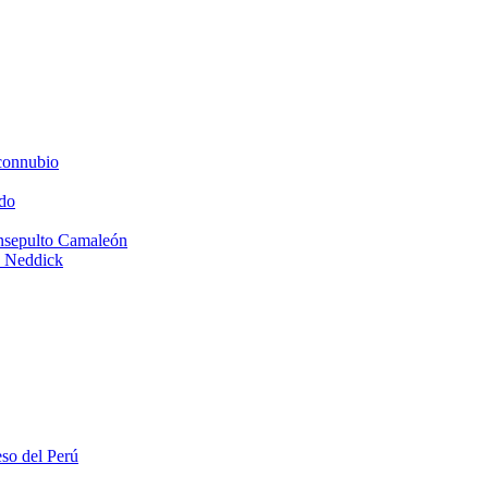
connubio
do
Insepulto Camaleón
e Neddick
eso del Perú