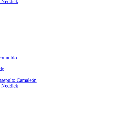
e Neddick
connubio
do
Insepulto Camaleón
e Neddick