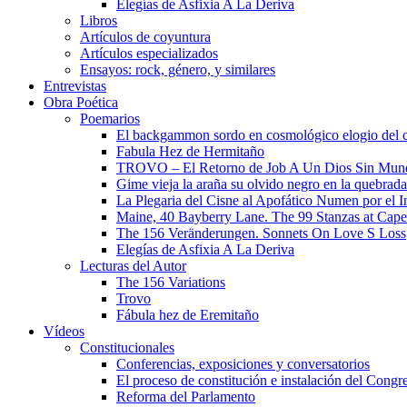
Elegías de Asfixia A La Deriva
Libros
Artículos de coyuntura
Artículos especializados
Ensayos: rock, género, y similares
Entrevistas
Obra Poética
Poemarios
El backgammon sordo en cosmológico elogio del 
Fabula Hez de Hermitaño
TROVO – El Retorno de Job A Un Dios Sin Mun
Gime vieja la araña su olvido negro en la quebrada
La Plegaria del Cisne al Apofático Numen por el 
Maine, 40 Bayberry Lane. The 99 Stanzas at Cap
The 156 Veränderungen. Sonnets On Love S Loss
Elegías de Asfixia A La Deriva
Lecturas del Autor
The 156 Variations
Trovo
Fábula hez de Eremitaño
Vídeos
Constitucionales
Conferencias, exposiciones y conversatorios
El proceso de constitución e instalación del Congr
Reforma del Parlamento