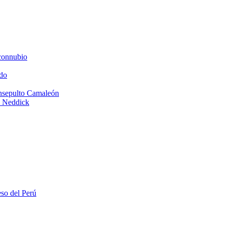
connubio
do
Insepulto Camaleón
e Neddick
eso del Perú