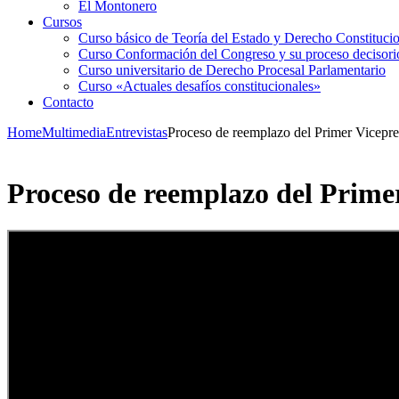
El Montonero
Cursos
Curso básico de Teoría del Estado y Derecho Constituci
Curso Conformación del Congreso y su proceso decisori
Curso universitario de Derecho Procesal Parlamentario
Curso «Actuales desafíos constitucionales»
Contacto
Home
Multimedia
Entrevistas
Proceso de reemplazo del Primer Vicepre
Proceso de reemplazo del Primer