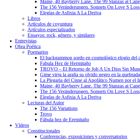
Maine, 40 Bayberry Lane. The 99 Stanzas at Cap
The 156 Veränderungen. Sonnets On Love S Loss
Elegías de Asfixia A La Deriva
Libros
Artículos de coyuntura
Artículos especializados
Ensayos: rock, género, y similares
Entrevistas
Obra Poética
Poemarios
El backgammon sordo en cosmológico elogio del 
Fabula Hez de Hermitaño
TROVO – El Retorno de Job A Un Dios Sin Mun
Gime vieja la araña su olvido negro en la quebrada
La Plegaria del Cisne al Apofático Numen por el 
Maine, 40 Bayberry Lane. The 99 Stanzas at Cap
The 156 Veränderungen. Sonnets On Love S Loss
Elegías de Asfixia A La Deriva
Lecturas del Autor
The 156 Variations
Trovo
Fábula hez de Eremitaño
Vídeos
Constitucionales
Conferencias, exposiciones y conversatorios