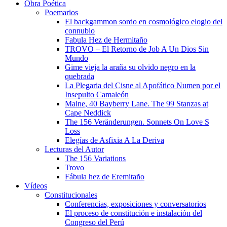
Obra Poética
Poemarios
El backgammon sordo en cosmológico elogio del
connubio
Fabula Hez de Hermitaño
TROVO – El Retorno de Job A Un Dios Sin
Mundo
Gime vieja la araña su olvido negro en la
quebrada
La Plegaria del Cisne al Apofático Numen por el
Insepulto Camaleón
Maine, 40 Bayberry Lane. The 99 Stanzas at
Cape Neddick
The 156 Veränderungen. Sonnets On Love S
Loss
Elegías de Asfixia A La Deriva
Lecturas del Autor
The 156 Variations
Trovo
Fábula hez de Eremitaño
Vídeos
Constitucionales
Conferencias, exposiciones y conversatorios
El proceso de constitución e instalación del
Congreso del Perú