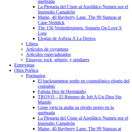
quebrada
La Plegaria del Cisne al Apofático Numen por el
Insepulto Camaleón
Maine, 40 Bayberry Lane. The 99 Stanzas at
Cape Neddick
The 156 Veränderungen. Sonnets On Love S
Loss
Elegías de Asfixia A La Deriva
Libros
Artículos de coyuntura
Artículos especializados
Ensayos: rock, género, y similares
Entrevistas
Obra Poética
Poemarios
El backgammon sordo en cosmológico elogio del
connubio
Fabula Hez de Hermitaño
TROVO – El Retorno de Job A Un Dios Sin
Mundo
Gime vieja la araña su olvido negro en la
quebrada
La Plegaria del Cisne al Apofático Numen por el
Insepulto Camaleón
Maine, 40 Bayberry Lane. The 99 Stanzas at