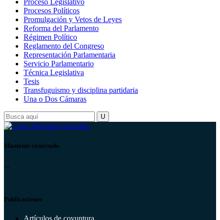
Proceso Legislativo
Procesos Políticos
Promulgación y Vetos de Leyes
Reforma del Parlamento
Régimen Político
Reglamento del Congreso
Representación Parlamentaria
Servicio Parlamentario
Técnica Legislativa
Tesis
Transfuguismo y disciplina partidaria
Una o Dos Cámaras
Mantente conectado
...
Publicaciones
Artículos de coyuntura