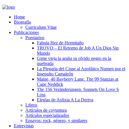
Home
Biografía
Curriculum Vitae​
Publicaciones
Poemarios
Fabula Hez de Hermitaño
TROVO – El Retorno de Job A Un Dios Sin
Mundo
Gime vieja la araña su olvido negro en la
quebrada
La Plegaria del Cisne al Apofático Numen por el
Insepulto Camaleón
Maine, 40 Bayberry Lane. The 99 Stanzas at
Cape Neddick
The 156 Veränderungen. Sonnets On Love S
Loss
Elegías de Asfixia A La Deriva
Libros
Artículos de coyuntura
Artículos especializados
Ensayos: rock, género, y similares
Entrevistas