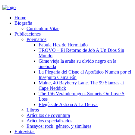
Home
Biografía
Curriculum Vitae​
Publicaciones
Poemarios
Fabula Hez de Hermitaño
TROVO – El Retorno de Job A Un Dios Sin
Mundo
Gime vieja la araña su olvido negro en la
quebrada
La Plegaria del Cisne al Apofático Numen por el
Insepulto Camaleón
Maine, 40 Bayberry Lane. The 99 Stanzas at
Cape Neddick
The 156 Veränderungen. Sonnets On Love S
Loss
Elegías de Asfixia A La Deriva
Libros
Artículos de coyuntura
Artículos especializados
Ensayos: rock, género, y similares
Entrevistas