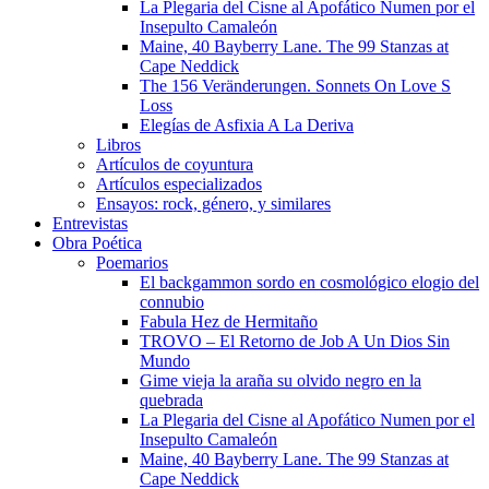
La Plegaria del Cisne al Apofático Numen por el
Insepulto Camaleón
Maine, 40 Bayberry Lane. The 99 Stanzas at
Cape Neddick
The 156 Veränderungen. Sonnets On Love S
Loss
Elegías de Asfixia A La Deriva
Libros
Artículos de coyuntura
Artículos especializados
Ensayos: rock, género, y similares
Entrevistas
Obra Poética
Poemarios
El backgammon sordo en cosmológico elogio del
connubio
Fabula Hez de Hermitaño
TROVO – El Retorno de Job A Un Dios Sin
Mundo
Gime vieja la araña su olvido negro en la
quebrada
La Plegaria del Cisne al Apofático Numen por el
Insepulto Camaleón
Maine, 40 Bayberry Lane. The 99 Stanzas at
Cape Neddick