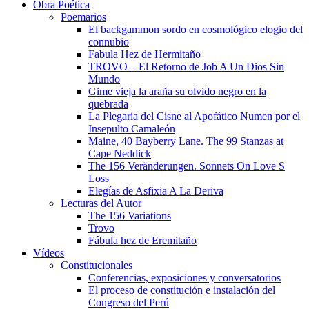
Obra Poética
Poemarios
El backgammon sordo en cosmológico elogio del
connubio
Fabula Hez de Hermitaño
TROVO – El Retorno de Job A Un Dios Sin
Mundo
Gime vieja la araña su olvido negro en la
quebrada
La Plegaria del Cisne al Apofático Numen por el
Insepulto Camaleón
Maine, 40 Bayberry Lane. The 99 Stanzas at
Cape Neddick
The 156 Veränderungen. Sonnets On Love S
Loss
Elegías de Asfixia A La Deriva
Lecturas del Autor
The 156 Variations
Trovo
Fábula hez de Eremitaño
Vídeos
Constitucionales
Conferencias, exposiciones y conversatorios
El proceso de constitución e instalación del
Congreso del Perú