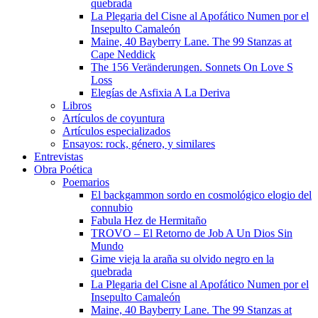
quebrada
La Plegaria del Cisne al Apofático Numen por el
Insepulto Camaleón
Maine, 40 Bayberry Lane. The 99 Stanzas at
Cape Neddick
The 156 Veränderungen. Sonnets On Love S
Loss
Elegías de Asfixia A La Deriva
Libros
Artículos de coyuntura
Artículos especializados
Ensayos: rock, género, y similares
Entrevistas
Obra Poética
Poemarios
El backgammon sordo en cosmológico elogio del
connubio
Fabula Hez de Hermitaño
TROVO – El Retorno de Job A Un Dios Sin
Mundo
Gime vieja la araña su olvido negro en la
quebrada
La Plegaria del Cisne al Apofático Numen por el
Insepulto Camaleón
Maine, 40 Bayberry Lane. The 99 Stanzas at