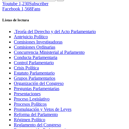
Youtube
1,230
Subscriber
Facebook
1,568
Fans
Listas de lectura
.Teoría del Derecho y del Acto Parlamentario
Antejuicio Político
Comisiones Investigadoras
Comisiones Ordinarias
Concurrencia Ministerial al Parlamento
Conducta Parlamentaria
Control Parlamentario
Crisis Política
Estatuto Parlamentario
Grupos Parlamentarios
Organización del Congreso
Preguntas Parlamentarias
Presentaciones
Proceso Legislativo
Procesos Políticos
Promulgación y Vetos de Leyes
Reforma del Parlamento
Régimen Político
Reglamento del Congreso