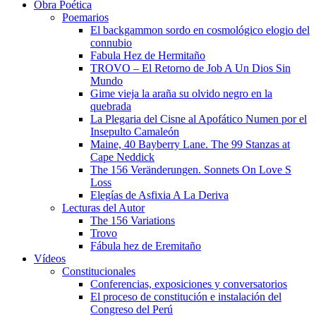
Obra Poética
Poemarios
El backgammon sordo en cosmológico elogio del
connubio
Fabula Hez de Hermitaño
TROVO – El Retorno de Job A Un Dios Sin
Mundo
Gime vieja la araña su olvido negro en la
quebrada
La Plegaria del Cisne al Apofático Numen por el
Insepulto Camaleón
Maine, 40 Bayberry Lane. The 99 Stanzas at
Cape Neddick
The 156 Veränderungen. Sonnets On Love S
Loss
Elegías de Asfixia A La Deriva
Lecturas del Autor
The 156 Variations
Trovo
Fábula hez de Eremitaño
Vídeos
Constitucionales
Conferencias, exposiciones y conversatorios
El proceso de constitución e instalación del
Congreso del Perú