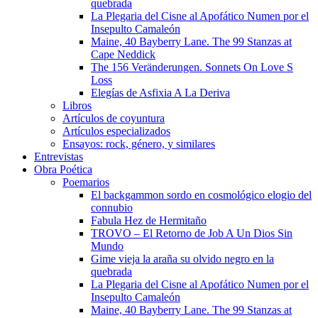
quebrada
La Plegaria del Cisne al Apofático Numen por el
Insepulto Camaleón
Maine, 40 Bayberry Lane. The 99 Stanzas at
Cape Neddick
The 156 Veränderungen. Sonnets On Love S
Loss
Elegías de Asfixia A La Deriva
Libros
Artículos de coyuntura
Artículos especializados
Ensayos: rock, género, y similares
Entrevistas
Obra Poética
Poemarios
El backgammon sordo en cosmológico elogio del
connubio
Fabula Hez de Hermitaño
TROVO – El Retorno de Job A Un Dios Sin
Mundo
Gime vieja la araña su olvido negro en la
quebrada
La Plegaria del Cisne al Apofático Numen por el
Insepulto Camaleón
Maine, 40 Bayberry Lane. The 99 Stanzas at