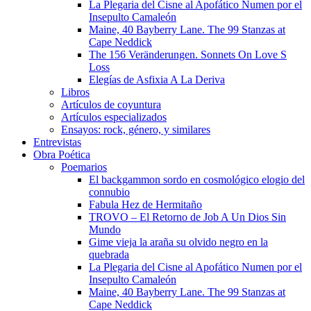
La Plegaria del Cisne al Apofático Numen por el
Insepulto Camaleón
Maine, 40 Bayberry Lane. The 99 Stanzas at
Cape Neddick
The 156 Veränderungen. Sonnets On Love S
Loss
Elegías de Asfixia A La Deriva
Libros
Artículos de coyuntura
Artículos especializados
Ensayos: rock, género, y similares
Entrevistas
Obra Poética
Poemarios
El backgammon sordo en cosmológico elogio del
connubio
Fabula Hez de Hermitaño
TROVO – El Retorno de Job A Un Dios Sin
Mundo
Gime vieja la araña su olvido negro en la
quebrada
La Plegaria del Cisne al Apofático Numen por el
Insepulto Camaleón
Maine, 40 Bayberry Lane. The 99 Stanzas at
Cape Neddick