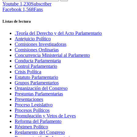
Youtube
1,230
Subscriber
Facebook
1,568
Fans
Listas de lectura
.Teoría del Derecho y del Acto Parlamentario
Antejuicio Político
Comisiones Investigadoras
Comisiones Ordinarias
Concurrencia Ministerial al Parlamento
Conducta Parlamentaria
Control Parlamentario
Crisis Política
Estatuto Parlamentario
Grupos Parlamentarios
Organización del Congreso
Preguntas Parlamentarias
Presentaciones
Proceso Legislativo
Procesos Políticos
Promulgación y Vetos de Leyes
Reforma del Parlamento
Régimen Político
Reglamento del Congreso