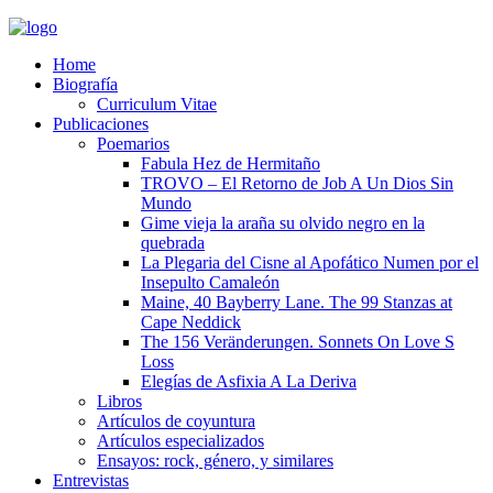
Home
Biografía
Curriculum Vitae​
Publicaciones
Poemarios
Fabula Hez de Hermitaño
TROVO – El Retorno de Job A Un Dios Sin
Mundo
Gime vieja la araña su olvido negro en la
quebrada
La Plegaria del Cisne al Apofático Numen por el
Insepulto Camaleón
Maine, 40 Bayberry Lane. The 99 Stanzas at
Cape Neddick
The 156 Veränderungen. Sonnets On Love S
Loss
Elegías de Asfixia A La Deriva
Libros
Artículos de coyuntura
Artículos especializados
Ensayos: rock, género, y similares
Entrevistas