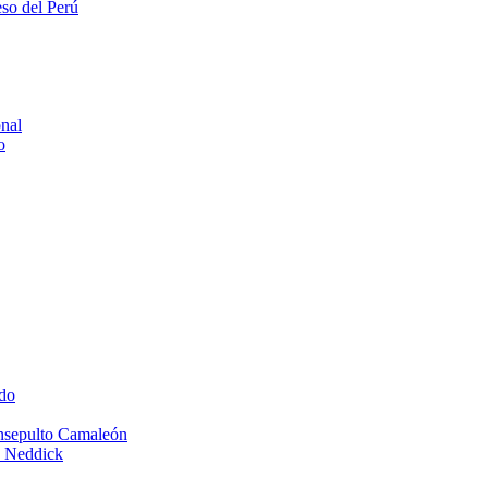
eso del Perú
onal
o
do
Insepulto Camaleón
e Neddick