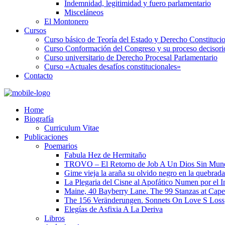
Indemnidad, legitimidad y fuero parlamentario
Misceláneos
El Montonero
Cursos
Curso básico de Teoría del Estado y Derecho Constituci
Curso Conformación del Congreso y su proceso decisori
Curso universitario de Derecho Procesal Parlamentario
Curso «Actuales desafíos constitucionales»
Contacto
Home
Biografía
Curriculum Vitae​
Publicaciones
Poemarios
Fabula Hez de Hermitaño
TROVO – El Retorno de Job A Un Dios Sin Mun
Gime vieja la araña su olvido negro en la quebrada
La Plegaria del Cisne al Apofático Numen por el 
Maine, 40 Bayberry Lane. The 99 Stanzas at Cap
The 156 Veränderungen. Sonnets On Love S Loss
Elegías de Asfixia A La Deriva
Libros