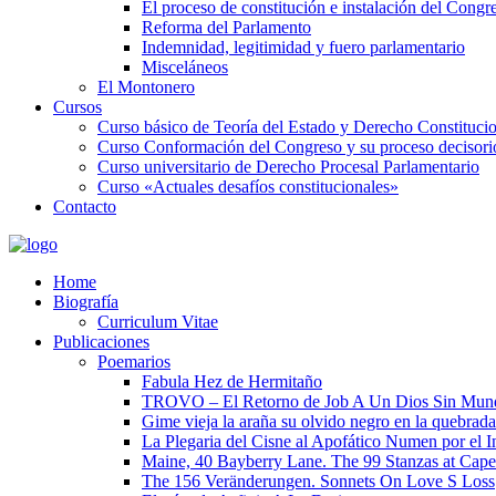
El proceso de constitución e instalación del Congr
Reforma del Parlamento
Indemnidad, legitimidad y fuero parlamentario
Misceláneos
El Montonero
Cursos
Curso básico de Teoría del Estado y Derecho Constituci
Curso Conformación del Congreso y su proceso decisori
Curso universitario de Derecho Procesal Parlamentario
Curso «Actuales desafíos constitucionales»
Contacto
Home
Biografía
Curriculum Vitae​
Publicaciones
Poemarios
Fabula Hez de Hermitaño
TROVO – El Retorno de Job A Un Dios Sin Mun
Gime vieja la araña su olvido negro en la quebrada
La Plegaria del Cisne al Apofático Numen por el 
Maine, 40 Bayberry Lane. The 99 Stanzas at Cap
The 156 Veränderungen. Sonnets On Love S Loss