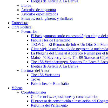
Elegías de Asfixia A La Deriva
Libros
Artículos de coyuntura
Artículos especializados
Ensayos: rock, género, y similares
Entrevistas
Obra Poética
Poemarios
El backgammon sordo en cosmológico elogio del 
Fabula Hez de Hermitaño
TROVO – El Retorno de Job A Un Dios Sin Mun
Gime vieja la araña su olvido negro en la quebrada
La Plegaria del Cisne al Apofático Numen por el 
Maine, 40 Bayberry Lane. The 99 Stanzas at Cap
The 156 Veränderungen. Sonnets On Love S Loss
Elegías de Asfixia A La Deriva
Lecturas del Autor
The 156 Variations
Trovo
Fábula hez de Eremitaño
Vídeos
Constitucionales
Conferencias, exposiciones y conversatorios
El proceso de constitución e instalación del Congr
Reforma del Parlamento