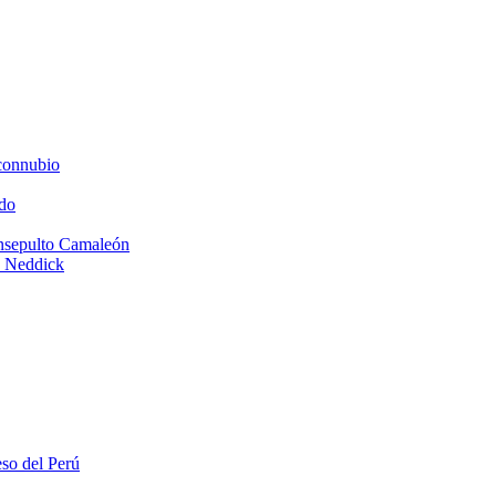
connubio
do
Insepulto Camaleón
e Neddick
eso del Perú