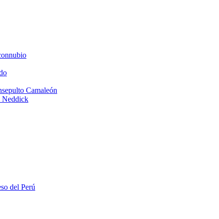
connubio
do
Insepulto Camaleón
e Neddick
eso del Perú