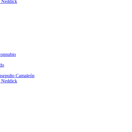
e Neddick
connubio
do
Insepulto Camaleón
e Neddick