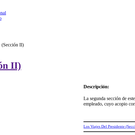
onal
o
 (Sección II)
ón II)
Descripción:
La segunda sección de este
empleado, cuyo acopio cor
Los Viajes Del Presidente (Secci