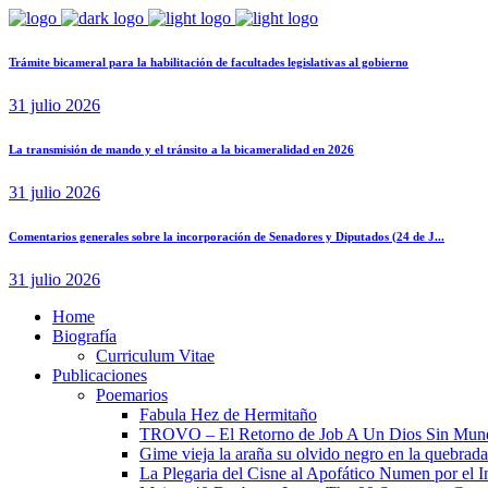
Trámite bicameral para la habilitación de facultades legislativas al gobierno
31 julio 2026
La transmisión de mando y el tránsito a la bicameralidad en 2026
31 julio 2026
Comentarios generales sobre la incorporación de Senadores y Diputados (24 de J...
31 julio 2026
Home
Biografía
Curriculum Vitae​
Publicaciones
Poemarios
Fabula Hez de Hermitaño
TROVO – El Retorno de Job A Un Dios Sin Mun
Gime vieja la araña su olvido negro en la quebrada
La Plegaria del Cisne al Apofático Numen por el 