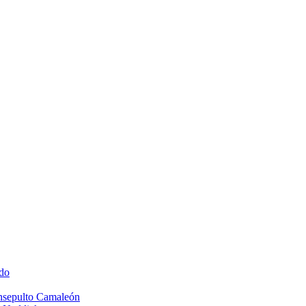
do
Insepulto Camaleón