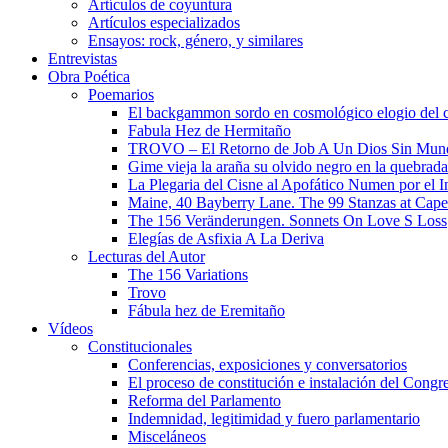
Artículos de coyuntura
Artículos especializados
Ensayos: rock, género, y similares
Entrevistas
Obra Poética
Poemarios
El backgammon sordo en cosmológico elogio del 
Fabula Hez de Hermitaño
TROVO – El Retorno de Job A Un Dios Sin Mun
Gime vieja la araña su olvido negro en la quebrada
La Plegaria del Cisne al Apofático Numen por el 
Maine, 40 Bayberry Lane. The 99 Stanzas at Cap
The 156 Veränderungen. Sonnets On Love S Loss
Elegías de Asfixia A La Deriva
Lecturas del Autor
The 156 Variations
Trovo
Fábula hez de Eremitaño
Vídeos
Constitucionales
Conferencias, exposiciones y conversatorios
El proceso de constitución e instalación del Congr
Reforma del Parlamento
Indemnidad, legitimidad y fuero parlamentario
Misceláneos