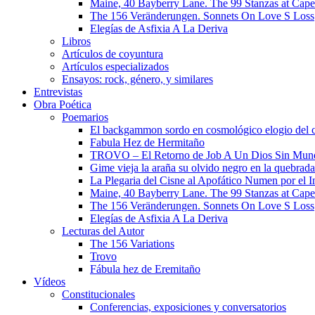
Maine, 40 Bayberry Lane. The 99 Stanzas at Cap
The 156 Veränderungen. Sonnets On Love S Loss
Elegías de Asfixia A La Deriva
Libros
Artículos de coyuntura
Artículos especializados
Ensayos: rock, género, y similares
Entrevistas
Obra Poética
Poemarios
El backgammon sordo en cosmológico elogio del 
Fabula Hez de Hermitaño
TROVO – El Retorno de Job A Un Dios Sin Mun
Gime vieja la araña su olvido negro en la quebrada
La Plegaria del Cisne al Apofático Numen por el 
Maine, 40 Bayberry Lane. The 99 Stanzas at Cap
The 156 Veränderungen. Sonnets On Love S Loss
Elegías de Asfixia A La Deriva
Lecturas del Autor
The 156 Variations
Trovo
Fábula hez de Eremitaño
Vídeos
Constitucionales
Conferencias, exposiciones y conversatorios