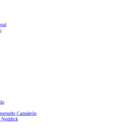
onal
o
do
Insepulto Camaleón
e Neddick