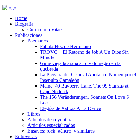
Home
Biografía
Curriculum Vitae​
Publicaciones
Poemarios
Fabula Hez de Hermitaño
TROVO – El Retorno de Job A Un Dios Sin
Mundo
Gime vieja la araña su olvido negro en la
quebrada
La Plegaria del Cisne al Apofático Numen por el
Insepulto Camaleón
Maine, 40 Bayberry Lane. The 99 Stanzas at
Cape Neddick
The 156 Veränderungen. Sonnets On Love S
Loss
Elegías de Asfixia A La Deriva
Libros
Artículos de coyuntura
Artículos especializados
Ensayos: rock, género, y similares
Entrevistas