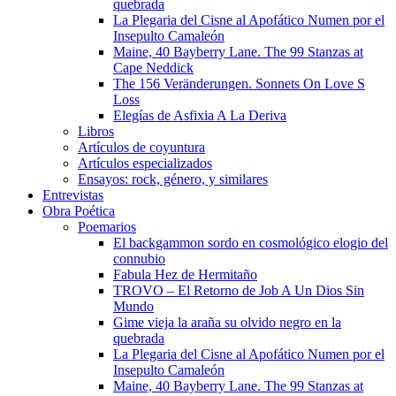
quebrada
La Plegaria del Cisne al Apofático Numen por el
Insepulto Camaleón
Maine, 40 Bayberry Lane. The 99 Stanzas at
Cape Neddick
The 156 Veränderungen. Sonnets On Love S
Loss
Elegías de Asfixia A La Deriva
Libros
Artículos de coyuntura
Artículos especializados
Ensayos: rock, género, y similares
Entrevistas
Obra Poética
Poemarios
El backgammon sordo en cosmológico elogio del
connubio
Fabula Hez de Hermitaño
TROVO – El Retorno de Job A Un Dios Sin
Mundo
Gime vieja la araña su olvido negro en la
quebrada
La Plegaria del Cisne al Apofático Numen por el
Insepulto Camaleón
Maine, 40 Bayberry Lane. The 99 Stanzas at