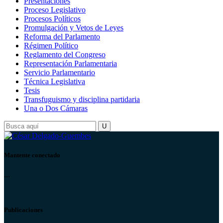
Presentaciones
Proceso Legislativo
Procesos Políticos
Promulgación y Vetos de Leyes
Reforma del Parlamento
Régimen Político
Reglamento del Congreso
Representación Parlamentaria
Servicio Parlamentario
Técnica Legislativa
Tesis
Transfuguismo y disciplina partidaria
Una o Dos Cámaras
Mantente conectado
...
Publicaciones