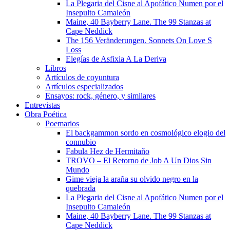
La Plegaria del Cisne al Apofático Numen por el
Insepulto Camaleón
Maine, 40 Bayberry Lane. The 99 Stanzas at
Cape Neddick
The 156 Veränderungen. Sonnets On Love S
Loss
Elegías de Asfixia A La Deriva
Libros
Artículos de coyuntura
Artículos especializados
Ensayos: rock, género, y similares
Entrevistas
Obra Poética
Poemarios
El backgammon sordo en cosmológico elogio del
connubio
Fabula Hez de Hermitaño
TROVO – El Retorno de Job A Un Dios Sin
Mundo
Gime vieja la araña su olvido negro en la
quebrada
La Plegaria del Cisne al Apofático Numen por el
Insepulto Camaleón
Maine, 40 Bayberry Lane. The 99 Stanzas at
Cape Neddick