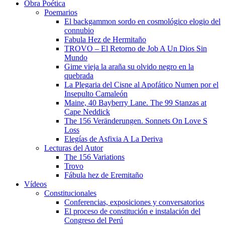
Obra Poética
Poemarios
El backgammon sordo en cosmológico elogio del
connubio
Fabula Hez de Hermitaño
TROVO – El Retorno de Job A Un Dios Sin
Mundo
Gime vieja la araña su olvido negro en la
quebrada
La Plegaria del Cisne al Apofático Numen por el
Insepulto Camaleón
Maine, 40 Bayberry Lane. The 99 Stanzas at
Cape Neddick
The 156 Veränderungen. Sonnets On Love S
Loss
Elegías de Asfixia A La Deriva
Lecturas del Autor
The 156 Variations
Trovo
Fábula hez de Eremitaño
Vídeos
Constitucionales
Conferencias, exposiciones y conversatorios
El proceso de constitución e instalación del
Congreso del Perú