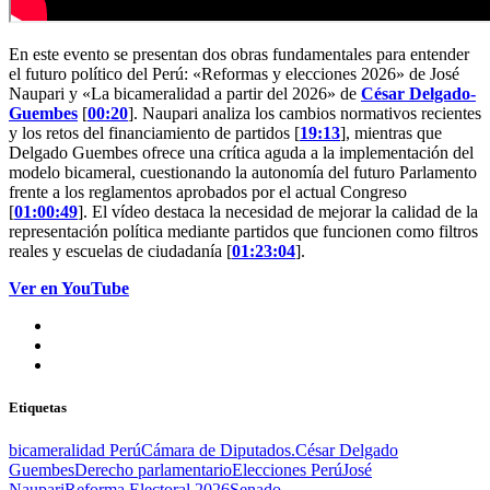
En este evento se presentan dos obras fundamentales para entender
el futuro político del Perú: «Reformas y elecciones 2026» de José
Naupari y «La bicameralidad a partir del 2026» de
César Delgado-
Guembes
[
00:20
]. Naupari analiza los cambios normativos recientes
y los retos del financiamiento de partidos [
19:13
], mientras que
Delgado Guembes ofrece una crítica aguda a la implementación del
modelo bicameral, cuestionando la autonomía del futuro Parlamento
frente a los reglamentos aprobados por el actual Congreso
[
01:00:49
]. El vídeo destaca la necesidad de mejorar la calidad de la
representación política mediante partidos que funcionen como filtros
reales y escuelas de ciudadanía [
01:23:04
].
Ver en YouTube
Etiquetas
bicameralidad Perú
Cámara de Diputados.
César Delgado
Guembes
Derecho parlamentario
Elecciones Perú
José
Naupari
Reforma Electoral 2026
Senado