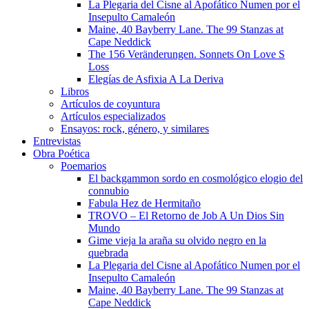
La Plegaria del Cisne al Apofático Numen por el
Insepulto Camaleón
Maine, 40 Bayberry Lane. The 99 Stanzas at
Cape Neddick
The 156 Veränderungen. Sonnets On Love S
Loss
Elegías de Asfixia A La Deriva
Libros
Artículos de coyuntura
Artículos especializados
Ensayos: rock, género, y similares
Entrevistas
Obra Poética
Poemarios
El backgammon sordo en cosmológico elogio del
connubio
Fabula Hez de Hermitaño
TROVO – El Retorno de Job A Un Dios Sin
Mundo
Gime vieja la araña su olvido negro en la
quebrada
La Plegaria del Cisne al Apofático Numen por el
Insepulto Camaleón
Maine, 40 Bayberry Lane. The 99 Stanzas at
Cape Neddick