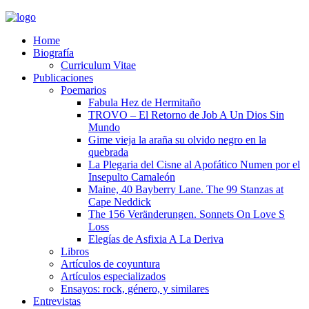
Home
Biografía
Curriculum Vitae​
Publicaciones
Poemarios
Fabula Hez de Hermitaño
TROVO – El Retorno de Job A Un Dios Sin
Mundo
Gime vieja la araña su olvido negro en la
quebrada
La Plegaria del Cisne al Apofático Numen por el
Insepulto Camaleón
Maine, 40 Bayberry Lane. The 99 Stanzas at
Cape Neddick
The 156 Veränderungen. Sonnets On Love S
Loss
Elegías de Asfixia A La Deriva
Libros
Artículos de coyuntura
Artículos especializados
Ensayos: rock, género, y similares
Entrevistas