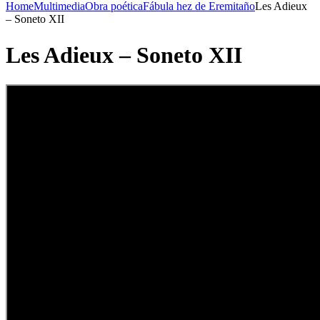
Home
Multimedia
Obra poética
Fábula hez de Eremitaño
Les Adieux
– Soneto XII
Les Adieux – Soneto XII