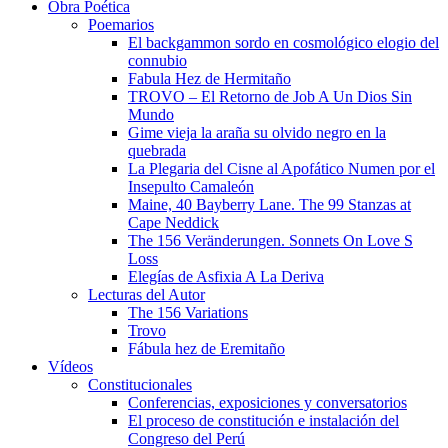
Obra Poética
Poemarios
El backgammon sordo en cosmológico elogio del
connubio
Fabula Hez de Hermitaño
TROVO – El Retorno de Job A Un Dios Sin
Mundo
Gime vieja la araña su olvido negro en la
quebrada
La Plegaria del Cisne al Apofático Numen por el
Insepulto Camaleón
Maine, 40 Bayberry Lane. The 99 Stanzas at
Cape Neddick
The 156 Veränderungen. Sonnets On Love S
Loss
Elegías de Asfixia A La Deriva
Lecturas del Autor
The 156 Variations
Trovo
Fábula hez de Eremitaño
Vídeos
Constitucionales
Conferencias, exposiciones y conversatorios
El proceso de constitución e instalación del
Congreso del Perú