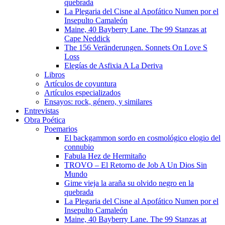
quebrada
La Plegaria del Cisne al Apofático Numen por el
Insepulto Camaleón
Maine, 40 Bayberry Lane. The 99 Stanzas at
Cape Neddick
The 156 Veränderungen. Sonnets On Love S
Loss
Elegías de Asfixia A La Deriva
Libros
Artículos de coyuntura
Artículos especializados
Ensayos: rock, género, y similares
Entrevistas
Obra Poética
Poemarios
El backgammon sordo en cosmológico elogio del
connubio
Fabula Hez de Hermitaño
TROVO – El Retorno de Job A Un Dios Sin
Mundo
Gime vieja la araña su olvido negro en la
quebrada
La Plegaria del Cisne al Apofático Numen por el
Insepulto Camaleón
Maine, 40 Bayberry Lane. The 99 Stanzas at