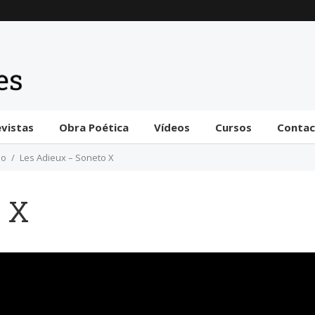
Trámite bicameral para
la habilitación de
facultades legislativas
al gobierno
31 julio 2026
evistas
Obra Poética
Vídeos
Cursos
Conta
ño
Les Adieux – Soneto X
o X