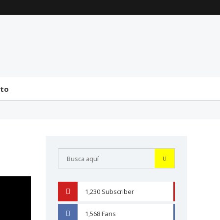
La transmisión de
Comentarios generales
mando y el tránsito a la
sobre la incorporación
bicameralidad en 2026
de Senadores y
Diputados (24 de J...
31 julio 2026
31 julio 2026
cto
1,230
Subscriber
YOUTUBE
1,568
Fans
FACEBOOK