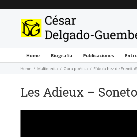
Home
Biografía
Publicaciones
Entr
Home
Multimedia
Obra poética
Fábula hez de Eremita
Les Adieux – Sonet