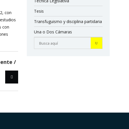
Técnica Legislativa
Tesis
12, con
 estudios
Transfuguismo y disciplina partidaria
s con
Una o Dos Cámaras
iones
iente