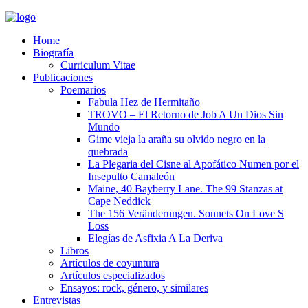
Home
Biografía
Curriculum Vitae​
Publicaciones
Poemarios
Fabula Hez de Hermitaño
TROVO – El Retorno de Job A Un Dios Sin
Mundo
Gime vieja la araña su olvido negro en la
quebrada
La Plegaria del Cisne al Apofático Numen por el
Insepulto Camaleón
Maine, 40 Bayberry Lane. The 99 Stanzas at
Cape Neddick
The 156 Veränderungen. Sonnets On Love S
Loss
Elegías de Asfixia A La Deriva
Libros
Artículos de coyuntura
Artículos especializados
Ensayos: rock, género, y similares
Entrevistas