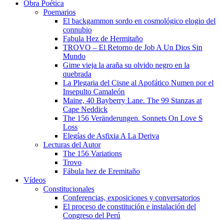
Obra Poética
Poemarios
El backgammon sordo en cosmológico elogio del
connubio
Fabula Hez de Hermitaño
TROVO – El Retorno de Job A Un Dios Sin
Mundo
Gime vieja la araña su olvido negro en la
quebrada
La Plegaria del Cisne al Apofático Numen por el
Insepulto Camaleón
Maine, 40 Bayberry Lane. The 99 Stanzas at
Cape Neddick
The 156 Veränderungen. Sonnets On Love S
Loss
Elegías de Asfixia A La Deriva
Lecturas del Autor
The 156 Variations
Trovo
Fábula hez de Eremitaño
Vídeos
Constitucionales
Conferencias, exposiciones y conversatorios
El proceso de constitución e instalación del
Congreso del Perú