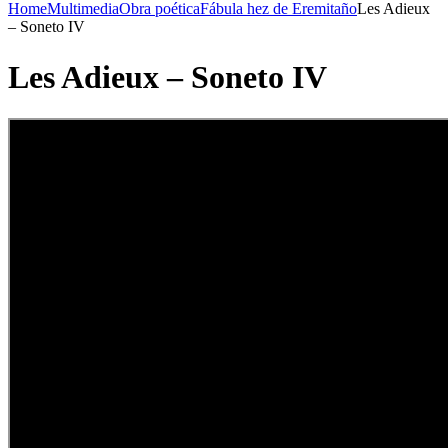
Home
Multimedia
Obra poética
Fábula hez de Eremitaño
Les Adieux
– Soneto IV
Les Adieux – Soneto IV