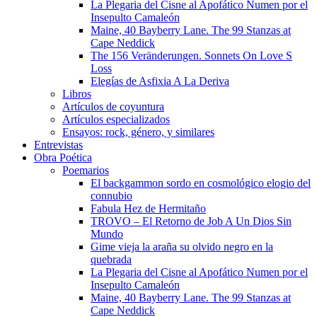
La Plegaria del Cisne al Apofático Numen por el
Insepulto Camaleón
Maine, 40 Bayberry Lane. The 99 Stanzas at
Cape Neddick
The 156 Veränderungen. Sonnets On Love S
Loss
Elegías de Asfixia A La Deriva
Libros
Artículos de coyuntura
Artículos especializados
Ensayos: rock, género, y similares
Entrevistas
Obra Poética
Poemarios
El backgammon sordo en cosmológico elogio del
connubio
Fabula Hez de Hermitaño
TROVO – El Retorno de Job A Un Dios Sin
Mundo
Gime vieja la araña su olvido negro en la
quebrada
La Plegaria del Cisne al Apofático Numen por el
Insepulto Camaleón
Maine, 40 Bayberry Lane. The 99 Stanzas at
Cape Neddick