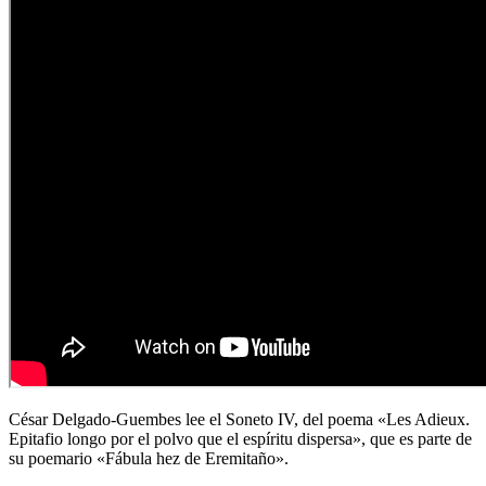
César Delgado-Guembes lee el Soneto IV, del poema «Les Adieux.
Epitafio longo por el polvo que el espíritu dispersa», que es parte de
su poemario «Fábula hez de Eremitaño».