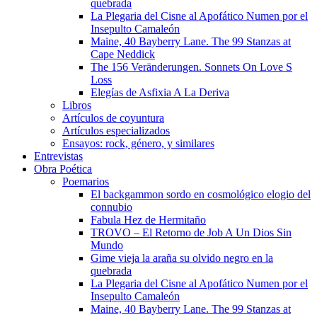
quebrada
La Plegaria del Cisne al Apofático Numen por el
Insepulto Camaleón
Maine, 40 Bayberry Lane. The 99 Stanzas at
Cape Neddick
The 156 Veränderungen. Sonnets On Love S
Loss
Elegías de Asfixia A La Deriva
Libros
Artículos de coyuntura
Artículos especializados
Ensayos: rock, género, y similares
Entrevistas
Obra Poética
Poemarios
El backgammon sordo en cosmológico elogio del
connubio
Fabula Hez de Hermitaño
TROVO – El Retorno de Job A Un Dios Sin
Mundo
Gime vieja la araña su olvido negro en la
quebrada
La Plegaria del Cisne al Apofático Numen por el
Insepulto Camaleón
Maine, 40 Bayberry Lane. The 99 Stanzas at