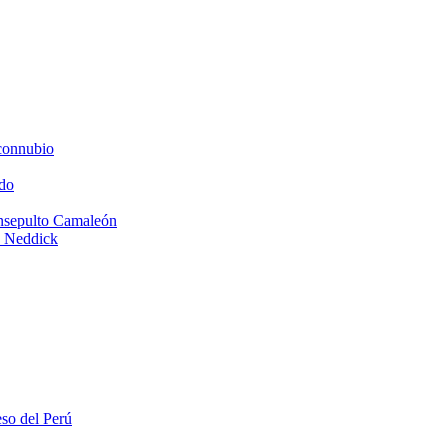
connubio
do
Insepulto Camaleón
e Neddick
eso del Perú