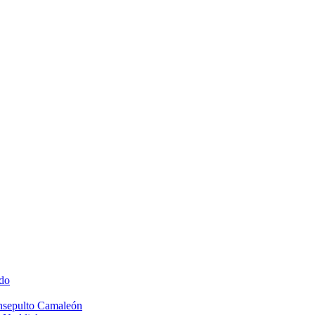
do
Insepulto Camaleón