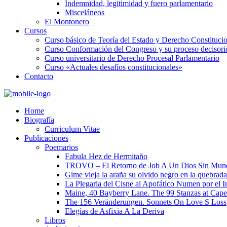
Indemnidad, legitimidad y fuero parlamentario
Misceláneos
El Montonero
Cursos
Curso básico de Teoría del Estado y Derecho Constituci
Curso Conformación del Congreso y su proceso decisori
Curso universitario de Derecho Procesal Parlamentario
Curso «Actuales desafíos constitucionales»
Contacto
Home
Biografía
Curriculum Vitae​
Publicaciones
Poemarios
Fabula Hez de Hermitaño
TROVO – El Retorno de Job A Un Dios Sin Mun
Gime vieja la araña su olvido negro en la quebrada
La Plegaria del Cisne al Apofático Numen por el 
Maine, 40 Bayberry Lane. The 99 Stanzas at Cap
The 156 Veränderungen. Sonnets On Love S Loss
Elegías de Asfixia A La Deriva
Libros