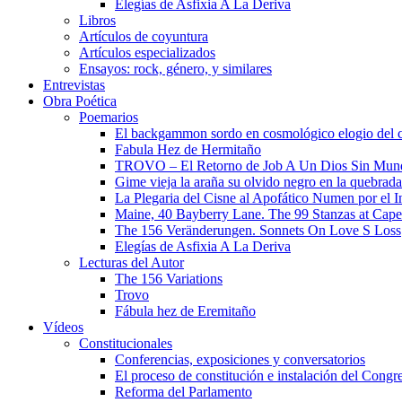
Elegías de Asfixia A La Deriva
Libros
Artículos de coyuntura
Artículos especializados
Ensayos: rock, género, y similares
Entrevistas
Obra Poética
Poemarios
El backgammon sordo en cosmológico elogio del 
Fabula Hez de Hermitaño
TROVO – El Retorno de Job A Un Dios Sin Mun
Gime vieja la araña su olvido negro en la quebrada
La Plegaria del Cisne al Apofático Numen por el 
Maine, 40 Bayberry Lane. The 99 Stanzas at Cap
The 156 Veränderungen. Sonnets On Love S Loss
Elegías de Asfixia A La Deriva
Lecturas del Autor
The 156 Variations
Trovo
Fábula hez de Eremitaño
Vídeos
Constitucionales
Conferencias, exposiciones y conversatorios
El proceso de constitución e instalación del Congr
Reforma del Parlamento