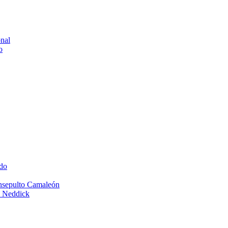
onal
o
do
Insepulto Camaleón
e Neddick