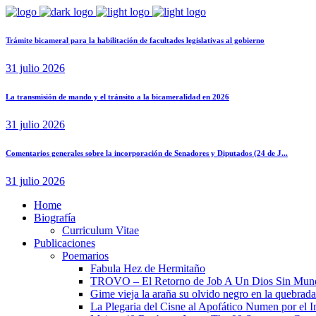
Trámite bicameral para la habilitación de facultades legislativas al gobierno
31 julio 2026
La transmisión de mando y el tránsito a la bicameralidad en 2026
31 julio 2026
Comentarios generales sobre la incorporación de Senadores y Diputados (24 de J...
31 julio 2026
Home
Biografía
Curriculum Vitae​
Publicaciones
Poemarios
Fabula Hez de Hermitaño
TROVO – El Retorno de Job A Un Dios Sin Mun
Gime vieja la araña su olvido negro en la quebrada
La Plegaria del Cisne al Apofático Numen por el 