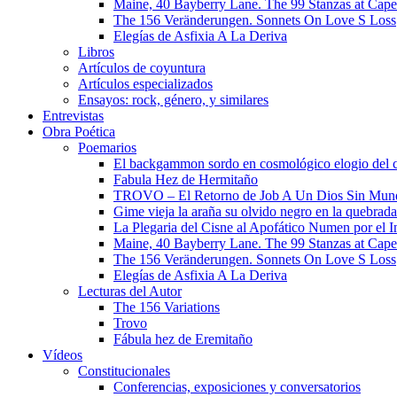
Maine, 40 Bayberry Lane. The 99 Stanzas at Cap
The 156 Veränderungen. Sonnets On Love S Loss
Elegías de Asfixia A La Deriva
Libros
Artículos de coyuntura
Artículos especializados
Ensayos: rock, género, y similares
Entrevistas
Obra Poética
Poemarios
El backgammon sordo en cosmológico elogio del 
Fabula Hez de Hermitaño
TROVO – El Retorno de Job A Un Dios Sin Mun
Gime vieja la araña su olvido negro en la quebrada
La Plegaria del Cisne al Apofático Numen por el 
Maine, 40 Bayberry Lane. The 99 Stanzas at Cap
The 156 Veränderungen. Sonnets On Love S Loss
Elegías de Asfixia A La Deriva
Lecturas del Autor
The 156 Variations
Trovo
Fábula hez de Eremitaño
Vídeos
Constitucionales
Conferencias, exposiciones y conversatorios