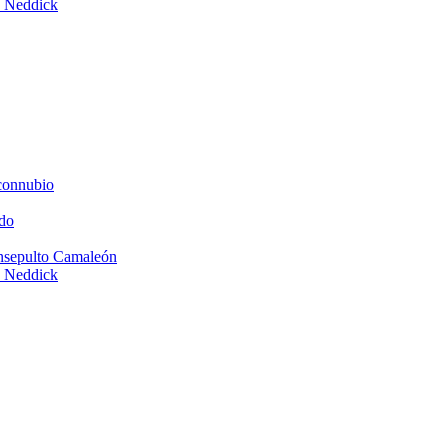
e Neddick
connubio
do
Insepulto Camaleón
e Neddick