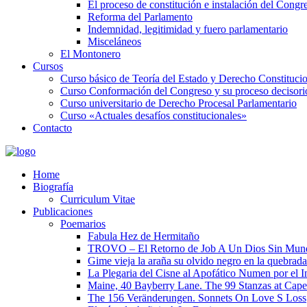
El proceso de constitución e instalación del Congr
Reforma del Parlamento
Indemnidad, legitimidad y fuero parlamentario
Misceláneos
El Montonero
Cursos
Curso básico de Teoría del Estado y Derecho Constituci
Curso Conformación del Congreso y su proceso decisori
Curso universitario de Derecho Procesal Parlamentario
Curso «Actuales desafíos constitucionales»
Contacto
Home
Biografía
Curriculum Vitae​
Publicaciones
Poemarios
Fabula Hez de Hermitaño
TROVO – El Retorno de Job A Un Dios Sin Mun
Gime vieja la araña su olvido negro en la quebrada
La Plegaria del Cisne al Apofático Numen por el 
Maine, 40 Bayberry Lane. The 99 Stanzas at Cap
The 156 Veränderungen. Sonnets On Love S Loss