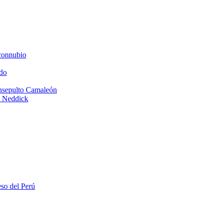
connubio
do
Insepulto Camaleón
e Neddick
eso del Perú