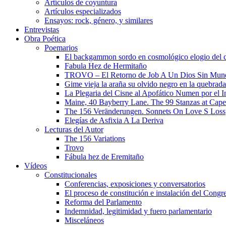
Artículos de coyuntura
Artículos especializados
Ensayos: rock, género, y similares
Entrevistas
Obra Poética
Poemarios
El backgammon sordo en cosmológico elogio del 
Fabula Hez de Hermitaño
TROVO – El Retorno de Job A Un Dios Sin Mun
Gime vieja la araña su olvido negro en la quebrada
La Plegaria del Cisne al Apofático Numen por el 
Maine, 40 Bayberry Lane. The 99 Stanzas at Cap
The 156 Veränderungen. Sonnets On Love S Loss
Elegías de Asfixia A La Deriva
Lecturas del Autor
The 156 Variations
Trovo
Fábula hez de Eremitaño
Vídeos
Constitucionales
Conferencias, exposiciones y conversatorios
El proceso de constitución e instalación del Congr
Reforma del Parlamento
Indemnidad, legitimidad y fuero parlamentario
Misceláneos