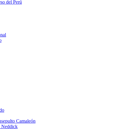
eso del Perú
onal
o
do
Insepulto Camaleón
e Neddick