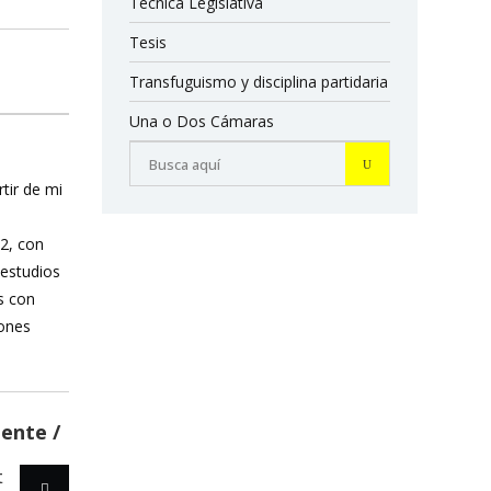
Técnica Legislativa
Tesis
Transfuguismo y disciplina partidaria
Una o Dos Cámaras
rtir de mi
12, con
 estudios
s con
iones
iente
t