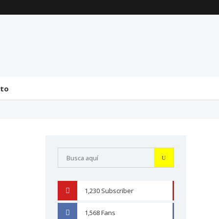
La transmisión de
Comentarios generales
mando y el tránsito a la
sobre la incorporación
bicameralidad en 2026
de Senadores y
Diputados (24 de J...
31 julio 2026
31 julio 2026
cto
1,230
Subscriber
YOUTUBE
1,568
Fans
FACEBOOK