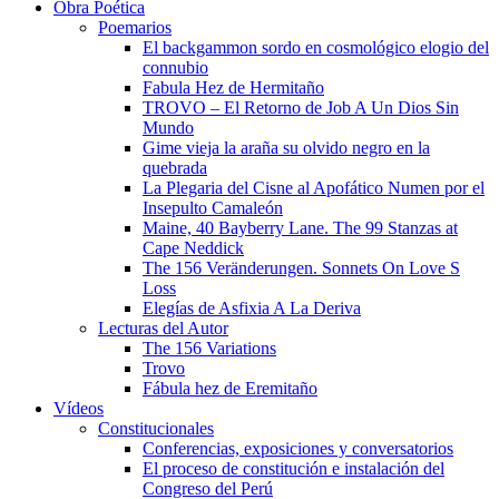
Obra Poética
Poemarios
El backgammon sordo en cosmológico elogio del
connubio
Fabula Hez de Hermitaño
TROVO – El Retorno de Job A Un Dios Sin
Mundo
Gime vieja la araña su olvido negro en la
quebrada
La Plegaria del Cisne al Apofático Numen por el
Insepulto Camaleón
Maine, 40 Bayberry Lane. The 99 Stanzas at
Cape Neddick
The 156 Veränderungen. Sonnets On Love S
Loss
Elegías de Asfixia A La Deriva
Lecturas del Autor
The 156 Variations
Trovo
Fábula hez de Eremitaño
Vídeos
Constitucionales
Conferencias, exposiciones y conversatorios
El proceso de constitución e instalación del
Congreso del Perú