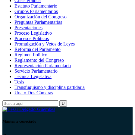
Crisis Política
Estatuto Parlamentario
Grupos Parlamentarios
Organización del Congreso
Preguntas Parlamentarias
Presentaciones
Proceso Legislativo
Procesos Políticos
Promulgación y Vetos de Leyes
Reforma del Parlamento
Régimen Político
Reglamento del Congreso
Representación Parlamentaria
Servicio Parlamentario
Técnica Legislativa
Tesis
Transfuguismo y disciplina partidaria
Una o Dos Cámaras
Mantente conectado
...