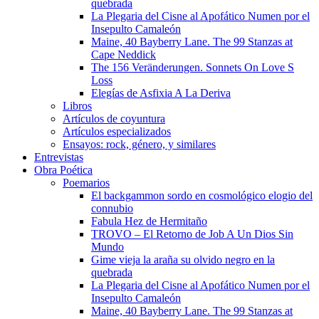
quebrada
La Plegaria del Cisne al Apofático Numen por el
Insepulto Camaleón
Maine, 40 Bayberry Lane. The 99 Stanzas at
Cape Neddick
The 156 Veränderungen. Sonnets On Love S
Loss
Elegías de Asfixia A La Deriva
Libros
Artículos de coyuntura
Artículos especializados
Ensayos: rock, género, y similares
Entrevistas
Obra Poética
Poemarios
El backgammon sordo en cosmológico elogio del
connubio
Fabula Hez de Hermitaño
TROVO – El Retorno de Job A Un Dios Sin
Mundo
Gime vieja la araña su olvido negro en la
quebrada
La Plegaria del Cisne al Apofático Numen por el
Insepulto Camaleón
Maine, 40 Bayberry Lane. The 99 Stanzas at