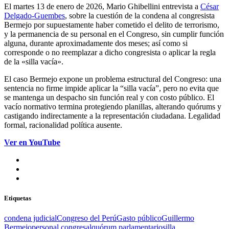
El martes 13 de enero de 2026, Mario Ghibellini entrevista a
César
Delgado-Guembes
, sobre la cuestión de la condena al congresista
Bermejo por supuestamente haber cometido el delito de terrorismo,
y la permanencia de su personal en el Congreso, sin cumplir función
alguna, durante aproximadamente dos meses; así como si
corresponde o no reemplazar a dicho congresista o aplicar la regla
de la «silla vacía».
El caso Bermejo expone un problema estructural del Congreso: una
sentencia no firme impide aplicar la “silla vacía”, pero no evita que
se mantenga un despacho sin función real y con costo público. El
vacío normativo termina protegiendo planillas, alterando quórums y
castigando indirectamente a la representación ciudadana. Legalidad
formal, racionalidad política ausente.
Ver en YouTube
Etiquetas
condena judicial
Congreso del Perú
Gasto público
Guillermo
Bermejo
personal congresal
quórum parlamentario
silla