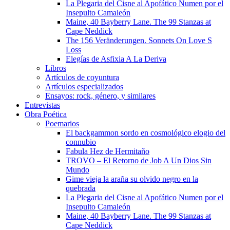
La Plegaria del Cisne al Apofático Numen por el
Insepulto Camaleón
Maine, 40 Bayberry Lane. The 99 Stanzas at
Cape Neddick
The 156 Veränderungen. Sonnets On Love S
Loss
Elegías de Asfixia A La Deriva
Libros
Artículos de coyuntura
Artículos especializados
Ensayos: rock, género, y similares
Entrevistas
Obra Poética
Poemarios
El backgammon sordo en cosmológico elogio del
connubio
Fabula Hez de Hermitaño
TROVO – El Retorno de Job A Un Dios Sin
Mundo
Gime vieja la araña su olvido negro en la
quebrada
La Plegaria del Cisne al Apofático Numen por el
Insepulto Camaleón
Maine, 40 Bayberry Lane. The 99 Stanzas at
Cape Neddick