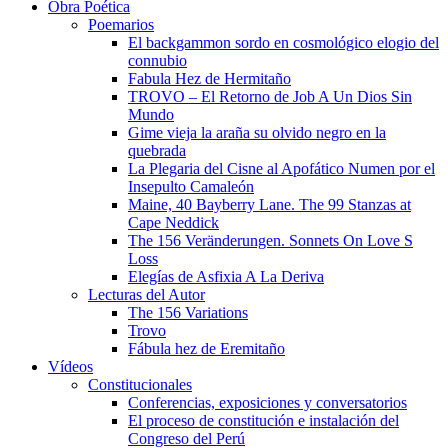
Obra Poética
Poemarios
El backgammon sordo en cosmológico elogio del
connubio
Fabula Hez de Hermitaño
TROVO – El Retorno de Job A Un Dios Sin
Mundo
Gime vieja la araña su olvido negro en la
quebrada
La Plegaria del Cisne al Apofático Numen por el
Insepulto Camaleón
Maine, 40 Bayberry Lane. The 99 Stanzas at
Cape Neddick
The 156 Veränderungen. Sonnets On Love S
Loss
Elegías de Asfixia A La Deriva
Lecturas del Autor
The 156 Variations
Trovo
Fábula hez de Eremitaño
Vídeos
Constitucionales
Conferencias, exposiciones y conversatorios
El proceso de constitución e instalación del
Congreso del Perú