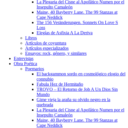
La Plegaria del Cisne al Apofático Numen por el
Insepulto Camaleón
Maine, 40 Bayberry Lane. The 99 Stanzas at
Cape Neddick
The 156 Veränderungen. Sonnets On Love S
Loss
Elegías de Asfixia A La Deriva
Libros
Artículos de coyuntura
Artículos especializados
Ensayos: rock, género, y similares
Entrevistas
Obra Poética
Poemarios
El backgammon sordo en cosmológico elogio del
connubio
Fabula Hez de Hermitaño
TROVO – El Retorno de Job A Un Dios Sin
Mundo
Gime vieja la araña su olvido negro en la
quebrada
La Plegaria del Cisne al Apofático Numen por el
Insepulto Camaleón
Maine, 40 Bayberry Lane. The 99 Stanzas at
Cape Neddick