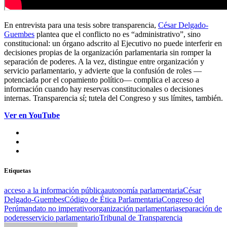
En entrevista para una tesis sobre transparencia,
César Delgado-
Guembes
plantea que el conflicto no es “administrativo”, sino
constitucional: un órgano adscrito al Ejecutivo no puede interferir en
decisiones propias de la organización parlamentaria sin romper la
separación de poderes. A la vez, distingue entre organización y
servicio parlamentario, y advierte que la confusión de roles —
potenciada por el copamiento político— complica el acceso a
información cuando hay reservas constitucionales o decisiones
internas. Transparencia sí; tutela del Congreso y sus límites, también.
Ver en YouTube
Etiquetas
acceso a la información pública
autonomía parlamentaria
César
Delgado-Guembes
Código de Ética Parlamentaria
Congreso del
Perú
mandato no imperativo
organización parlamentaria
separación de
poderes
servicio parlamentario
Tribunal de Transparencia