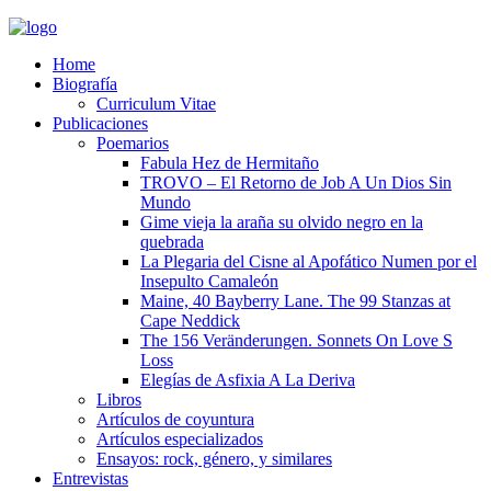
Home
Biografía
Curriculum Vitae​
Publicaciones
Poemarios
Fabula Hez de Hermitaño
TROVO – El Retorno de Job A Un Dios Sin
Mundo
Gime vieja la araña su olvido negro en la
quebrada
La Plegaria del Cisne al Apofático Numen por el
Insepulto Camaleón
Maine, 40 Bayberry Lane. The 99 Stanzas at
Cape Neddick
The 156 Veränderungen. Sonnets On Love S
Loss
Elegías de Asfixia A La Deriva
Libros
Artículos de coyuntura
Artículos especializados
Ensayos: rock, género, y similares
Entrevistas