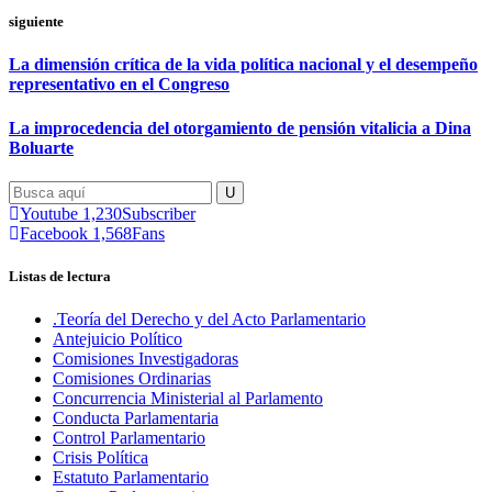
siguiente
La dimensión crítica de la vida política nacional y el desempeño
representativo en el Congreso
La improcedencia del otorgamiento de pensión vitalicia a Dina
Boluarte
Youtube
1,230
Subscriber
Facebook
1,568
Fans
Listas de lectura
.Teoría del Derecho y del Acto Parlamentario
Antejuicio Político
Comisiones Investigadoras
Comisiones Ordinarias
Concurrencia Ministerial al Parlamento
Conducta Parlamentaria
Control Parlamentario
Crisis Política
Estatuto Parlamentario