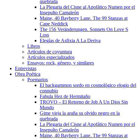
quebrada
La Plegaria del Cisne al Apofático Numen por el
Insepulto Camaleón
Maine, 40 Bayberry Lane. The 99 Stanzas at
Cape Neddick
The 156 Veränderungen. Sonnets On Love S
Loss
Elegías de Asfixia A La Deriva
Libros
Artículos de coyuntura
Artículos especializados
Ensayos: rock, género, y similares
Entrevistas
Obra Poética
Poemarios
El backgammon sordo en cosmológico elogio del
connubio
Fabula Hez de Hermitaño
TROVO – El Retorno de Job A Un Dios Sin
Mundo
Gime vieja la araña su olvido negro en la
quebrada
La Plegaria del Cisne al Apofático Numen por el
Insepulto Camaleón
Maine, 40 Bayberry Lane. The 99 Stanzas at