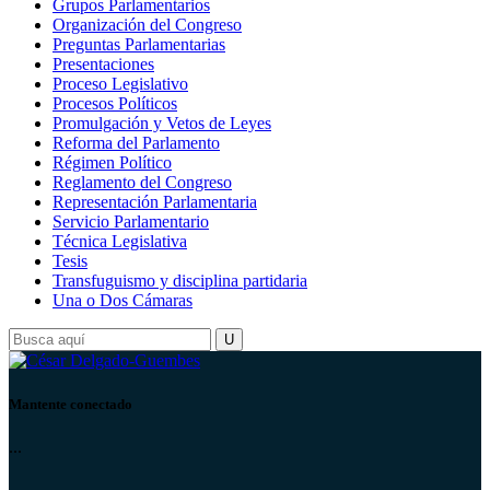
Grupos Parlamentarios
Organización del Congreso
Preguntas Parlamentarias
Presentaciones
Proceso Legislativo
Procesos Políticos
Promulgación y Vetos de Leyes
Reforma del Parlamento
Régimen Político
Reglamento del Congreso
Representación Parlamentaria
Servicio Parlamentario
Técnica Legislativa
Tesis
Transfuguismo y disciplina partidaria
Una o Dos Cámaras
Mantente conectado
...