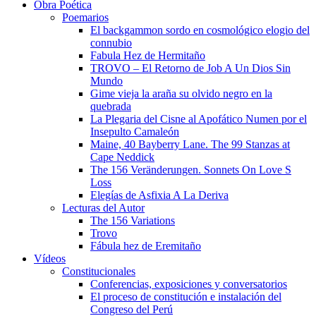
Obra Poética
Poemarios
El backgammon sordo en cosmológico elogio del
connubio
Fabula Hez de Hermitaño
TROVO – El Retorno de Job A Un Dios Sin
Mundo
Gime vieja la araña su olvido negro en la
quebrada
La Plegaria del Cisne al Apofático Numen por el
Insepulto Camaleón
Maine, 40 Bayberry Lane. The 99 Stanzas at
Cape Neddick
The 156 Veränderungen. Sonnets On Love S
Loss
Elegías de Asfixia A La Deriva
Lecturas del Autor
The 156 Variations
Trovo
Fábula hez de Eremitaño
Vídeos
Constitucionales
Conferencias, exposiciones y conversatorios
El proceso de constitución e instalación del
Congreso del Perú