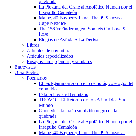
quebrada
La Plegaria del Cisne al Apofático Numen por el
Insepulto Camaleón
Maine, 40 Bayberry Lane. The 99 Stanzas at
Cape Neddick
The 156 Veränderungen. Sonnets On Love S
Loss
Elegías de Asfixia A La Deriva
Libros
Artículos de coyuntura
Artículos especializados
Ensayos: rock, género, y similares
Entrevistas
Obra Poética
Poemarios
El backgammon sordo en cosmológico elogio del
connubio
Fabula Hez de Hermitaño
TROVO – El Retorno de Job A Un Dios Sin
Mundo
Gime vieja la araña su olvido negro en la
quebrada
La Plegaria del Cisne al Apofático Numen por el
Insepulto Camaleón
Maine, 40 Bayberry Lane. The 99 Stanzas at