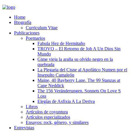
Home
Biografía
Curriculum Vitae​
Publicaciones
Poemarios
Fabula Hez de Hermitaño
TROVO – El Retorno de Job A Un Dios Sin
Mundo
Gime vieja la araña su olvido negro en la
quebrada
La Plegaria del Cisne al Apofático Numen por el
Insepulto Camaleón
Maine, 40 Bayberry Lane. The 99 Stanzas at
Cape Neddick
The 156 Veränderungen. Sonnets On Love S
Loss
Elegías de Asfixia A La Deriva
Libros
Artículos de coyuntura
Artículos especializados
Ensayos: rock, género, y similares
Entrevistas