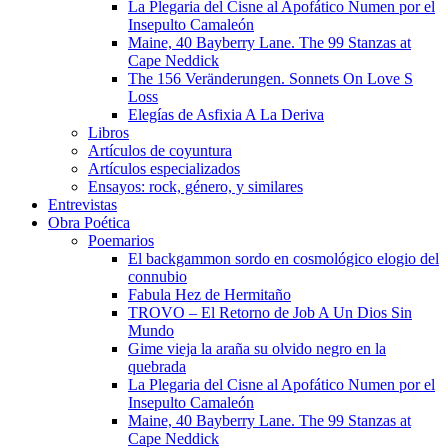
La Plegaria del Cisne al Apofático Numen por el
Insepulto Camaleón
Maine, 40 Bayberry Lane. The 99 Stanzas at
Cape Neddick
The 156 Veränderungen. Sonnets On Love S
Loss
Elegías de Asfixia A La Deriva
Libros
Artículos de coyuntura
Artículos especializados
Ensayos: rock, género, y similares
Entrevistas
Obra Poética
Poemarios
El backgammon sordo en cosmológico elogio del
connubio
Fabula Hez de Hermitaño
TROVO – El Retorno de Job A Un Dios Sin
Mundo
Gime vieja la araña su olvido negro en la
quebrada
La Plegaria del Cisne al Apofático Numen por el
Insepulto Camaleón
Maine, 40 Bayberry Lane. The 99 Stanzas at
Cape Neddick