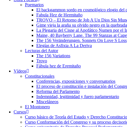
Poemarios
El backgammon sordo en cosmológico elogio del 
Fabula Hez de Hermitaño
TROVO – El Retorno de Job A Un Dios Sin Mun
Gime vieja la araña su olvido negro en la quebrada
La Plegaria del Cisne al Apofático Numen por el 
Maine, 40 Bayberry Lane. The 99 Stanzas at Cap
The 156 Veränderungen. Sonnets On Love S Loss
Elegías de Asfixia A La Deriva
Lecturas del Autor
The 156 Variations
Trovo
Fábula hez de Eremitaño
Vídeos
Constitucionales
Conferencias, exposiciones y conversatorios
El proceso de constitución e instalación del Congr
Reforma del Parlamento
Indemnidad, legitimidad y fuero parlamentario
Misceláneos
El Montonero
Cursos
Curso básico de Teoría del Estado y Derecho Constituci
Curso Conformación del Congreso y su proceso decisori