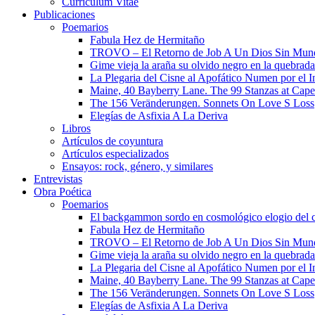
Curriculum Vitae​
Publicaciones
Poemarios
Fabula Hez de Hermitaño
TROVO – El Retorno de Job A Un Dios Sin Mun
Gime vieja la araña su olvido negro en la quebrada
La Plegaria del Cisne al Apofático Numen por el 
Maine, 40 Bayberry Lane. The 99 Stanzas at Cap
The 156 Veränderungen. Sonnets On Love S Loss
Elegías de Asfixia A La Deriva
Libros
Artículos de coyuntura
Artículos especializados
Ensayos: rock, género, y similares
Entrevistas
Obra Poética
Poemarios
El backgammon sordo en cosmológico elogio del 
Fabula Hez de Hermitaño
TROVO – El Retorno de Job A Un Dios Sin Mun
Gime vieja la araña su olvido negro en la quebrada
La Plegaria del Cisne al Apofático Numen por el 
Maine, 40 Bayberry Lane. The 99 Stanzas at Cap
The 156 Veränderungen. Sonnets On Love S Loss
Elegías de Asfixia A La Deriva