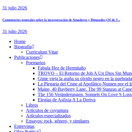
31 julio 2026
Comentarios generales sobre la incorporación de Senadores y Diputados (24 de J...
31 julio 2026
Home
Biografía
Curriculum Vitae​
Publicaciones
Poemarios
Fabula Hez de Hermitaño
TROVO – El Retorno de Job A Un Dios Sin Mun
Gime vieja la araña su olvido negro en la quebrada
La Plegaria del Cisne al Apofático Numen por el 
Maine, 40 Bayberry Lane. The 99 Stanzas at Cap
The 156 Veränderungen. Sonnets On Love S Loss
Elegías de Asfixia A La Deriva
Libros
Artículos de coyuntura
Artículos especializados
Ensayos: rock, género, y similares
Entrevistas
Obra Poética