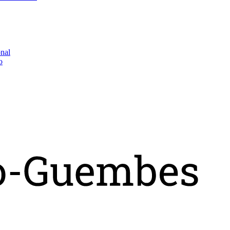
onal
o