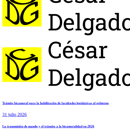
Trámite bicameral para la habilitación de facultades legislativas al gobierno
31 julio 2026
La transmisión de mando y el tránsito a la bicameralidad en 2026