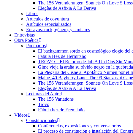
The 156 Veränderungen. Sonnets On Love S Loss
Elegías de Asfixia A La Deriva
Libros
Artículos de coyuntura
Artículos especializados
Ensayos: rock, género, y similares
Entrevistas
Obra Poética
Poemarios
El backgammon sordo en cosmológico elogio del 
Fabula Hez de Hermitaño
TROVO – El Retorno de Job A Un Dios Sin Mun
Gime vieja la araña su olvido negro en la quebrada
La Plegaria del Cisne al Apofático Numen por el 
Maine, 40 Bayberry Lane. The 99 Stanzas at Cap
The 156 Veränderungen. Sonnets On Love S Loss
Elegías de Asfixia A La Deriva
Lecturas del Autor
The 156 Variations
Trovo
Fábula hez de Eremitaño
Vídeos
Constitucionales
Conferencias, exposiciones y conversatorios
El proceso de constitución e instalación del Congr