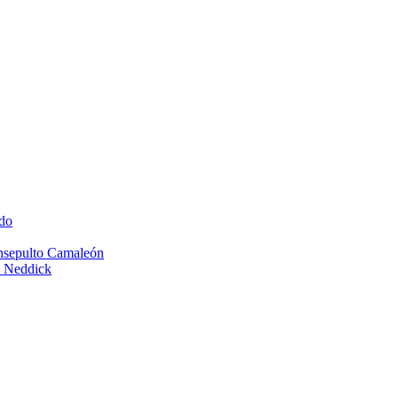
do
Insepulto Camaleón
e Neddick