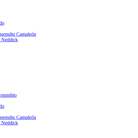
do
Insepulto Camaleón
e Neddick
connubio
do
Insepulto Camaleón
e Neddick