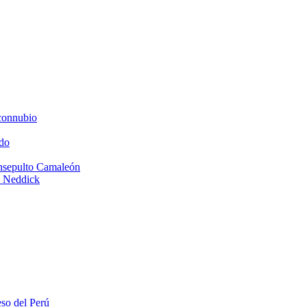
connubio
do
Insepulto Camaleón
e Neddick
eso del Perú