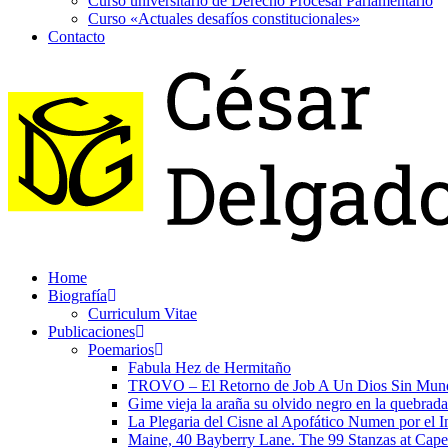
Curso universitario de Derecho Procesal Parlamentario
Curso «Actuales desafíos constitucionales»
Contacto
Home
Biografía
Curriculum Vitae​
Publicaciones
Poemarios
Fabula Hez de Hermitaño
TROVO – El Retorno de Job A Un Dios Sin Mun
Gime vieja la araña su olvido negro en la quebrada
La Plegaria del Cisne al Apofático Numen por el 
Maine, 40 Bayberry Lane. The 99 Stanzas at Cap