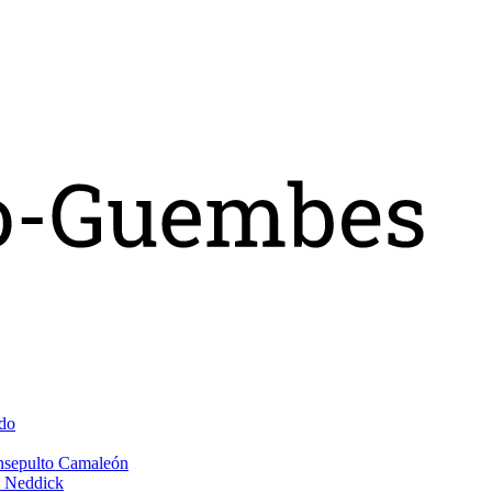
do
Insepulto Camaleón
e Neddick