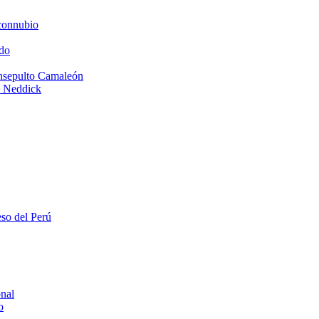
connubio
do
Insepulto Camaleón
e Neddick
eso del Perú
onal
o