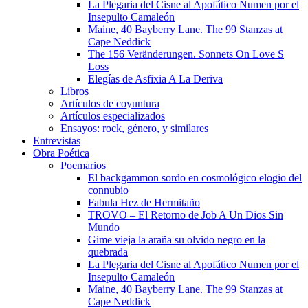
La Plegaria del Cisne al Apofático Numen por el
Insepulto Camaleón
Maine, 40 Bayberry Lane. The 99 Stanzas at
Cape Neddick
The 156 Veränderungen. Sonnets On Love S
Loss
Elegías de Asfixia A La Deriva
Libros
Artículos de coyuntura
Artículos especializados
Ensayos: rock, género, y similares
Entrevistas
Obra Poética
Poemarios
El backgammon sordo en cosmológico elogio del
connubio
Fabula Hez de Hermitaño
TROVO – El Retorno de Job A Un Dios Sin
Mundo
Gime vieja la araña su olvido negro en la
quebrada
La Plegaria del Cisne al Apofático Numen por el
Insepulto Camaleón
Maine, 40 Bayberry Lane. The 99 Stanzas at
Cape Neddick