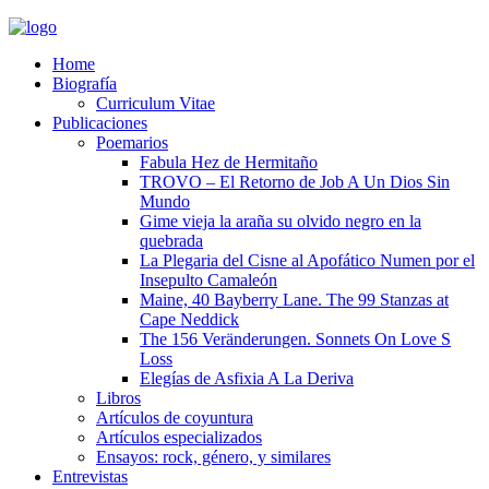
Home
Biografía
Curriculum Vitae​
Publicaciones
Poemarios
Fabula Hez de Hermitaño
TROVO – El Retorno de Job A Un Dios Sin
Mundo
Gime vieja la araña su olvido negro en la
quebrada
La Plegaria del Cisne al Apofático Numen por el
Insepulto Camaleón
Maine, 40 Bayberry Lane. The 99 Stanzas at
Cape Neddick
The 156 Veränderungen. Sonnets On Love S
Loss
Elegías de Asfixia A La Deriva
Libros
Artículos de coyuntura
Artículos especializados
Ensayos: rock, género, y similares
Entrevistas