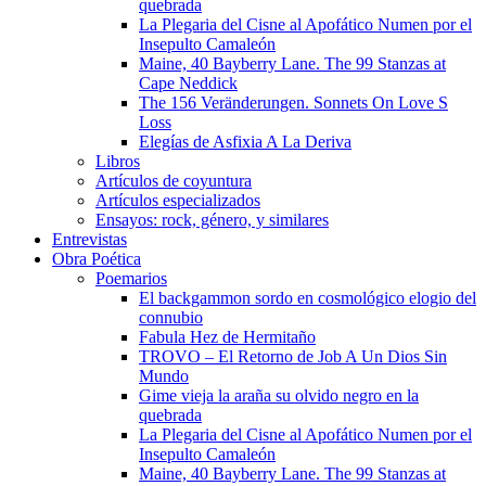
quebrada
La Plegaria del Cisne al Apofático Numen por el
Insepulto Camaleón
Maine, 40 Bayberry Lane. The 99 Stanzas at
Cape Neddick
The 156 Veränderungen. Sonnets On Love S
Loss
Elegías de Asfixia A La Deriva
Libros
Artículos de coyuntura
Artículos especializados
Ensayos: rock, género, y similares
Entrevistas
Obra Poética
Poemarios
El backgammon sordo en cosmológico elogio del
connubio
Fabula Hez de Hermitaño
TROVO – El Retorno de Job A Un Dios Sin
Mundo
Gime vieja la araña su olvido negro en la
quebrada
La Plegaria del Cisne al Apofático Numen por el
Insepulto Camaleón
Maine, 40 Bayberry Lane. The 99 Stanzas at