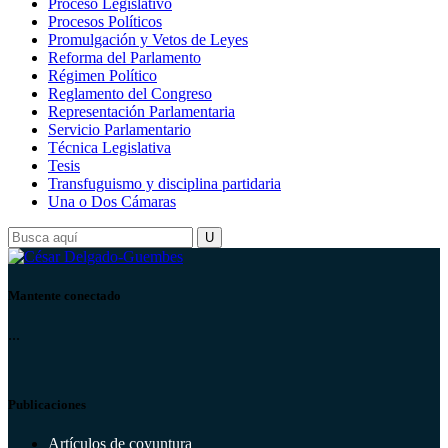
Proceso Legislativo
Procesos Políticos
Promulgación y Vetos de Leyes
Reforma del Parlamento
Régimen Político
Reglamento del Congreso
Representación Parlamentaria
Servicio Parlamentario
Técnica Legislativa
Tesis
Transfuguismo y disciplina partidaria
Una o Dos Cámaras
Mantente conectado
...
Publicaciones
Artículos de coyuntura