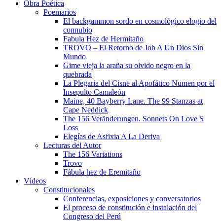
Obra Poética
Poemarios
El backgammon sordo en cosmológico elogio del
connubio
Fabula Hez de Hermitaño
TROVO – El Retorno de Job A Un Dios Sin
Mundo
Gime vieja la araña su olvido negro en la
quebrada
La Plegaria del Cisne al Apofático Numen por el
Insepulto Camaleón
Maine, 40 Bayberry Lane. The 99 Stanzas at
Cape Neddick
The 156 Veränderungen. Sonnets On Love S
Loss
Elegías de Asfixia A La Deriva
Lecturas del Autor
The 156 Variations
Trovo
Fábula hez de Eremitaño
Vídeos
Constitucionales
Conferencias, exposiciones y conversatorios
El proceso de constitución e instalación del
Congreso del Perú