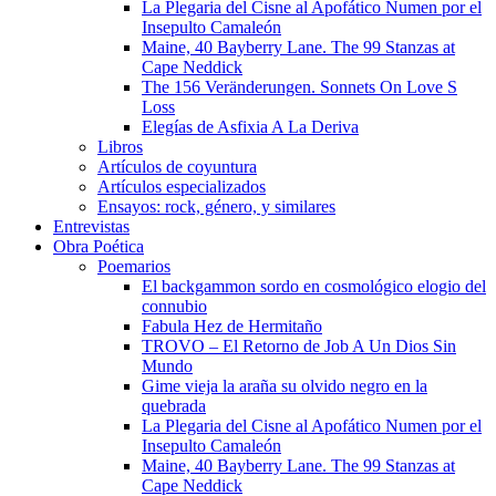
La Plegaria del Cisne al Apofático Numen por el
Insepulto Camaleón
Maine, 40 Bayberry Lane. The 99 Stanzas at
Cape Neddick
The 156 Veränderungen. Sonnets On Love S
Loss
Elegías de Asfixia A La Deriva
Libros
Artículos de coyuntura
Artículos especializados
Ensayos: rock, género, y similares
Entrevistas
Obra Poética
Poemarios
El backgammon sordo en cosmológico elogio del
connubio
Fabula Hez de Hermitaño
TROVO – El Retorno de Job A Un Dios Sin
Mundo
Gime vieja la araña su olvido negro en la
quebrada
La Plegaria del Cisne al Apofático Numen por el
Insepulto Camaleón
Maine, 40 Bayberry Lane. The 99 Stanzas at
Cape Neddick