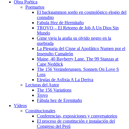
Obra Poética
Poemarios
El backgammon sordo en cosmológico elogio del
connubio
Fabula Hez de Hermitaño
TROVO – El Retorno de Job A Un Dios Sin
Mundo
Gime vieja la araña su olvido negro en la
quebrada
La Plegaria del Cisne al Apofático Numen por el
Insepulto Camaleón
Maine, 40 Bayberry Lane. The 99 Stanzas at
Cape Neddick
The 156 Veränderungen. Sonnets On Love S
Loss
Elegías de Asfixia A La Deriva
Lecturas del Autor
The 156 Variations
Trovo
Fábula hez de Eremitaño
Vídeos
Constitucionales
Conferencias, exposiciones y conversatorios
El proceso de constitución e instalación del
Congreso del Perú