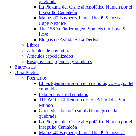
quebrada
La Plegaria del Cisne al Apofático Numen por el
Insepulto Camaleón
Maine, 40 Bayberry Lane. The 99 Stanzas at
Cape Neddick
The 156 Veränderungen. Sonnets On Love S
Loss
Elegías de Asfixia A La Deriva
Libros
Artículos de coyuntura
Artículos especializados
Ensayos: rock, género, y similares
Entrevistas
Obra Poética
Poemarios
El backgammon sordo en cosmológico elogio del
connubio
Fabula Hez de Hermitaño
TROVO – El Retorno de Job A Un Dios Sin
Mundo
Gime vieja la araña su olvido negro en la
quebrada
La Plegaria del Cisne al Apofático Numen por el
Insepulto Camaleón
Maine, 40 Bayberry Lane. The 99 Stanzas at