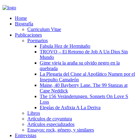
Home
Biografía
Curriculum Vitae​
Publicaciones
Poemarios
Fabula Hez de Hermitaño
TROVO – El Retorno de Job A Un Dios Sin
Mundo
Gime vieja la araña su olvido negro en la
quebrada
La Plegaria del Cisne al Apofático Numen por el
Insepulto Camaleón
Maine, 40 Bayberry Lane. The 99 Stanzas at
Cape Neddick
The 156 Veränderungen. Sonnets On Love S
Loss
Elegías de Asfixia A La Deriva
Libros
Artículos de coyuntura
Artículos especializados
Ensayos: rock, género, y similares
Entrevistas