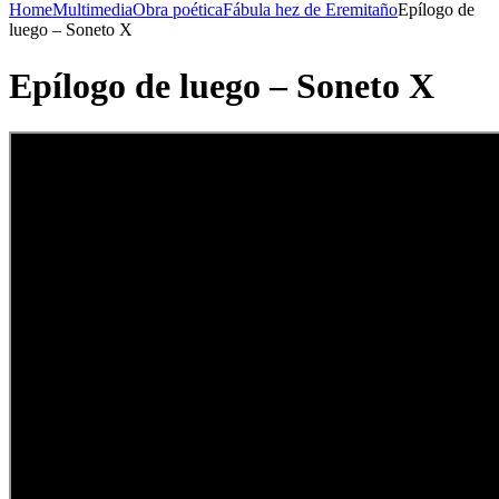
Home
Multimedia
Obra poética
Fábula hez de Eremitaño
Epílogo de
luego – Soneto X
Epílogo de luego – Soneto X