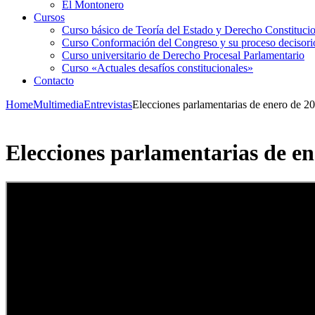
El Montonero
Cursos
Curso básico de Teoría del Estado y Derecho Constituci
Curso Conformación del Congreso y su proceso decisori
Curso universitario de Derecho Procesal Parlamentario
Curso «Actuales desafíos constitucionales»
Contacto
Home
Multimedia
Entrevistas
Elecciones parlamentarias de enero de 
Elecciones parlamentarias de e