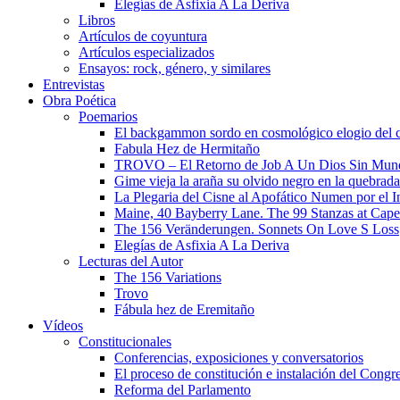
Elegías de Asfixia A La Deriva
Libros
Artículos de coyuntura
Artículos especializados
Ensayos: rock, género, y similares
Entrevistas
Obra Poética
Poemarios
El backgammon sordo en cosmológico elogio del 
Fabula Hez de Hermitaño
TROVO – El Retorno de Job A Un Dios Sin Mun
Gime vieja la araña su olvido negro en la quebrada
La Plegaria del Cisne al Apofático Numen por el 
Maine, 40 Bayberry Lane. The 99 Stanzas at Cap
The 156 Veränderungen. Sonnets On Love S Loss
Elegías de Asfixia A La Deriva
Lecturas del Autor
The 156 Variations
Trovo
Fábula hez de Eremitaño
Vídeos
Constitucionales
Conferencias, exposiciones y conversatorios
El proceso de constitución e instalación del Congr
Reforma del Parlamento