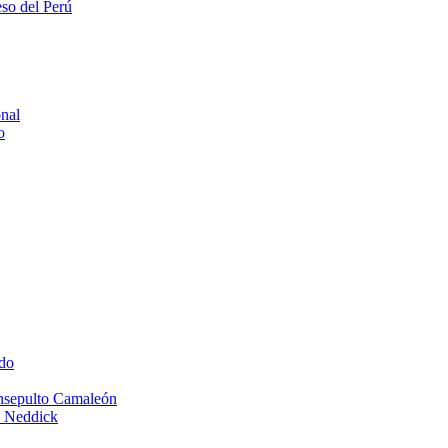
eso del Perú
onal
o
do
Insepulto Camaleón
e Neddick