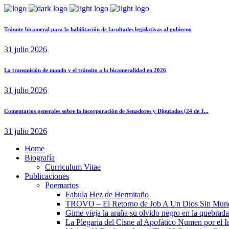
Trámite bicameral para la habilitación de facultades legislativas al gobierno
31 julio 2026
La transmisión de mando y el tránsito a la bicameralidad en 2026
31 julio 2026
Comentarios generales sobre la incorporación de Senadores y Diputados (24 de J...
31 julio 2026
Home
Biografía
Curriculum Vitae​
Publicaciones
Poemarios
Fabula Hez de Hermitaño
TROVO – El Retorno de Job A Un Dios Sin Mun
Gime vieja la araña su olvido negro en la quebrada
La Plegaria del Cisne al Apofático Numen por el 