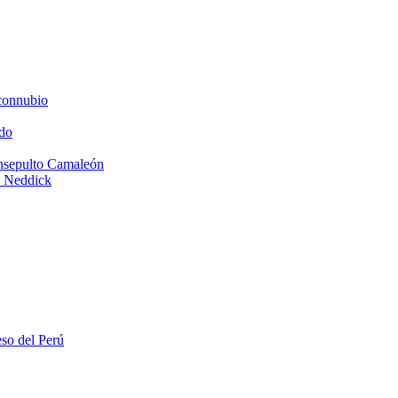
connubio
do
Insepulto Camaleón
e Neddick
eso del Perú