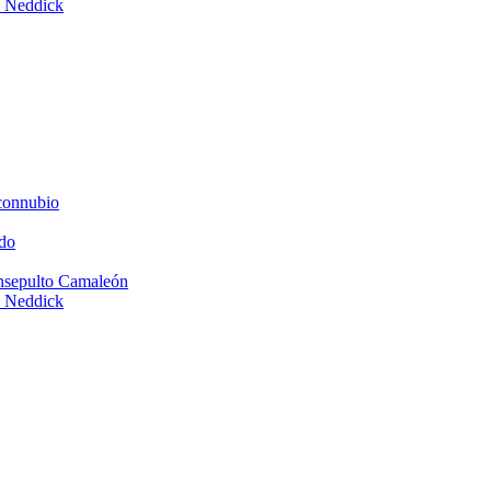
e Neddick
connubio
do
Insepulto Camaleón
e Neddick