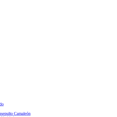
do
Insepulto Camaleón