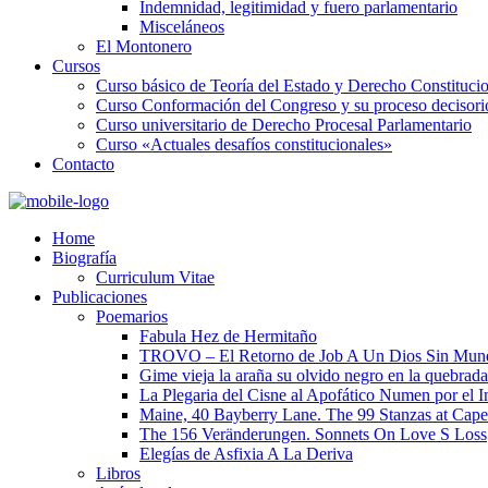
Indemnidad, legitimidad y fuero parlamentario
Misceláneos
El Montonero
Cursos
Curso básico de Teoría del Estado y Derecho Constituci
Curso Conformación del Congreso y su proceso decisori
Curso universitario de Derecho Procesal Parlamentario
Curso «Actuales desafíos constitucionales»
Contacto
Home
Biografía
Curriculum Vitae​
Publicaciones
Poemarios
Fabula Hez de Hermitaño
TROVO – El Retorno de Job A Un Dios Sin Mun
Gime vieja la araña su olvido negro en la quebrada
La Plegaria del Cisne al Apofático Numen por el 
Maine, 40 Bayberry Lane. The 99 Stanzas at Cap
The 156 Veränderungen. Sonnets On Love S Loss
Elegías de Asfixia A La Deriva
Libros