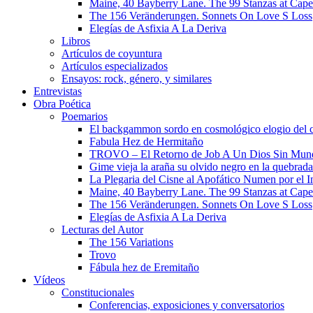
Maine, 40 Bayberry Lane. The 99 Stanzas at Cap
The 156 Veränderungen. Sonnets On Love S Loss
Elegías de Asfixia A La Deriva
Libros
Artículos de coyuntura
Artículos especializados
Ensayos: rock, género, y similares
Entrevistas
Obra Poética
Poemarios
El backgammon sordo en cosmológico elogio del 
Fabula Hez de Hermitaño
TROVO – El Retorno de Job A Un Dios Sin Mun
Gime vieja la araña su olvido negro en la quebrada
La Plegaria del Cisne al Apofático Numen por el 
Maine, 40 Bayberry Lane. The 99 Stanzas at Cap
The 156 Veränderungen. Sonnets On Love S Loss
Elegías de Asfixia A La Deriva
Lecturas del Autor
The 156 Variations
Trovo
Fábula hez de Eremitaño
Vídeos
Constitucionales
Conferencias, exposiciones y conversatorios