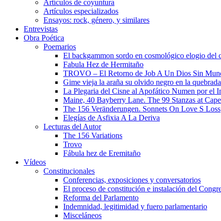
Artículos de coyuntura
Artículos especializados
Ensayos: rock, género, y similares
Entrevistas
Obra Poética
Poemarios
El backgammon sordo en cosmológico elogio del 
Fabula Hez de Hermitaño
TROVO – El Retorno de Job A Un Dios Sin Mun
Gime vieja la araña su olvido negro en la quebrada
La Plegaria del Cisne al Apofático Numen por el 
Maine, 40 Bayberry Lane. The 99 Stanzas at Cap
The 156 Veränderungen. Sonnets On Love S Loss
Elegías de Asfixia A La Deriva
Lecturas del Autor
The 156 Variations
Trovo
Fábula hez de Eremitaño
Vídeos
Constitucionales
Conferencias, exposiciones y conversatorios
El proceso de constitución e instalación del Congr
Reforma del Parlamento
Indemnidad, legitimidad y fuero parlamentario
Misceláneos