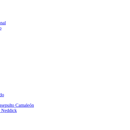
onal
o
do
Insepulto Camaleón
e Neddick