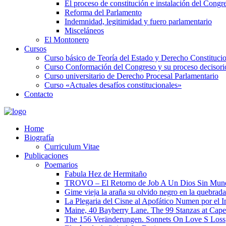
El proceso de constitución e instalación del Congr
Reforma del Parlamento
Indemnidad, legitimidad y fuero parlamentario
Misceláneos
El Montonero
Cursos
Curso básico de Teoría del Estado y Derecho Constituci
Curso Conformación del Congreso y su proceso decisori
Curso universitario de Derecho Procesal Parlamentario
Curso «Actuales desafíos constitucionales»
Contacto
Home
Biografía
Curriculum Vitae​
Publicaciones
Poemarios
Fabula Hez de Hermitaño
TROVO – El Retorno de Job A Un Dios Sin Mun
Gime vieja la araña su olvido negro en la quebrada
La Plegaria del Cisne al Apofático Numen por el 
Maine, 40 Bayberry Lane. The 99 Stanzas at Cap
The 156 Veränderungen. Sonnets On Love S Loss