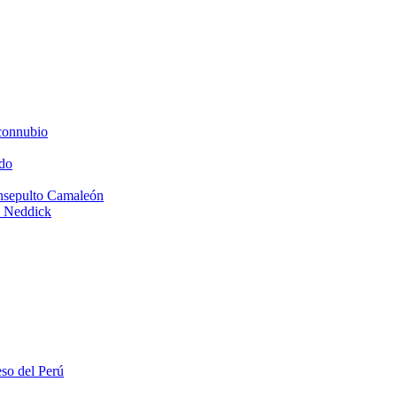
connubio
do
Insepulto Camaleón
e Neddick
eso del Perú