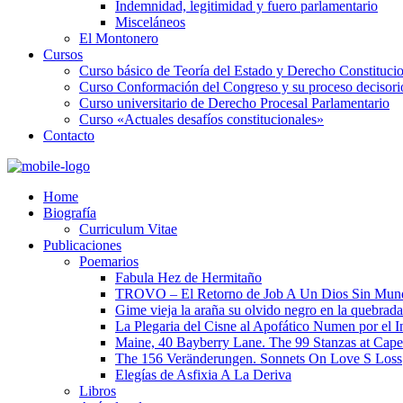
Indemnidad, legitimidad y fuero parlamentario
Misceláneos
El Montonero
Cursos
Curso básico de Teoría del Estado y Derecho Constituci
Curso Conformación del Congreso y su proceso decisori
Curso universitario de Derecho Procesal Parlamentario
Curso «Actuales desafíos constitucionales»
Contacto
Home
Biografía
Curriculum Vitae​
Publicaciones
Poemarios
Fabula Hez de Hermitaño
TROVO – El Retorno de Job A Un Dios Sin Mun
Gime vieja la araña su olvido negro en la quebrada
La Plegaria del Cisne al Apofático Numen por el 
Maine, 40 Bayberry Lane. The 99 Stanzas at Cap
The 156 Veränderungen. Sonnets On Love S Loss
Elegías de Asfixia A La Deriva
Libros