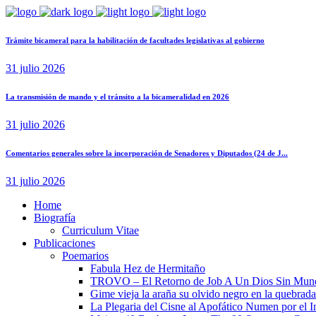
Trámite bicameral para la habilitación de facultades legislativas al gobierno
31 julio 2026
La transmisión de mando y el tránsito a la bicameralidad en 2026
31 julio 2026
Comentarios generales sobre la incorporación de Senadores y Diputados (24 de J...
31 julio 2026
Home
Biografía
Curriculum Vitae​
Publicaciones
Poemarios
Fabula Hez de Hermitaño
TROVO – El Retorno de Job A Un Dios Sin Mun
Gime vieja la araña su olvido negro en la quebrada
La Plegaria del Cisne al Apofático Numen por el 