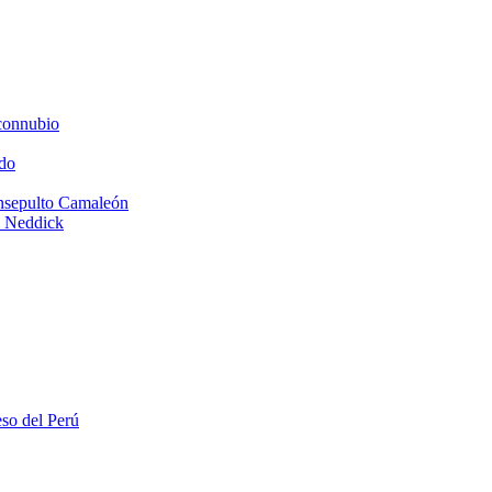
connubio
do
Insepulto Camaleón
e Neddick
eso del Perú