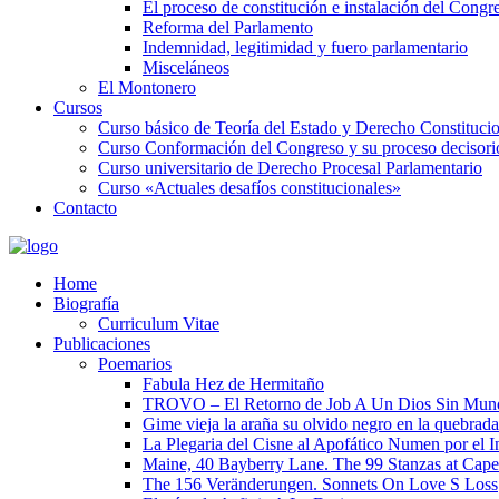
El proceso de constitución e instalación del Congr
Reforma del Parlamento
Indemnidad, legitimidad y fuero parlamentario
Misceláneos
El Montonero
Cursos
Curso básico de Teoría del Estado y Derecho Constituci
Curso Conformación del Congreso y su proceso decisori
Curso universitario de Derecho Procesal Parlamentario
Curso «Actuales desafíos constitucionales»
Contacto
Home
Biografía
Curriculum Vitae​
Publicaciones
Poemarios
Fabula Hez de Hermitaño
TROVO – El Retorno de Job A Un Dios Sin Mun
Gime vieja la araña su olvido negro en la quebrada
La Plegaria del Cisne al Apofático Numen por el 
Maine, 40 Bayberry Lane. The 99 Stanzas at Cap
The 156 Veränderungen. Sonnets On Love S Loss