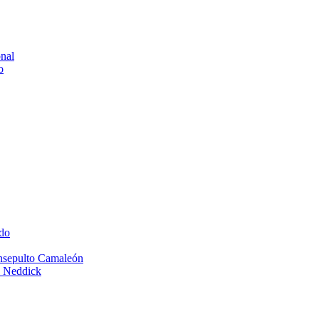
onal
o
do
Insepulto Camaleón
e Neddick