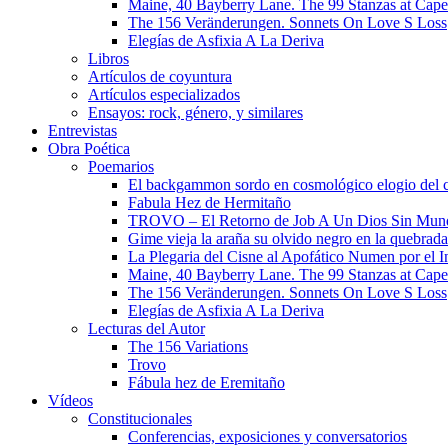
Maine, 40 Bayberry Lane. The 99 Stanzas at Cap
The 156 Veränderungen. Sonnets On Love S Loss
Elegías de Asfixia A La Deriva
Libros
Artículos de coyuntura
Artículos especializados
Ensayos: rock, género, y similares
Entrevistas
Obra Poética
Poemarios
El backgammon sordo en cosmológico elogio del 
Fabula Hez de Hermitaño
TROVO – El Retorno de Job A Un Dios Sin Mun
Gime vieja la araña su olvido negro en la quebrada
La Plegaria del Cisne al Apofático Numen por el 
Maine, 40 Bayberry Lane. The 99 Stanzas at Cap
The 156 Veränderungen. Sonnets On Love S Loss
Elegías de Asfixia A La Deriva
Lecturas del Autor
The 156 Variations
Trovo
Fábula hez de Eremitaño
Vídeos
Constitucionales
Conferencias, exposiciones y conversatorios