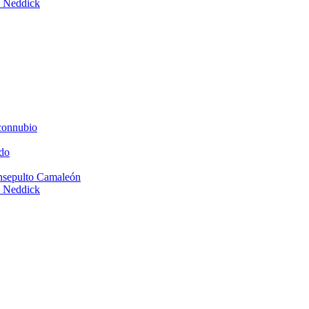
e Neddick
connubio
do
Insepulto Camaleón
e Neddick