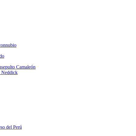
connubio
do
Insepulto Camaleón
e Neddick
eso del Perú