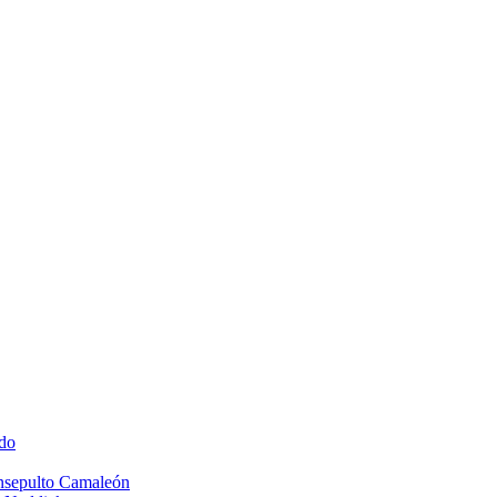
do
Insepulto Camaleón