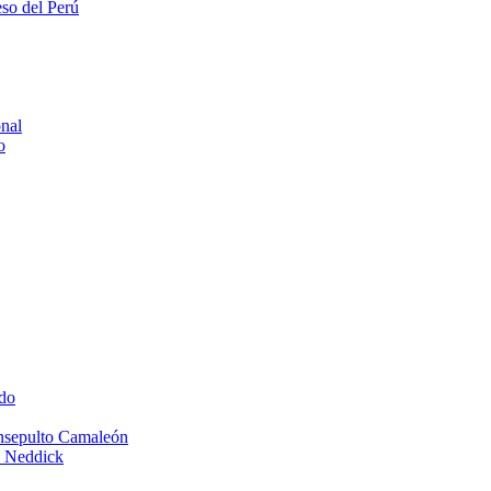
eso del Perú
onal
o
do
Insepulto Camaleón
e Neddick