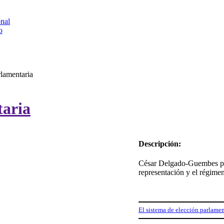
onal
o
rlamentaria
taria
Descripción:
César Delgado-Guembes plan
representación y el régimen
El sistema de elección parlame