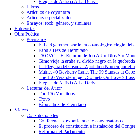
Elegías de Asfixia A La Deriva
Libros
Artículos de coyuntura
Artículos especializados
Ensayos: rock, género, y similares
Entrevistas
Obra Poética
Poemarios
El backgammon sordo en cosmológico elogio del 
Fabula Hez de Hermitaño
TROVO – El Retorno de Job A Un Dios Sin Mun
Gime vieja la araña su olvido negro en la quebrada
La Plegaria del Cisne al Apofático Numen por el 
Maine, 40 Bayberry Lane. The 99 Stanzas at Cap
The 156 Veränderungen. Sonnets On Love S Loss
Elegías de Asfixia A La Deriva
Lecturas del Autor
The 156 Variations
Trovo
Fábula hez de Eremitaño
Vídeos
Constitucionales
Conferencias, exposiciones y conversatorios
El proceso de constitución e instalación del Congr
Reforma del Parlamento