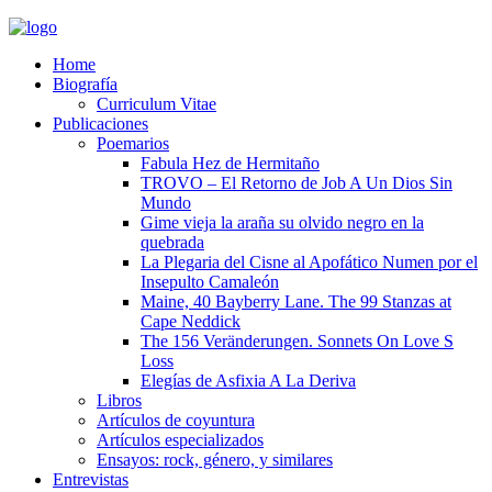
Home
Biografía
Curriculum Vitae​
Publicaciones
Poemarios
Fabula Hez de Hermitaño
TROVO – El Retorno de Job A Un Dios Sin
Mundo
Gime vieja la araña su olvido negro en la
quebrada
La Plegaria del Cisne al Apofático Numen por el
Insepulto Camaleón
Maine, 40 Bayberry Lane. The 99 Stanzas at
Cape Neddick
The 156 Veränderungen. Sonnets On Love S
Loss
Elegías de Asfixia A La Deriva
Libros
Artículos de coyuntura
Artículos especializados
Ensayos: rock, género, y similares
Entrevistas