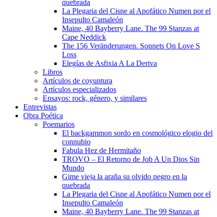
quebrada
La Plegaria del Cisne al Apofático Numen por el
Insepulto Camaleón
Maine, 40 Bayberry Lane. The 99 Stanzas at
Cape Neddick
The 156 Veränderungen. Sonnets On Love S
Loss
Elegías de Asfixia A La Deriva
Libros
Artículos de coyuntura
Artículos especializados
Ensayos: rock, género, y similares
Entrevistas
Obra Poética
Poemarios
El backgammon sordo en cosmológico elogio del
connubio
Fabula Hez de Hermitaño
TROVO – El Retorno de Job A Un Dios Sin
Mundo
Gime vieja la araña su olvido negro en la
quebrada
La Plegaria del Cisne al Apofático Numen por el
Insepulto Camaleón
Maine, 40 Bayberry Lane. The 99 Stanzas at