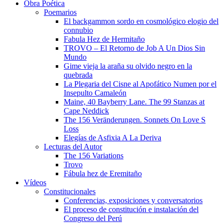
Obra Poética
Poemarios
El backgammon sordo en cosmológico elogio del
connubio
Fabula Hez de Hermitaño
TROVO – El Retorno de Job A Un Dios Sin
Mundo
Gime vieja la araña su olvido negro en la
quebrada
La Plegaria del Cisne al Apofático Numen por el
Insepulto Camaleón
Maine, 40 Bayberry Lane. The 99 Stanzas at
Cape Neddick
The 156 Veränderungen. Sonnets On Love S
Loss
Elegías de Asfixia A La Deriva
Lecturas del Autor
The 156 Variations
Trovo
Fábula hez de Eremitaño
Vídeos
Constitucionales
Conferencias, exposiciones y conversatorios
El proceso de constitución e instalación del
Congreso del Perú