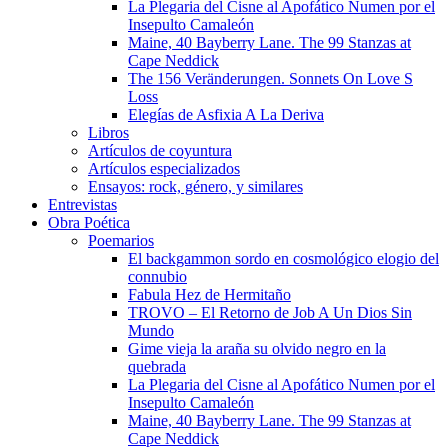
La Plegaria del Cisne al Apofático Numen por el
Insepulto Camaleón
Maine, 40 Bayberry Lane. The 99 Stanzas at
Cape Neddick
The 156 Veränderungen. Sonnets On Love S
Loss
Elegías de Asfixia A La Deriva
Libros
Artículos de coyuntura
Artículos especializados
Ensayos: rock, género, y similares
Entrevistas
Obra Poética
Poemarios
El backgammon sordo en cosmológico elogio del
connubio
Fabula Hez de Hermitaño
TROVO – El Retorno de Job A Un Dios Sin
Mundo
Gime vieja la araña su olvido negro en la
quebrada
La Plegaria del Cisne al Apofático Numen por el
Insepulto Camaleón
Maine, 40 Bayberry Lane. The 99 Stanzas at
Cape Neddick