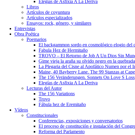
Elegías de Asfixia A La Deriva
Libros
Artículos de coyuntura
Artículos especializados
Ensayos: rock, género, y similares
Entrevistas
Obra Poética
Poemarios
El backgammon sordo en cosmológico elogio del 
Fabula Hez de Hermitaño
TROVO – El Retorno de Job A Un Dios Sin Mun
Gime vieja la araña su olvido negro en la quebrada
La Plegaria del Cisne al Apofático Numen por el 
Maine, 40 Bayberry Lane. The 99 Stanzas at Cap
The 156 Veränderungen. Sonnets On Love S Loss
Elegías de Asfixia A La Deriva
Lecturas del Autor
The 156 Variations
Trovo
Fábula hez de Eremitaño
Vídeos
Constitucionales
Conferencias, exposiciones y conversatorios
El proceso de constitución e instalación del Congr
Reforma del Parlamento