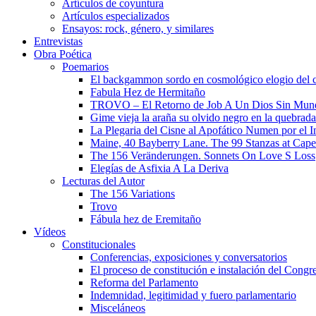
Artículos de coyuntura
Artículos especializados
Ensayos: rock, género, y similares
Entrevistas
Obra Poética
Poemarios
El backgammon sordo en cosmológico elogio del 
Fabula Hez de Hermitaño
TROVO – El Retorno de Job A Un Dios Sin Mun
Gime vieja la araña su olvido negro en la quebrada
La Plegaria del Cisne al Apofático Numen por el 
Maine, 40 Bayberry Lane. The 99 Stanzas at Cap
The 156 Veränderungen. Sonnets On Love S Loss
Elegías de Asfixia A La Deriva
Lecturas del Autor
The 156 Variations
Trovo
Fábula hez de Eremitaño
Vídeos
Constitucionales
Conferencias, exposiciones y conversatorios
El proceso de constitución e instalación del Congr
Reforma del Parlamento
Indemnidad, legitimidad y fuero parlamentario
Misceláneos