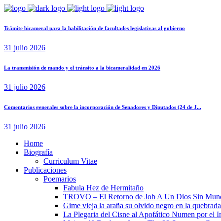
Trámite bicameral para la habilitación de facultades legislativas al gobierno
31 julio 2026
La transmisión de mando y el tránsito a la bicameralidad en 2026
31 julio 2026
Comentarios generales sobre la incorporación de Senadores y Diputados (24 de J...
31 julio 2026
Home
Biografía
Curriculum Vitae​
Publicaciones
Poemarios
Fabula Hez de Hermitaño
TROVO – El Retorno de Job A Un Dios Sin Mun
Gime vieja la araña su olvido negro en la quebrada
La Plegaria del Cisne al Apofático Numen por el 