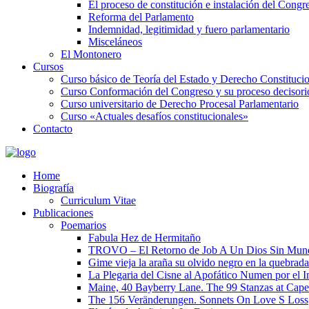
El proceso de constitución e instalación del Congr
Reforma del Parlamento
Indemnidad, legitimidad y fuero parlamentario
Misceláneos
El Montonero
Cursos
Curso básico de Teoría del Estado y Derecho Constituci
Curso Conformación del Congreso y su proceso decisori
Curso universitario de Derecho Procesal Parlamentario
Curso «Actuales desafíos constitucionales»
Contacto
Home
Biografía
Curriculum Vitae​
Publicaciones
Poemarios
Fabula Hez de Hermitaño
TROVO – El Retorno de Job A Un Dios Sin Mun
Gime vieja la araña su olvido negro en la quebrada
La Plegaria del Cisne al Apofático Numen por el 
Maine, 40 Bayberry Lane. The 99 Stanzas at Cap
The 156 Veränderungen. Sonnets On Love S Loss