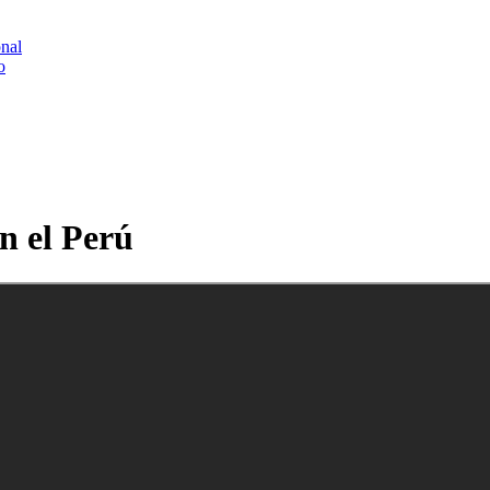
onal
o
n el Perú