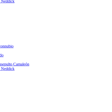
e Neddick
connubio
do
Insepulto Camaleón
e Neddick