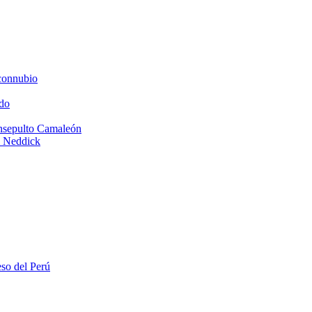
connubio
do
Insepulto Camaleón
e Neddick
eso del Perú