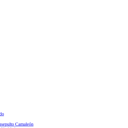
do
Insepulto Camaleón