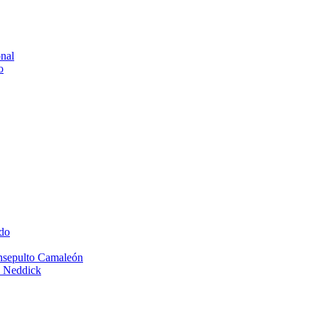
onal
o
do
Insepulto Camaleón
e Neddick