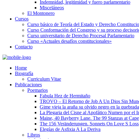
Indemnidad, legitimidad y fuero parlamentario
Misceláneos
El Montonero
Cursos
Curso básico de Teoría del Estado y Derecho Constituci
Curso Conformación del Congreso y su proceso decisori
Curso universitario de Derecho Procesal Parlamentario
Curso «Actuales desafíos constitucionales»
Contacto
Home
Biografía
Curriculum Vitae​
Publicaciones
Poemarios
Fabula Hez de Hermitaño
TROVO – El Retorno de Job A Un Dios Sin Mun
Gime vieja la araña su olvido negro en la quebrada
La Plegaria del Cisne al Apofático Numen por el 
Maine, 40 Bayberry Lane. The 99 Stanzas at Cap
The 156 Veränderungen. Sonnets On Love S Loss
Elegías de Asfixia A La Deriva
Libros