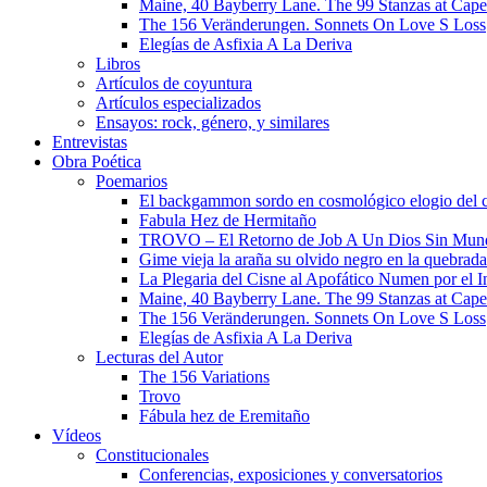
Maine, 40 Bayberry Lane. The 99 Stanzas at Cap
The 156 Veränderungen. Sonnets On Love S Loss
Elegías de Asfixia A La Deriva
Libros
Artículos de coyuntura
Artículos especializados
Ensayos: rock, género, y similares
Entrevistas
Obra Poética
Poemarios
El backgammon sordo en cosmológico elogio del 
Fabula Hez de Hermitaño
TROVO – El Retorno de Job A Un Dios Sin Mun
Gime vieja la araña su olvido negro en la quebrada
La Plegaria del Cisne al Apofático Numen por el 
Maine, 40 Bayberry Lane. The 99 Stanzas at Cap
The 156 Veränderungen. Sonnets On Love S Loss
Elegías de Asfixia A La Deriva
Lecturas del Autor
The 156 Variations
Trovo
Fábula hez de Eremitaño
Vídeos
Constitucionales
Conferencias, exposiciones y conversatorios