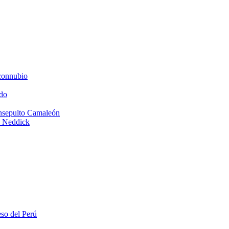
connubio
do
Insepulto Camaleón
e Neddick
eso del Perú