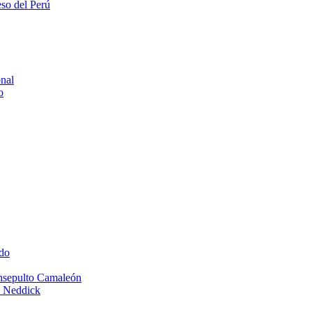
eso del Perú
onal
o
do
Insepulto Camaleón
e Neddick