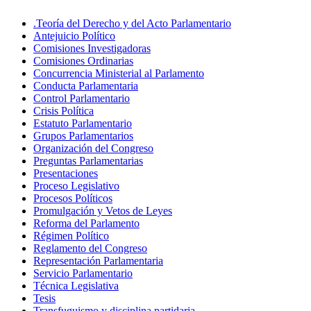
.Teoría del Derecho y del Acto Parlamentario
Antejuicio Político
Comisiones Investigadoras
Comisiones Ordinarias
Concurrencia Ministerial al Parlamento
Conducta Parlamentaria
Control Parlamentario
Crisis Política
Estatuto Parlamentario
Grupos Parlamentarios
Organización del Congreso
Preguntas Parlamentarias
Presentaciones
Proceso Legislativo
Procesos Políticos
Promulgación y Vetos de Leyes
Reforma del Parlamento
Régimen Político
Reglamento del Congreso
Representación Parlamentaria
Servicio Parlamentario
Técnica Legislativa
Tesis
Transfuguismo y disciplina partidaria