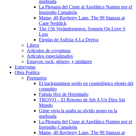
quebrada
La Plegaria del Cisne al Apofático Numen por el
Insepulto Camaleón
Maine, 40 Bayberry Lane. The 99 Stanzas at
Cape Neddick
The 156 Veränderungen. Sonnets On Love S
Loss
Elegías de Asfixia A La Deriva
Libros
Artículos de coyuntura
Artículos especializados
Ensayos: rock, género, y similares
Entrevistas
Obra Poética
Poemarios
El backgammon sordo en cosmológico elogio del
connubio
Fabula Hez de Hermitaño
TROVO – El Retorno de Job A Un Dios Sin
Mundo
Gime vieja la araña su olvido negro en la
quebrada
La Plegaria del Cisne al Apofático Numen por el
Insepulto Camaleón
Maine, 40 Bayberry Lane. The 99 Stanzas at