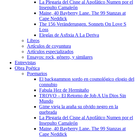
La Plegaria del Cisne al Apofático Numen por el
Insepulto Camaleón
Maine, 40 Bayberry Lane. The 99 Stanzas at
Cape Neddick
The 156 Veränderungen. Sonnets On Love S
Loss
Elegías de Asfixia A La Deriva
Libros
Artículos de coyuntura
Artículos especializados
Ensayos: rock, género, y similares
Entrevistas
Obra Poética
Poemarios
El backgammon sordo en cosmológico elogio del
connubio
Fabula Hez de Hermitaño
TROVO – El Retorno de Job A Un Dios Sin
Mundo
Gime vieja la araña su olvido negro en la
quebrada
La Plegaria del Cisne al Apofático Numen por el
Insepulto Camaleón
Maine, 40 Bayberry Lane. The 99 Stanzas at
Cape Neddick