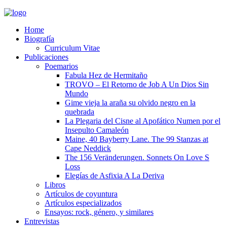
Home
Biografía
Curriculum Vitae​
Publicaciones
Poemarios
Fabula Hez de Hermitaño
TROVO – El Retorno de Job A Un Dios Sin
Mundo
Gime vieja la araña su olvido negro en la
quebrada
La Plegaria del Cisne al Apofático Numen por el
Insepulto Camaleón
Maine, 40 Bayberry Lane. The 99 Stanzas at
Cape Neddick
The 156 Veränderungen. Sonnets On Love S
Loss
Elegías de Asfixia A La Deriva
Libros
Artículos de coyuntura
Artículos especializados
Ensayos: rock, género, y similares
Entrevistas