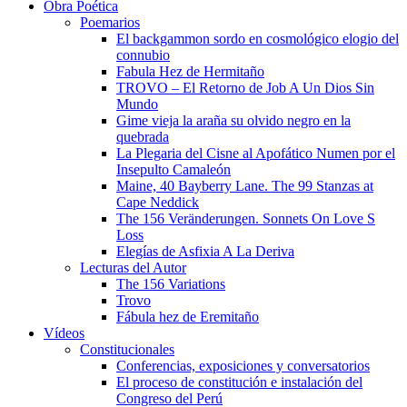
Obra Poética
Poemarios
El backgammon sordo en cosmológico elogio del
connubio
Fabula Hez de Hermitaño
TROVO – El Retorno de Job A Un Dios Sin
Mundo
Gime vieja la araña su olvido negro en la
quebrada
La Plegaria del Cisne al Apofático Numen por el
Insepulto Camaleón
Maine, 40 Bayberry Lane. The 99 Stanzas at
Cape Neddick
The 156 Veränderungen. Sonnets On Love S
Loss
Elegías de Asfixia A La Deriva
Lecturas del Autor
The 156 Variations
Trovo
Fábula hez de Eremitaño
Vídeos
Constitucionales
Conferencias, exposiciones y conversatorios
El proceso de constitución e instalación del
Congreso del Perú