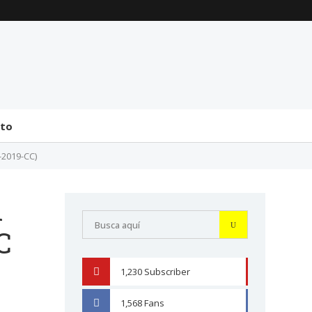
La transmisión de
Comentarios generales
mando y el tránsito a la
sobre la incorporación
bicameralidad en 2026
de Senadores y
Diputados (24 de J...
31 julio 2026
31 julio 2026
cto
-2019-CC)
n
C
1,230
Subscriber
YOUTUBE
1,568
Fans
FACEBOOK