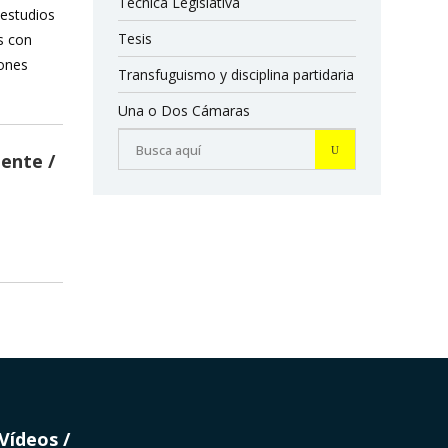
Técnica Legislativa
 estudios
Tesis
s con
iones
Transfuguismo y disciplina partidaria
Una o Dos Cámaras
iente
Vídeos