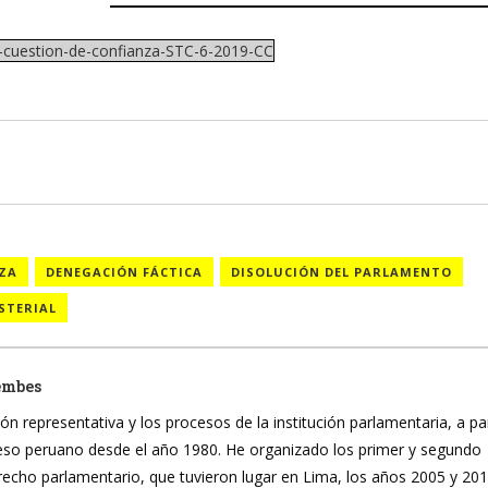
a-cuestion-de-confianza-STC-6-2019-CC
NZA
DENEGACIÓN FÁCTICA
DISOLUCIÓN DEL PARLAMENTO
STERIAL
embes
ón representativa y los procesos de la institución parlamentaria, a pa
reso peruano desde el año 1980. He organizado los primer y segundo
recho parlamentario, que tuvieron lugar en Lima, los años 2005 y 20