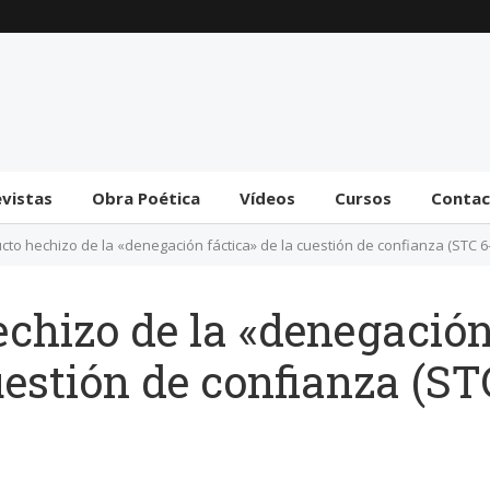
Trámite bicameral para
la habilitación de
facultades legislativas
al gobierno
31 julio 2026
evistas
Obra Poética
Vídeos
Cursos
Conta
ucto hechizo de la «denegación fáctica» de la cuestión de confianza (STC 6
echizo de la «denegació
cuestión de confianza (ST