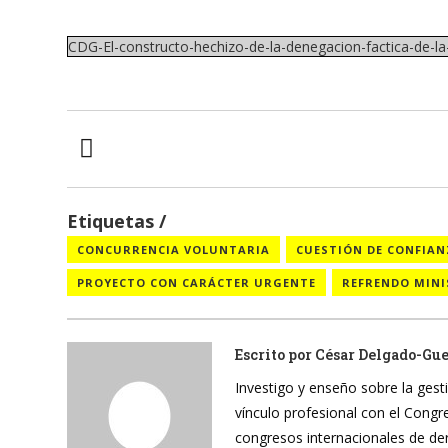
CDG-El-constructo-hechizo-de-la-denegacion-factica-de-l
Etiquetas
CONCURRENCIA VOLUNTARIA
CUESTIÓN DE CONFIA
PROYECTO CON CARÁCTER URGENTE
REFRENDO MINI
Escrito por
César Delgado-Gu
Investigo y enseño sobre la gesti
vínculo profesional con el Cong
congresos internacionales de de