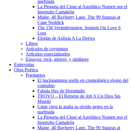
quebrada
La Plegaria del Cisne al Apofático Numen por el
Insepulto Camaleón
Maine, 40 Bayberry Lane. The 99 Stanzas at
Cape Neddick
The 156 Veränderungen. Sonnets On Love S
Loss
Elegías de Asfixia A La Deriva
Libros
Artículos de coyuntura
Artículos especializados
Ensayos: rock, género, y similares
Entrevistas
Obra Poética
Poemarios
El backgammon sordo en cosmológico elogio del
connubio
Fabula Hez de Hermitaño
TROVO – El Retorno de Job A Un Dios Sin
Mundo
Gime vieja la araña su olvido negro en la
quebrada
La Plegaria del Cisne al Apofático Numen por el
Insepulto Camaleón
Maine, 40 Bayberry Lane. The 99 Stanzas at