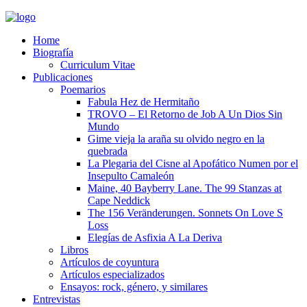
Home
Biografía
Curriculum Vitae​
Publicaciones
Poemarios
Fabula Hez de Hermitaño
TROVO – El Retorno de Job A Un Dios Sin
Mundo
Gime vieja la araña su olvido negro en la
quebrada
La Plegaria del Cisne al Apofático Numen por el
Insepulto Camaleón
Maine, 40 Bayberry Lane. The 99 Stanzas at
Cape Neddick
The 156 Veränderungen. Sonnets On Love S
Loss
Elegías de Asfixia A La Deriva
Libros
Artículos de coyuntura
Artículos especializados
Ensayos: rock, género, y similares
Entrevistas