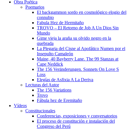
Obra Poética
Poemarios
El backgammon sordo en cosmológico elogio del
connubio
Fabula Hez de Hermitaño
TROVO – El Retorno de Job A Un Dios Sin
Mundo
Gime vieja la araña su olvido negro en la
quebrada
La Plegaria del Cisne al Apofático Numen por el
Insepulto Camaleón
Maine, 40 Bayberry Lane. The 99 Stanzas at
Cape Neddick
The 156 Veränderungen. Sonnets On Love S
Loss
Elegías de Asfixia A La Deriva
Lecturas del Autor
The 156 Variations
Trovo
Fábula hez de Eremitaño
Vídeos
Constitucionales
Conferencias, exposiciones y conversatorios
El proceso de constitución e instalación del
Congreso del Perú