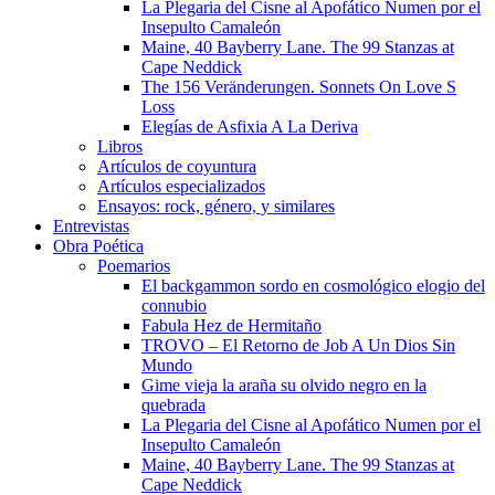
La Plegaria del Cisne al Apofático Numen por el
Insepulto Camaleón
Maine, 40 Bayberry Lane. The 99 Stanzas at
Cape Neddick
The 156 Veränderungen. Sonnets On Love S
Loss
Elegías de Asfixia A La Deriva
Libros
Artículos de coyuntura
Artículos especializados
Ensayos: rock, género, y similares
Entrevistas
Obra Poética
Poemarios
El backgammon sordo en cosmológico elogio del
connubio
Fabula Hez de Hermitaño
TROVO – El Retorno de Job A Un Dios Sin
Mundo
Gime vieja la araña su olvido negro en la
quebrada
La Plegaria del Cisne al Apofático Numen por el
Insepulto Camaleón
Maine, 40 Bayberry Lane. The 99 Stanzas at
Cape Neddick