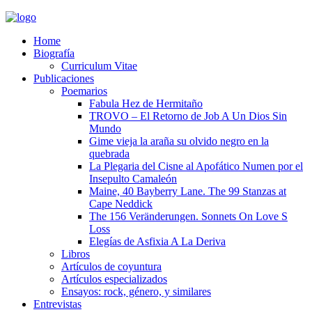
Home
Biografía
Curriculum Vitae​
Publicaciones
Poemarios
Fabula Hez de Hermitaño
TROVO – El Retorno de Job A Un Dios Sin
Mundo
Gime vieja la araña su olvido negro en la
quebrada
La Plegaria del Cisne al Apofático Numen por el
Insepulto Camaleón
Maine, 40 Bayberry Lane. The 99 Stanzas at
Cape Neddick
The 156 Veränderungen. Sonnets On Love S
Loss
Elegías de Asfixia A La Deriva
Libros
Artículos de coyuntura
Artículos especializados
Ensayos: rock, género, y similares
Entrevistas