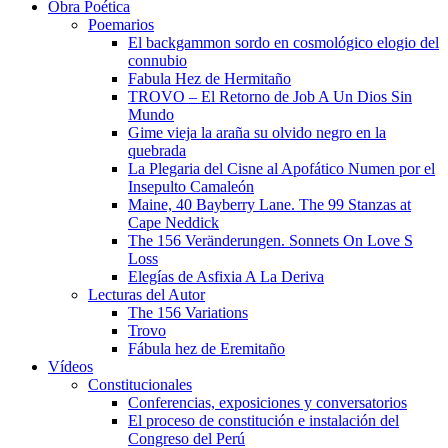
Obra Poética
Poemarios
El backgammon sordo en cosmológico elogio del
connubio
Fabula Hez de Hermitaño
TROVO – El Retorno de Job A Un Dios Sin
Mundo
Gime vieja la araña su olvido negro en la
quebrada
La Plegaria del Cisne al Apofático Numen por el
Insepulto Camaleón
Maine, 40 Bayberry Lane. The 99 Stanzas at
Cape Neddick
The 156 Veränderungen. Sonnets On Love S
Loss
Elegías de Asfixia A La Deriva
Lecturas del Autor
The 156 Variations
Trovo
Fábula hez de Eremitaño
Vídeos
Constitucionales
Conferencias, exposiciones y conversatorios
El proceso de constitución e instalación del
Congreso del Perú