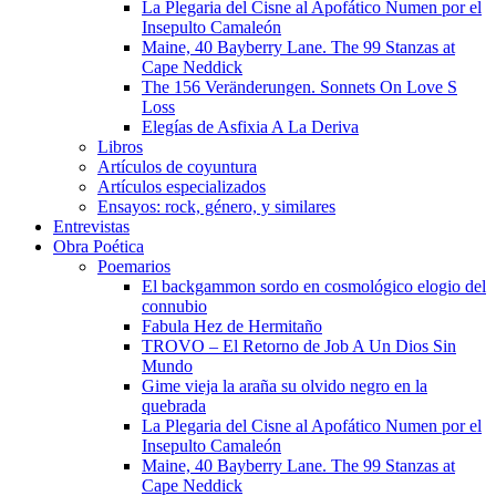
La Plegaria del Cisne al Apofático Numen por el
Insepulto Camaleón
Maine, 40 Bayberry Lane. The 99 Stanzas at
Cape Neddick
The 156 Veränderungen. Sonnets On Love S
Loss
Elegías de Asfixia A La Deriva
Libros
Artículos de coyuntura
Artículos especializados
Ensayos: rock, género, y similares
Entrevistas
Obra Poética
Poemarios
El backgammon sordo en cosmológico elogio del
connubio
Fabula Hez de Hermitaño
TROVO – El Retorno de Job A Un Dios Sin
Mundo
Gime vieja la araña su olvido negro en la
quebrada
La Plegaria del Cisne al Apofático Numen por el
Insepulto Camaleón
Maine, 40 Bayberry Lane. The 99 Stanzas at
Cape Neddick