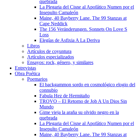
quebrada
La Plegaria del Cisne al Apofático Numen por el
Insepulto Camaleón
Maine, 40 Bayberry Lane. The 99 Stanzas at
Cape Neddick
The 156 Veränderungen. Sonnets On Love S
Loss
Elegías de Asfixia A La Deriva
Libros
Artículos de coyuntura
Artículos especializados
Ensayos: rock, género, y similares
Entrevistas
Obra Poética
Poemarios
El backgammon sordo en cosmológico elogio del
connubio
Fabula Hez de Hermitaño
TROVO – El Retorno de Job A Un Dios Sin
Mundo
Gime vieja la araña su olvido negro en la
quebrada
La Plegaria del Cisne al Apofático Numen por el
Insepulto Camaleón
Maine, 40 Bayberry Lane. The 99 Stanzas at