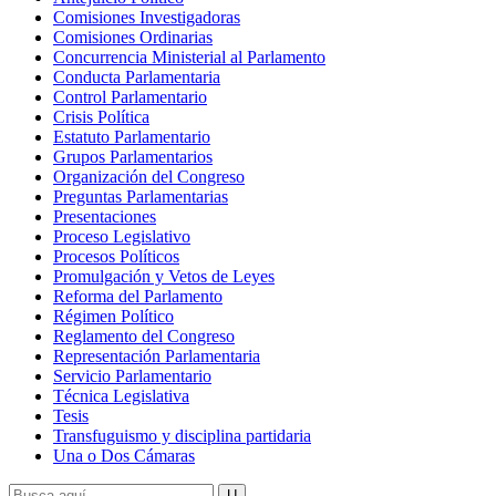
Comisiones Investigadoras
Comisiones Ordinarias
Concurrencia Ministerial al Parlamento
Conducta Parlamentaria
Control Parlamentario
Crisis Política
Estatuto Parlamentario
Grupos Parlamentarios
Organización del Congreso
Preguntas Parlamentarias
Presentaciones
Proceso Legislativo
Procesos Políticos
Promulgación y Vetos de Leyes
Reforma del Parlamento
Régimen Político
Reglamento del Congreso
Representación Parlamentaria
Servicio Parlamentario
Técnica Legislativa
Tesis
Transfuguismo y disciplina partidaria
Una o Dos Cámaras