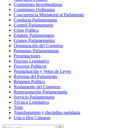
Comisiones Investigadoras
Comisiones Ordinarias
Concurrencia Ministerial al Parlamento
Conducta Parlamentaria
Control Parlamentario
Crisis Política
Estatuto Parlamentario
Grupos Parlamentarios
Organización del Congreso
Preguntas Parlamentarias
Presentaciones
Proceso Legislativo
Procesos Políticos
Promulgación y Vetos de Leyes
Reforma del Parlamento
Régimen Político
Reglamento del Congreso
Representación Parlamentaria
Servicio Parlamentario
Técnica Legislativa
Tesis
Transfuguismo y disciplina partidaria
Una o Dos Cámaras