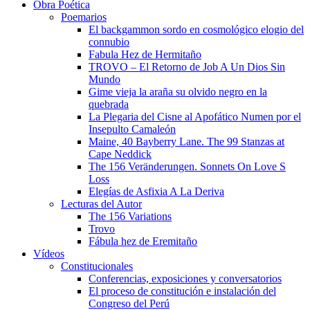
Obra Poética
Poemarios
El backgammon sordo en cosmológico elogio del
connubio
Fabula Hez de Hermitaño
TROVO – El Retorno de Job A Un Dios Sin
Mundo
Gime vieja la araña su olvido negro en la
quebrada
La Plegaria del Cisne al Apofático Numen por el
Insepulto Camaleón
Maine, 40 Bayberry Lane. The 99 Stanzas at
Cape Neddick
The 156 Veränderungen. Sonnets On Love S
Loss
Elegías de Asfixia A La Deriva
Lecturas del Autor
The 156 Variations
Trovo
Fábula hez de Eremitaño
Vídeos
Constitucionales
Conferencias, exposiciones y conversatorios
El proceso de constitución e instalación del
Congreso del Perú