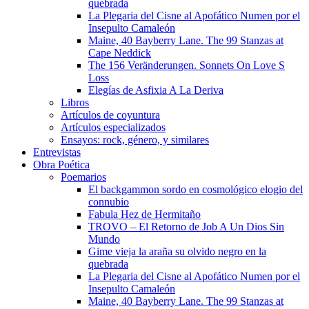
quebrada
La Plegaria del Cisne al Apofático Numen por el
Insepulto Camaleón
Maine, 40 Bayberry Lane. The 99 Stanzas at
Cape Neddick
The 156 Veränderungen. Sonnets On Love S
Loss
Elegías de Asfixia A La Deriva
Libros
Artículos de coyuntura
Artículos especializados
Ensayos: rock, género, y similares
Entrevistas
Obra Poética
Poemarios
El backgammon sordo en cosmológico elogio del
connubio
Fabula Hez de Hermitaño
TROVO – El Retorno de Job A Un Dios Sin
Mundo
Gime vieja la araña su olvido negro en la
quebrada
La Plegaria del Cisne al Apofático Numen por el
Insepulto Camaleón
Maine, 40 Bayberry Lane. The 99 Stanzas at