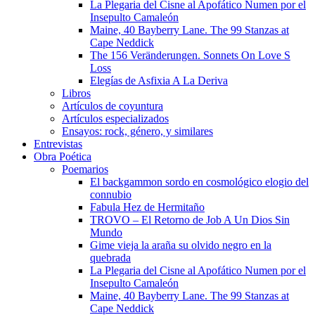
La Plegaria del Cisne al Apofático Numen por el
Insepulto Camaleón
Maine, 40 Bayberry Lane. The 99 Stanzas at
Cape Neddick
The 156 Veränderungen. Sonnets On Love S
Loss
Elegías de Asfixia A La Deriva
Libros
Artículos de coyuntura
Artículos especializados
Ensayos: rock, género, y similares
Entrevistas
Obra Poética
Poemarios
El backgammon sordo en cosmológico elogio del
connubio
Fabula Hez de Hermitaño
TROVO – El Retorno de Job A Un Dios Sin
Mundo
Gime vieja la araña su olvido negro en la
quebrada
La Plegaria del Cisne al Apofático Numen por el
Insepulto Camaleón
Maine, 40 Bayberry Lane. The 99 Stanzas at
Cape Neddick