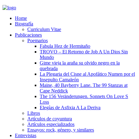
Home
Biografía
Curriculum Vitae​
Publicaciones
Poemarios
Fabula Hez de Hermitaño
TROVO – El Retorno de Job A Un Dios Sin
Mundo
Gime vieja la araña su olvido negro en la
quebrada
La Plegaria del Cisne al Apofático Numen por el
Insepulto Camaleón
Maine, 40 Bayberry Lane. The 99 Stanzas at
Cape Neddick
The 156 Veränderungen. Sonnets On Love S
Loss
Elegías de Asfixia A La Deriva
Libros
Artículos de coyuntura
Artículos especializados
Ensayos: rock, género, y similares
Entrevistas