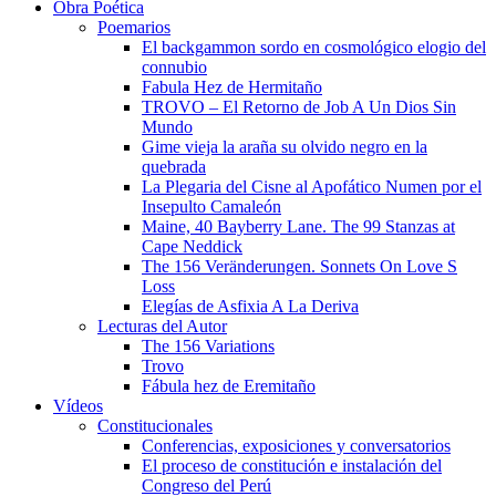
Obra Poética
Poemarios
El backgammon sordo en cosmológico elogio del
connubio
Fabula Hez de Hermitaño
TROVO – El Retorno de Job A Un Dios Sin
Mundo
Gime vieja la araña su olvido negro en la
quebrada
La Plegaria del Cisne al Apofático Numen por el
Insepulto Camaleón
Maine, 40 Bayberry Lane. The 99 Stanzas at
Cape Neddick
The 156 Veränderungen. Sonnets On Love S
Loss
Elegías de Asfixia A La Deriva
Lecturas del Autor
The 156 Variations
Trovo
Fábula hez de Eremitaño
Vídeos
Constitucionales
Conferencias, exposiciones y conversatorios
El proceso de constitución e instalación del
Congreso del Perú