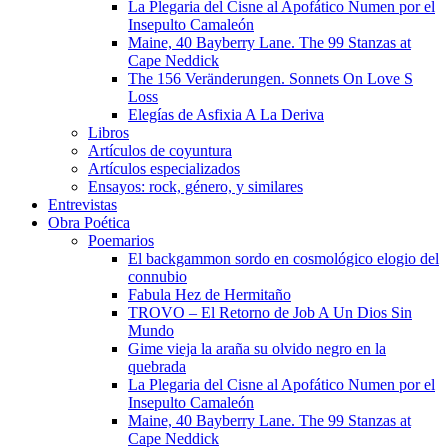
La Plegaria del Cisne al Apofático Numen por el
Insepulto Camaleón
Maine, 40 Bayberry Lane. The 99 Stanzas at
Cape Neddick
The 156 Veränderungen. Sonnets On Love S
Loss
Elegías de Asfixia A La Deriva
Libros
Artículos de coyuntura
Artículos especializados
Ensayos: rock, género, y similares
Entrevistas
Obra Poética
Poemarios
El backgammon sordo en cosmológico elogio del
connubio
Fabula Hez de Hermitaño
TROVO – El Retorno de Job A Un Dios Sin
Mundo
Gime vieja la araña su olvido negro en la
quebrada
La Plegaria del Cisne al Apofático Numen por el
Insepulto Camaleón
Maine, 40 Bayberry Lane. The 99 Stanzas at
Cape Neddick