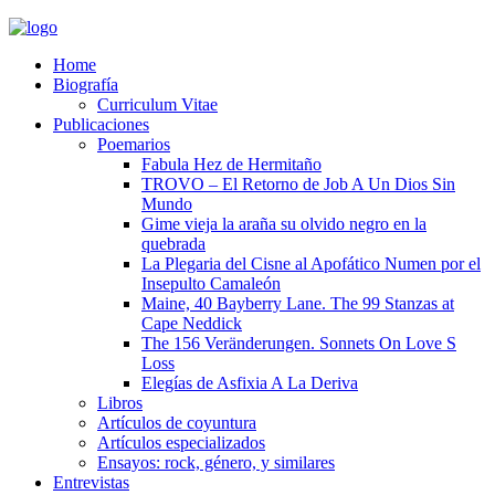
Home
Biografía
Curriculum Vitae​
Publicaciones
Poemarios
Fabula Hez de Hermitaño
TROVO – El Retorno de Job A Un Dios Sin
Mundo
Gime vieja la araña su olvido negro en la
quebrada
La Plegaria del Cisne al Apofático Numen por el
Insepulto Camaleón
Maine, 40 Bayberry Lane. The 99 Stanzas at
Cape Neddick
The 156 Veränderungen. Sonnets On Love S
Loss
Elegías de Asfixia A La Deriva
Libros
Artículos de coyuntura
Artículos especializados
Ensayos: rock, género, y similares
Entrevistas