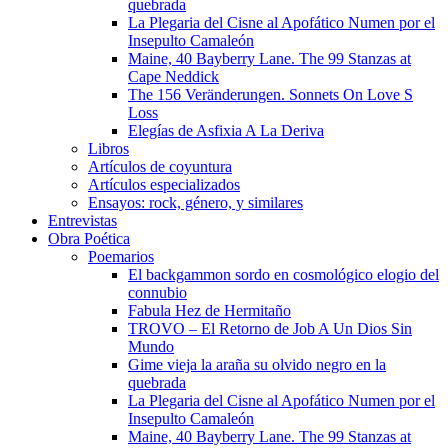
quebrada
La Plegaria del Cisne al Apofático Numen por el
Insepulto Camaleón
Maine, 40 Bayberry Lane. The 99 Stanzas at
Cape Neddick
The 156 Veränderungen. Sonnets On Love S
Loss
Elegías de Asfixia A La Deriva
Libros
Artículos de coyuntura
Artículos especializados
Ensayos: rock, género, y similares
Entrevistas
Obra Poética
Poemarios
El backgammon sordo en cosmológico elogio del
connubio
Fabula Hez de Hermitaño
TROVO – El Retorno de Job A Un Dios Sin
Mundo
Gime vieja la araña su olvido negro en la
quebrada
La Plegaria del Cisne al Apofático Numen por el
Insepulto Camaleón
Maine, 40 Bayberry Lane. The 99 Stanzas at