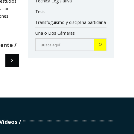
Técnica Legislativa
 estudios
s con
Tesis
iones
Transfuguismo y disciplina partidaria
Una o Dos Cámaras
iente
Vídeos