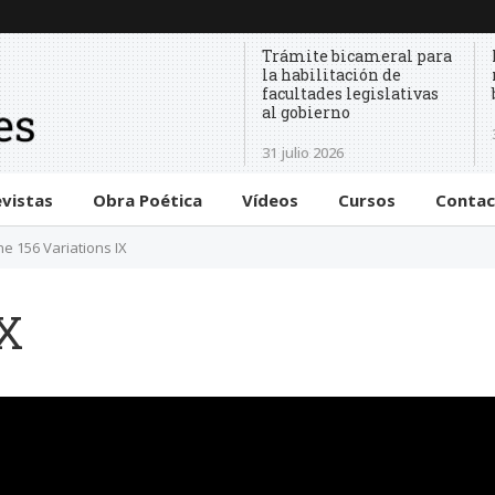
Trámite bicameral para
la habilitación de
facultades legislativas
al gobierno
31 julio 2026
evistas
Obra Poética
Vídeos
Cursos
Conta
he 156 Variations IX
IX