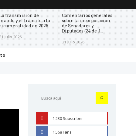
La transmisión de
Comentarios generales
mando y el tránsito a la
sobre la incorporación
bicameralidad en 2026
de Senadores y
Diputados (24 de J...
31 julio 2026
31 julio 2026
cto
1,230
Subscriber
YOUTUBE
1,568
Fans
FACEBOOK