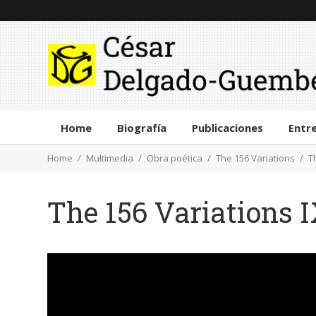
Home
Biografía
Publicaciones
Entr
Home
Multimedia
Obra poética
The 156 Variations
T
The 156 Variations 