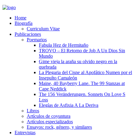
Home
Biografía
Curriculum Vitae​
Publicaciones
Poemarios
Fabula Hez de Hermitaño
TROVO – El Retorno de Job A Un Dios Sin
Mundo
Gime vieja la araña su olvido negro en la
quebrada
La Plegaria del Cisne al Apofático Numen por el
Insepulto Camaleón
Maine, 40 Bayberry Lane. The 99 Stanzas at
Cape Neddick
The 156 Veränderungen. Sonnets On Love S
Loss
Elegías de Asfixia A La Deriva
Libros
Artículos de coyuntura
Artículos especializados
Ensayos: rock, género, y similares
Entrevistas