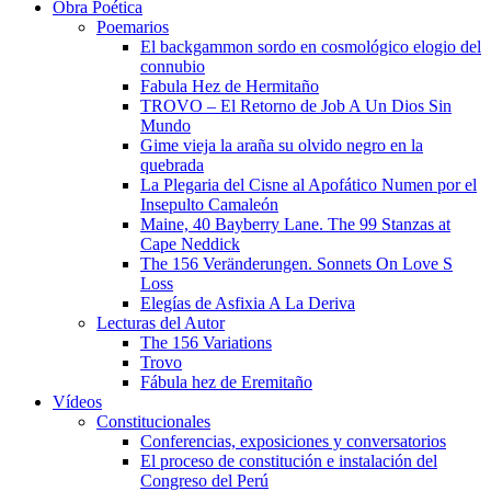
Obra Poética
Poemarios
El backgammon sordo en cosmológico elogio del
connubio
Fabula Hez de Hermitaño
TROVO – El Retorno de Job A Un Dios Sin
Mundo
Gime vieja la araña su olvido negro en la
quebrada
La Plegaria del Cisne al Apofático Numen por el
Insepulto Camaleón
Maine, 40 Bayberry Lane. The 99 Stanzas at
Cape Neddick
The 156 Veränderungen. Sonnets On Love S
Loss
Elegías de Asfixia A La Deriva
Lecturas del Autor
The 156 Variations
Trovo
Fábula hez de Eremitaño
Vídeos
Constitucionales
Conferencias, exposiciones y conversatorios
El proceso de constitución e instalación del
Congreso del Perú