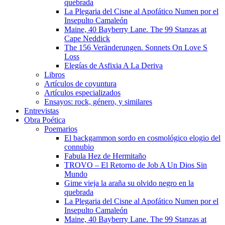
quebrada
La Plegaria del Cisne al Apofático Numen por el
Insepulto Camaleón
Maine, 40 Bayberry Lane. The 99 Stanzas at
Cape Neddick
The 156 Veränderungen. Sonnets On Love S
Loss
Elegías de Asfixia A La Deriva
Libros
Artículos de coyuntura
Artículos especializados
Ensayos: rock, género, y similares
Entrevistas
Obra Poética
Poemarios
El backgammon sordo en cosmológico elogio del
connubio
Fabula Hez de Hermitaño
TROVO – El Retorno de Job A Un Dios Sin
Mundo
Gime vieja la araña su olvido negro en la
quebrada
La Plegaria del Cisne al Apofático Numen por el
Insepulto Camaleón
Maine, 40 Bayberry Lane. The 99 Stanzas at