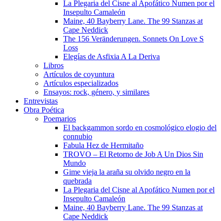
La Plegaria del Cisne al Apofático Numen por el
Insepulto Camaleón
Maine, 40 Bayberry Lane. The 99 Stanzas at
Cape Neddick
The 156 Veränderungen. Sonnets On Love S
Loss
Elegías de Asfixia A La Deriva
Libros
Artículos de coyuntura
Artículos especializados
Ensayos: rock, género, y similares
Entrevistas
Obra Poética
Poemarios
El backgammon sordo en cosmológico elogio del
connubio
Fabula Hez de Hermitaño
TROVO – El Retorno de Job A Un Dios Sin
Mundo
Gime vieja la araña su olvido negro en la
quebrada
La Plegaria del Cisne al Apofático Numen por el
Insepulto Camaleón
Maine, 40 Bayberry Lane. The 99 Stanzas at
Cape Neddick