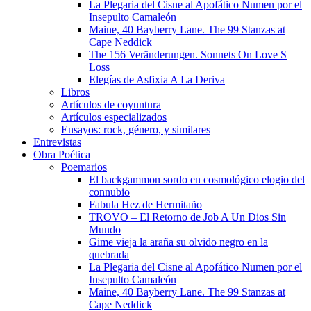
La Plegaria del Cisne al Apofático Numen por el
Insepulto Camaleón
Maine, 40 Bayberry Lane. The 99 Stanzas at
Cape Neddick
The 156 Veränderungen. Sonnets On Love S
Loss
Elegías de Asfixia A La Deriva
Libros
Artículos de coyuntura
Artículos especializados
Ensayos: rock, género, y similares
Entrevistas
Obra Poética
Poemarios
El backgammon sordo en cosmológico elogio del
connubio
Fabula Hez de Hermitaño
TROVO – El Retorno de Job A Un Dios Sin
Mundo
Gime vieja la araña su olvido negro en la
quebrada
La Plegaria del Cisne al Apofático Numen por el
Insepulto Camaleón
Maine, 40 Bayberry Lane. The 99 Stanzas at
Cape Neddick