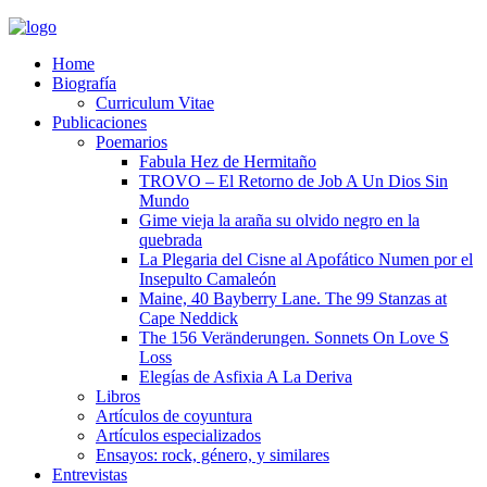
Home
Biografía
Curriculum Vitae​
Publicaciones
Poemarios
Fabula Hez de Hermitaño
TROVO – El Retorno de Job A Un Dios Sin
Mundo
Gime vieja la araña su olvido negro en la
quebrada
La Plegaria del Cisne al Apofático Numen por el
Insepulto Camaleón
Maine, 40 Bayberry Lane. The 99 Stanzas at
Cape Neddick
The 156 Veränderungen. Sonnets On Love S
Loss
Elegías de Asfixia A La Deriva
Libros
Artículos de coyuntura
Artículos especializados
Ensayos: rock, género, y similares
Entrevistas