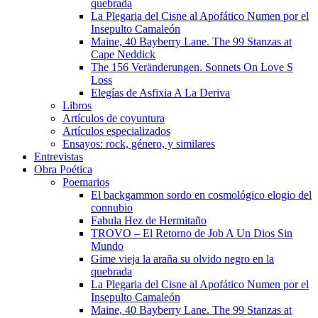
quebrada
La Plegaria del Cisne al Apofático Numen por el
Insepulto Camaleón
Maine, 40 Bayberry Lane. The 99 Stanzas at
Cape Neddick
The 156 Veränderungen. Sonnets On Love S
Loss
Elegías de Asfixia A La Deriva
Libros
Artículos de coyuntura
Artículos especializados
Ensayos: rock, género, y similares
Entrevistas
Obra Poética
Poemarios
El backgammon sordo en cosmológico elogio del
connubio
Fabula Hez de Hermitaño
TROVO – El Retorno de Job A Un Dios Sin
Mundo
Gime vieja la araña su olvido negro en la
quebrada
La Plegaria del Cisne al Apofático Numen por el
Insepulto Camaleón
Maine, 40 Bayberry Lane. The 99 Stanzas at