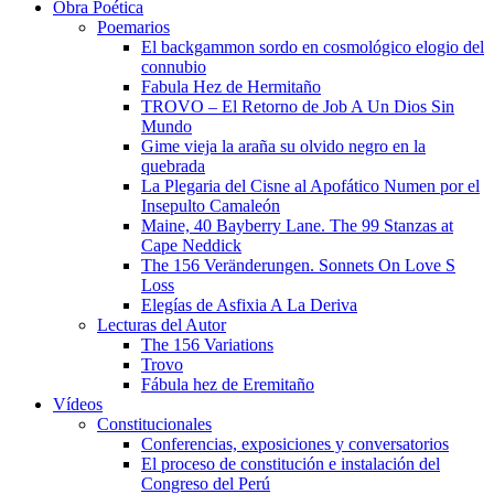
Obra Poética
Poemarios
El backgammon sordo en cosmológico elogio del
connubio
Fabula Hez de Hermitaño
TROVO – El Retorno de Job A Un Dios Sin
Mundo
Gime vieja la araña su olvido negro en la
quebrada
La Plegaria del Cisne al Apofático Numen por el
Insepulto Camaleón
Maine, 40 Bayberry Lane. The 99 Stanzas at
Cape Neddick
The 156 Veränderungen. Sonnets On Love S
Loss
Elegías de Asfixia A La Deriva
Lecturas del Autor
The 156 Variations
Trovo
Fábula hez de Eremitaño
Vídeos
Constitucionales
Conferencias, exposiciones y conversatorios
El proceso de constitución e instalación del
Congreso del Perú