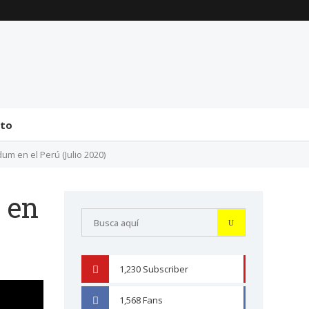
La transmisión de
Comentarios generales
mando y el tránsito a la
sobre la incorporación
bicameralidad en 2026
de Senadores y
Diputados (24 de J...
31 julio 2026
31 julio 2026
cto
um en el Perú (Julio 2020)
 en
1,230
Subscriber
YOUTUBE
1,568
Fans
FACEBOOK