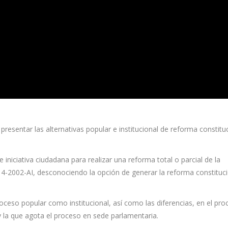
esentar las alternativas popular e institucional de reforma constitu
niciativa ciudadana para realizar una reforma total o parcial de la
 14-2002-AI, desconociendo la opción de generar la reforma constituc
oceso popular como institucional, así como las diferencias, en el pr
 y la que agota el proceso en sede parlamentaria.