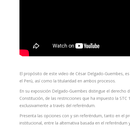
El propósito de este video de César Delgado-Guembes, es pr
el Perú, así como la titularidad en ambos procesos.
En su exposición Delgado-Guembes distingue el derecho de i
Constitución, de las restricciones que ha impuesto la STC
exclusivamente a través del referéndum.
Presenta las opciones con y sin referéndum, tanto en el pr
institucional, entre la alternativa basada en el referéndum