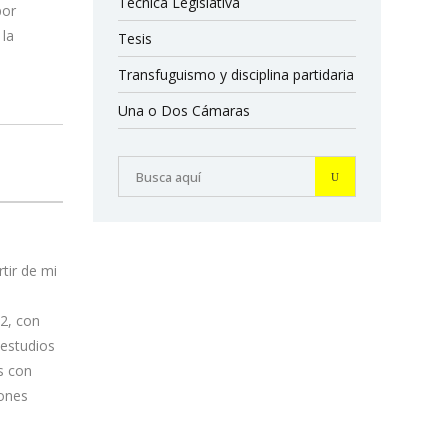
Técnica Legislativa
por
 la
Tesis
Transfuguismo y disciplina partidaria
Una o Dos Cámaras
rtir de mi
12, con
 estudios
s con
iones