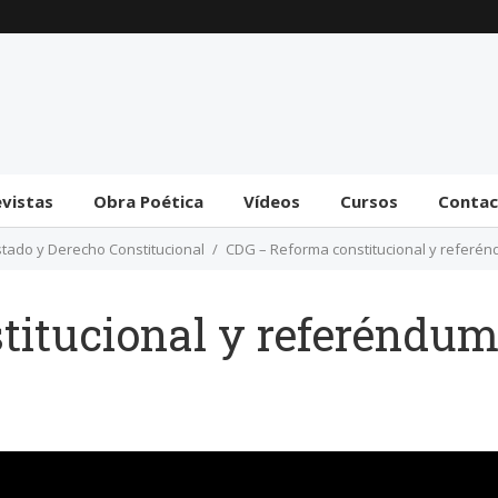
Trámite bicameral para
la habilitación de
facultades legislativas
al gobierno
31 julio 2026
evistas
Obra Poética
Vídeos
Cursos
Conta
stado y Derecho Constitucional
CDG – Reforma constitucional y referénd
titucional y referéndum